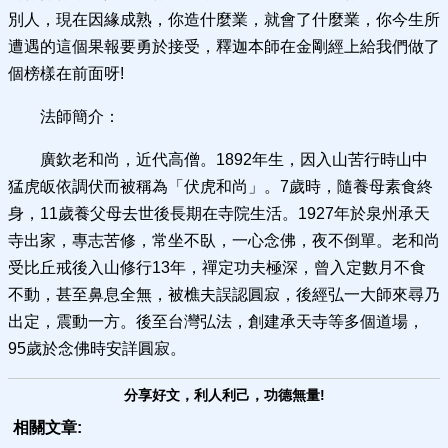
別人，現在因緣成熟，你造什麼業，就會了什麼業，你今生所
遭遇的這個果報要勇於接受，釋迦本師在金剛經上給我們做了
個榜樣在前面呀!
法師簡介：
廣欽老和尚，近代高僧。1892年生，因入山苦行時山中
猛虎皈依調伏而被稱為「伏虎和尚」。7歲時，隨養母素食終
身，11歲養父母去世後長期在寺院生活。1927年於泉州承天
寺出家，專志苦修，常坐不臥，一心念佛，夜不倒單。老和尚
受比丘戒後入山修行13年，禪定功夫極深，曾入定數月不食
不動，甚至鼻息全無，被樵夫誤認圓寂，後經弘一大師來尋乃
出定，震動一方。後至台灣弘法，創建承天寺等多個道場，
95歲於念佛時安詳圓寂。
分享好文，利人利己，功德無量!
相關文章: