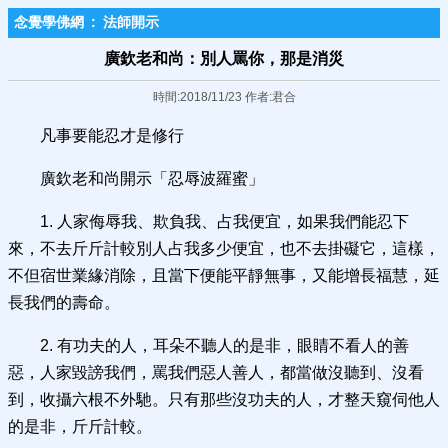
念覺學佛網
:
法師開示
廣欽老和尚：別人罵你，那是消災
時間:2018/11/23 作者:君合
凡事要能忍才是修行
廣欽老和尚開示「忍辱波羅蜜」
1. 人家侮辱我、欺負我、占我便宜，如果我們能忍下
來，不去斤斤計較別人占我多少便宜，也不去掛礙它，這樣，
不但宿世業緣消除，且當下便能平靜無事，又能增長福慧，延
長我們的壽命。
2. 有功夫的人，耳朵不聽人的是非，眼睛不看人的善
惡，人家毀謗我們，罵我們惡人善人，都當做沒聽到、沒看
到，收攝六根不外馳。只有那些沒功夫的人，才整天窺伺他人
的是非，斤斤計較。