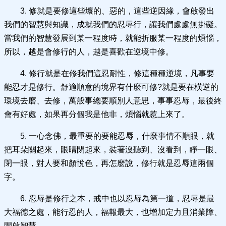
3. 修就是要修這些壞的、惡的，這些逆因緣，會啟發出
我們的智慧與知識，成就我們的忍辱行，讓我們處處無掛礙。
當我們的智慧發展到某一程度時，就能折服某一程度的煩惱，
所以，越是會修行的人，越是喜歡在逆境中修。
4. 修行就是在修我們這忍耐性，修這種種逆境，凡事要
能忍才是修行。舒適順意的境界有什麼可修?就是要在橫逆的
環境去磨、去修，萬般事總要順別人意思，事事忍辱，最後終
會有好處，如果再分個我是他非，煩惱就惹上來了。
5. 一心念佛，最重要的要能忍辱，什麼事情不順眼，就
把耳朵關起來，眼睛閉起來，裝著沒聽到、沒看到，睜一眼、
閉一眼，對人要和顏悅色，再怎麼說，修行就是忍辱這兩個
字。
6. 忍辱是修行之本，戒中也以忍辱為第一道，忍辱是最
大福德之處，能行忍的人，福報最大，也增加定力且消業障、
開啟智慧。