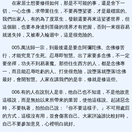
在家居士想要修得如何，那是不可能的事，還是舍下一
切，一心念佛，求帶業往生，不要再墮娑婆，才是最穩當的。
我們出家人，有的為了度眾生，發願還要再來這娑婆世界，但
這個願，也要本身達到菩薩的境界才有把握，否則一來很容易
就迷失掉，又被牽入輪迴中，這是很危險的。
005.萬法歸一宗，到最後還是要念阿彌陀佛。念佛修苦
行，才能究竟了生死。忍辱即智慧。出了家要多念佛，不一定
要坐禪，功夫不到易著魔。那些往生西方的人，都是念佛專
一，而且能忍辱吃虧的人。打坐很危險，說墮落就墮落!念佛
最好，會開智慧。人家在講我們的是非，修就是修這些。
006.有的人在說別人是非，他自己也不知道，不是他故意
這樣說，而是無始以來所帶來的業習，使他這樣說。起諸惡念
時，不要執著，拍拍自己說：『你不要這樣子。』不可用處罰
的方式，這樣沒有用，並會傷害自己。大家評論誰比較好時，
自己不要參加意見，心裡明白就好。