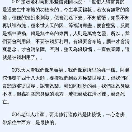
002.接著老和尚對那些信徒開示說：「世俗人得富貴的，
是過去生中布施的功德來的，今生享受福報，若沒有無常的磨
難，種種的挫折來刺激，便會沉迷下去，不知醒悟，如果不知
再以福布施，種來世人天的因，等福消壽盡，便會墮落，反而
是福中藏禍。錢是無生命的東西，人則是萬物之靈。所以，我
們要會利用錢，不要被錢所利用。有錢要會布施，腦中才會清
爽息念，才會消業障。否則，整天為錢煩惱，一直絞業障，這
就是被錢利用了。」
003.天人看我們像黑毒蟲，我們像廁所里的蟲一樣。阿彌
陀佛發了四十八大願，要接我們到西方極樂世界去，但我們卻
貪戀這娑婆世界，認苦為樂。就如同廁所的蟲，我們認為臭穢
不堪，但蟲卻貪戀臭穢的地方，若把蟲放在清水裡，蟲會死
亡。
004.老年人出家，要走修行這條路是比較慢，一心念佛，
帶業往生西方，是最快的。