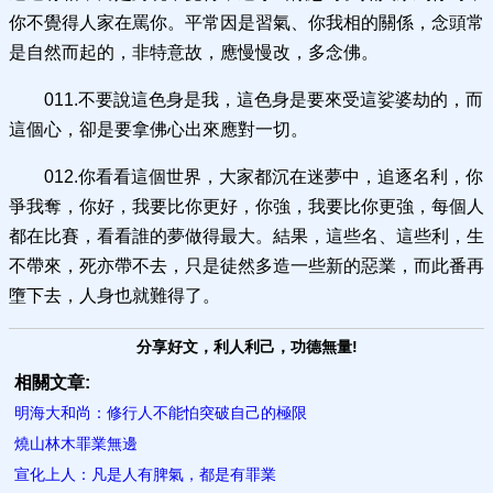
你不覺得人家在罵你。平常因是習氣、你我相的關係，念頭常
是自然而起的，非特意故，應慢慢改，多念佛。
011.不要說這色身是我，這色身是要來受這娑婆劫的，而
這個心，卻是要拿佛心出來應對一切。
012.你看看這個世界，大家都沉在迷夢中，追逐名利，你
爭我奪，你好，我要比你更好，你強，我要比你更強，每個人
都在比賽，看看誰的夢做得最大。結果，這些名、這些利，生
不帶來，死亦帶不去，只是徒然多造一些新的惡業，而此番再
墮下去，人身也就難得了。
分享好文，利人利己，功德無量!
相關文章:
明海大和尚：修行人不能怕突破自己的​極限
燒山林木罪業無邊
宣化上人：凡是人有脾氣，都是有罪業​