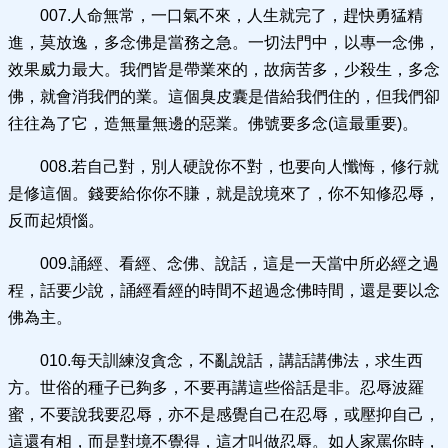
007.人命無常，一口氣不來，人生就完了，趕快勇猛精
進，莫放逸，多念佛是當務之急。一切法門中，以專一念佛，
效果威力最大。我們皆是帶業來的，故病苦多，少殺生，多念
佛，就會消我們的業。這個臭皮囊是借給我們住的，但我們卻
往往為了它，造無量無邊的惡業。佛號要多念(這最重要)。
008.若自己對，別人硬說你不對，也要向人懺悔，修行就
是修這個。錢要給你你不賺，就是說境來了，你不知修忍辱，
反而起煩惱。
009.誦經、看經、念佛、說話，這是一天當中所必經之過
程，話要少說，誦經看經的時間不超過念佛時間，還是要以念
佛為主。
010.每天訓練沒貪念，不亂說話，講話講佛法，求生西
方。世俗的種子已夠多，不要再講這些俗話是非。忍辱波羅
蜜，不要說我要忍辱，亦不是感覺自己在忍辱，或壓抑自己，
這還有相，而是對境不覺得，這才叫做忍辱。如人家罵你時，