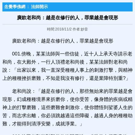
念覺學佛網
:
法師開示
廣欽老和尚：越是在修行的人，罪業越是會現形
時間:2018/11/2 作者:妙音
廣欽老和尚：越是在修行的人，罪業越是會現形
001.傍晚，某某法師與一些信徒，近十人上承天寺請示老
和尚，在大殿外，一行人頂禮老和尚後，某某法師對老和尚
說：「出家以來，我一直深受種種人事上的刺激打擊，與精神
上的種種挫折磨難，不知是我沒有修行，還是業障特別重?」
老和尚說：「越是在修行的人，那些無始來的罪業越是會
現形，幻成種種境界來折磨你，使你受苦，像身體的疾病或精
神上的打擊磨難，這些磨難會刺激你，使你體悟到娑婆人生的
苦，而志求出離，你必須跳越過這些障礙，越過人身的種種劫
難，才能得到清淨安樂，成就淨業。」