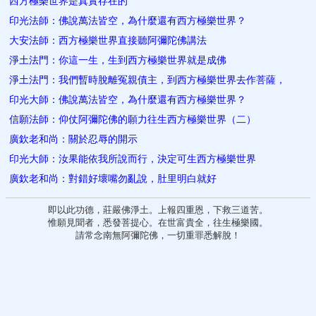
西方極樂世界是真實存在的
印光法師：佛說萬法皆空，為什麼還有西方極樂世界？
大安法師：西方極樂世界直接聽阿彌陀佛講法
淨土法門：你這一生，生到西方極樂世界就是成佛
淨土法門：我們暫時脫離冤親債主，到西方極樂世界去作菩薩，
印光大師：佛說萬法皆空，為什麼還有西方極樂世界？
信願法師：仰仗阿彌陀佛的願力往生西方極樂世界（二）
廣欽老和尚：關於忍辱的開示
印光大師：汝果能依我所說而行，決定可生西方極樂世界
廣欽老和尚：對錯好壞嘴勿亂說，肚​里明白就好
即以此功德，莊嚴佛淨土。上報四重恩，下救三道苦。
惟願見聞者，悉發菩提心。在世富貴全，往生極樂國。
請常念南無阿彌陀佛，一切重罪悉解脫！