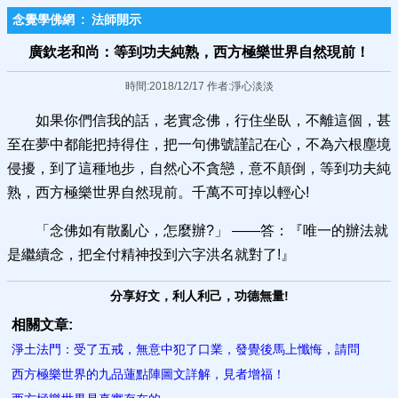
念覺學佛網
:
法師開示
廣欽老和尚：等到功夫純熟，西方極樂世界自然現前！
時間:2018/12/17 作者:淨心淡淡
如果你們信我的話，老實念佛，行住坐臥，不離這個，甚
至在夢中都能把持得住，把一句佛號謹記在心，不為六根塵境
侵擾，到了這種地步，自然心不貪戀，意不顛倒，等到功夫純
熟，西方極樂世界自然現前。千萬不可掉以輕心!
「念佛如有散亂心，怎麼辦?」 ——答：『唯一的辦法就
是繼續念，把全付精神投到六字洪名就對了!』
分享好文，利人利己，功德無量!
相關文章:
淨土法門：受了五戒，無意中犯了口業，發覺後馬上懺悔，請問
西方極樂世界的九品蓮點陣圖文詳解，見者增福！