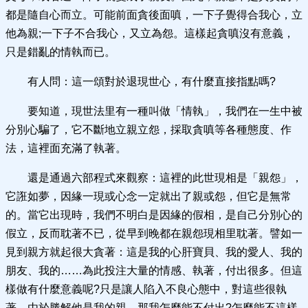
都是隨自心而立。可能前面貪後面嗔，一下子覺得合我心，立
他為親;一下子不合我心，又立為怨。這樣起貪嗔沒有意義，
只是錯亂的情執而已。
有人問：這一頌對於退現世心，有什麼直接指點嗎?
要知道，現世法里有一種叫做「情執」，我們在一生中被
分別心騙了，它不斷地立親立怨，採取貪嗔等各種態度、作
法，這裡面充滿了執著。
還是通過六部程式來觀察：這裡的此世現相是「親怨」，
它誑如夢，因緣一現或心念一定就出了親或怨，但它是無常
的。當它出現時，我們不明白是因緣的假相，是自己分別心的
假立，反而耽著不已，從早到晚都在親怨現相里耽著。譬如一
見到親方就起很大貪著：這是我的心肝寶貝、我的愛人、我的
朋友、我的……為此投注大量的情感、執著，付出很多。但這
樣做有什麼意義呢?只是讓人陷入不良心態中，對這些很執
著。由於勝解他是我的親，那我怎麼能不付出?怎麼能不這樣