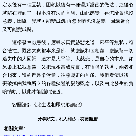
定以後有一種固執，固執以後有一種理所當然的做法，之後心
就陷在裡面了，根本沒有法的內涵。由此感覺，再怎麼貪也沒
意義，因緣一變就可能變成怨;再怎麼嗔也沒意義，因緣聚合
又可能變成親。
這樣發生厭患後，應尋求真實慈悲之道，它平等無私，符
合法性。既然大家都本來是佛，就應該和睦相處，應該幫一切
迷失中的人回歸，這才是大平等、大慈悲，是自心的本來。如
果染上私我意識，又把現相當成真實，有很強的執著，兩者和
合起來，造的都是染污業，往惡趣走的居多。我們看清以後，
要破掉由我執所立的各種狹隘的親怨觀念，以及由此發生的貪
嗔情執，以此才能隨順法道。
智圓法師《此生現相厭患歌講記》
分享好文，利人利己，功德無量!
相關文章: