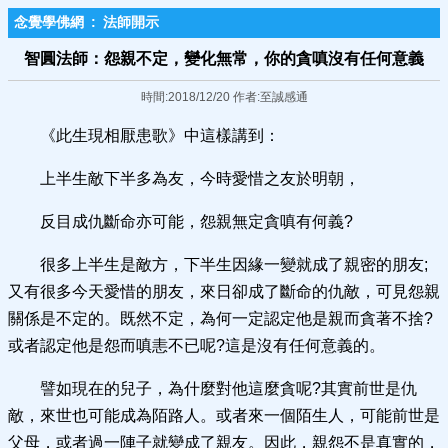
念覺學佛網
:
法師開示
智圓法師：怨親不定，變化無常，你的貪嗔沒有任何意義
時間:2018/12/20 作者:至誠感通
《此生現相厭患歌》中這樣講到：
上半生敵下半多為友，今時愛惜之友於明朝，
反目成仇斷命亦可能，怨親無定貪嗔有何義?
很多上半生是敵方，下半生因緣一變就成了親密的朋友;
又有很多今天愛惜的朋友，來日卻成了斷命的仇敵，可見怨親
關係是不定的。既然不定，為何一定認定他是親而貪著不捨?
或者認定他是怨而嗔恚不已呢?這是沒有任何意義的。
譬如現在的兒子，為什麼對他這麼貪呢?其實前世是仇
敵，來世也可能成為陌路人。或者來一個陌生人，可能前世是
父母，或者過一陣子就變成了親友。因此，親怨不是真實的，