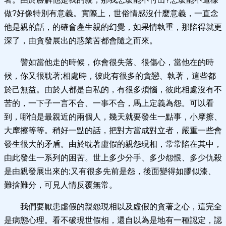
做?好像特別有意義。實際上，世俗情感沒什麼意義，一直念
他是親的話，的確會產生親的幻覺，如果情執重，那陷得就更
深了，由貪發展出的惑業苦都會隨之而來。
譬如當他走的時候，你會很失落、很傷心，當他在的時
候，你又很耽著;相處時，彼此有很多的貪戀、執著，這些都
於己無益。由於人都是自私的，有很多煩惱，彼此相處沒有不
苦的，一下子一言不合、一事不合，馬上定義為怨。可以看
到，哪怕是最親近的兩個人，幾天就要發生一點事，小摩擦、
大摩擦等等。稍好一點的話，把對方當成對立者，嚴重一些會
發生很大的矛盾。由於耽著虛假的親怨現相，常常陷在其中，
由此發生一系列的困苦。世上多少分手、多少怨恨、多少仇殺
是由親發展出來的;又有很多先前是怨，後面變得如膠似漆、
難捨難分，可見人情反覆無常。
我們要厭患虛假的親怨現相以及虛假的貪著之心，這完全
是病態心理。看不破現世假相，還自以為是地有一種認定，認