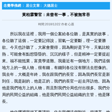
念覺學佛網
:
居士文章
:
大德居士
黃柏霖警官：未曾有一事，不被無常吞
時間:2018/12/22 作者:心愿
所以我在這裡，我用一個公案給各位聽，是真實的故事，
各位聽了這個，一定要記得說，習氣一定要斷，理一定要勝
欲。今天也許聽了，大家會覺得，因為剛好是下午，天氣比較
熱，可能會有點想昏昏的、沉沉的樣子，但是精神一定要提起
來。福不能抵業，富貴學道難。我最近有一個地方，我們這個
地方上的一個人物，很有錢，有錢到各位沒有辦法去想像的。
我去年，大概是年終，我在跟我們的長官，因為我們長官是新
到任，我是副的，他是正的，我們的長官一起去拜訪他。因為
他是我們地方上的人物，而且對我們分局也付出很多。我們分
局的民間公益的組織，他是我們民間公益組織的主管，他是隊
長。