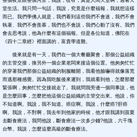
整個夜景跟整個河景，我說，哎呀，真是人間天堂啊，過著天
堂生活。我只問一句話，我說，究竟是什麼福報，我就想這樣
而已。我們學佛人就是，我們看到這些我們不會迷，我們不會
執著、我們不會羨慕，我們也不會說，我們心動了沒有。我們
會去思考說，他為什麼有這個福報。但是各位知道，佛陀在
《四十二章經》裡面講的，富貴學道難。
後來就是有一天，我們在一個大餐廳聚會，那個公益組織
的主管交接，換另外一個企業老闆來接這個位置。他匆匆忙忙
的穿著我們那個公益組織的制服離開，我看他臉嚇得就像落荒
而逃那種感覺。因為我吃飯後來遲到，我就看到他，怎麼那麼
緊張啊，匆匆忙忙交接就走了。我就問我旁邊一個同事說，他
是怎麼回事，怎麼把他這個公益組織的主管交出來。他說，你
不知道啊。我說，我不知道。癌症啊。我說，什麼癌?肝癌
啊。我說，不對啊，我去年到他家的時候，他才跟我講到苗栗
去斷食療法，我問他說，斷食療法一次多少錢?他說，六千塊
台幣。我說，怎麼這麼高級的斷食療法。