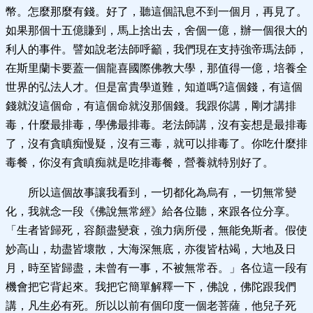
幣。怎麼那麼有錢。好了，聽這個訊息不到一個月，再見了。
如果那個十五億賺到，馬上捨出去，舍個一億，辦一個很大的
利人的事件。譬如說老法師呼籲，我們現在支持強帝瑪法師，
在斯里蘭卡要蓋一個龍喜國際佛教大學，那值得一億，培養全
世界的弘法人才。但是富貴學道難，知道嗎?這個錢，有這個
錢就沒這個命，有這個命就沒那個錢。我跟你講，剛才講排
毒，什麼最排毒，學佛最排毒。老法師講，沒有妄想是最排毒
了，沒有貪瞋痴慢疑，沒有三毒，就可以排毒了。你吃什麼排
毒餐，你沒有貪瞋痴就是吃排毒餐，營養就特別好了。
所以這個故事讓我看到，一切都化為烏有，一切無常變
化，我就念一段《佛說無常經》給各位聽，來跟各位分享。
「生者皆歸死，容顏盡變衰，強力病所侵，無能免斯者。假使
妙高山，劫盡皆壞散，大海深無底，亦復皆枯竭，大地及日
月，時至皆歸盡，未曾有一事，不被無常吞。」各位這一段有
機會把它背起來。我把它簡單解釋一下，佛說，佛陀跟我們
講，凡生必有死。所以以前有個印度一個老菩薩，他兒子死