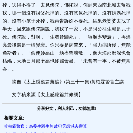
掉，哭得不得了，去見佛陀，佛陀說，你到東西南北城去幫我
找，哪一個沒有祖父死掉的、沒有爸爸死掉的、沒有媽媽死掉
的、沒有小孩子死掉，我再告訴妳不要死。結果老婆婆去找了
半天，回來跟佛陀講說，我找了一家，不是阿公往生就是兒子
死。佛陀說，對啊，「生者皆歸死」。「容顏盡變衰」，再漂
亮最後還是一樣變衰。你只要是病苦來，「強力病所侵，無能
免斯者」。「假使妙高山，劫盡皆壞散」，像大海那麼深也會
枯竭，大地日月那麼高也終歸會盡。「未曾有一事，不被無常
吞」。
摘自《太上感應篇彙編》(第三十一集)黃柏霖警官主講
文字稿來源【太上感應篇共修網】
分享好文，利人利己，功德無量!
相關文章:
黃柏霖警官：為養生殺生無數犯天怒減去壽算