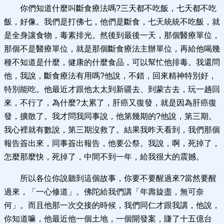
你們知道什麼叫斷食療法嗎?三天都不吃飯，七天都不吃
飯，好像。我們是打佛七，他們是斷食，七天統統不吃飯，就
是全身讓食物，毒素排光。然後到最後一天，那個醫療單位，
那個不是醫療單位，就是那個斷食療法主辦單位，再給他喝幾
種不知道是什麼，健康的什麼食品，可以幫忙他排毒。我還問
他，我說，斷食療法有用嗎?他說，不錯，回來精神特別好，
特別能吃。他最近才跟他太太到新疆去、到蒙古去，玩一趟回
來，不行了，為什麼?太累了，肝癌又復發，就是因為肝癌復
發，擴散了。我才問我同事說，他第幾期的?他說，第三期。
我心裡就有數說，第三期沒救了。結果我昨天看到，我們那個
報告簽出來，同事簽出報告，他要公祭。我說，啊，死掉了，
怎麼那麼快，死掉了，中間不到一年，給我很大的震撼。
所以各位你說聽到這個故事，你要不要醒過來?當然要醒
過來，「一心修道」。佛陀給我們講「年壽旋盡，無可奈
何」。而且他那一次交接的時候，我們同仁才跟我講，他說，
你知道嘛，他最近他一個土地，一個開發案，賺了十五億台