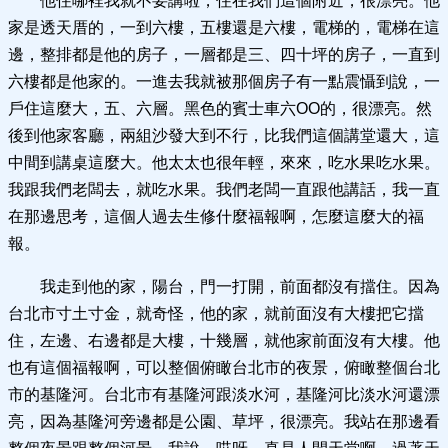
他住哪裡我就不要講啦，住在我們這個附近，很漂亮。他
家是透天厝的，一到六樓，五樓還是六樓，電梯的，電梯在這
邊，整排都是他的房子，一層都是三、四十坪的房子，一直到
六樓都是他家的。一進去我就被那個房子有一點震懾到說，一
戶住這麼大，五、六層。黑色的賓士車六OO的，很漂亮。然
後到他家客廳，兩組沙發大到不行，比我們這個講堂還大，這
中間到講桌這麼大。他太太也很年輕，來來，吃水果吃水果。
我跟我們老闆去，就吃水果。我們老闆一直跟他講話，我一直
在那邊思考，這個人過去生修什麼福報啊，怎麼這麼大的福
報。
我走到他的家，陽台，門一打開，前面都沒有擋住。因為
台北市寸土寸金，就奇怪，他的家，就前面沒有大樓把它擋
住，左邊、右邊都是大樓，十幾層，就他家前面沒有大樓。他
也有這個福報啊，可以整個俯瞰台北市的夜景，俯瞰整個台北
市的基隆河。台北市有基隆河跟淡水河，基隆河比淡水河還漂
亮，因為基隆河旁邊都是公園、草坪，很漂亮。我站在那邊看