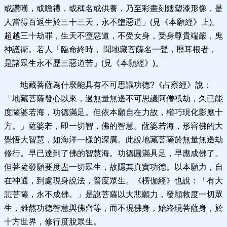
或讚嘆，或瞻禮，或稱名或供養，乃至彩畫刻鏤塑漆形像，是
人當得百返生於三十三天，永不墮惡道」(見《本願經》上)。
超越三十劫罪，生天不墮惡道，不受女身，受身尊貴端嚴，鬼
神護衛。若人「臨命終時， 聞地藏菩薩名一聲，歷耳根者，
是諸眾生永不歷三惡道苦」(見《本願經》)。
地藏菩薩為什麼能具有不可思議功德?《占察經》說：
「地藏菩薩發心以來，過無量無邊不可思議阿僧祇劫，久已能
度薩婆若海，功德滿足。但依本願自在力故，權巧現化影應十
方。」薩婆若，即一切智，佛的智慧。薩婆若海，形容佛的大
覺悟大智慧，如海洋一樣的深廣。此說地藏菩薩於無量無邊劫
修行。早已達到了佛的智慧海。功德圓滿具足，早應成佛了。
但菩薩發願要度盡一切眾生，故隱其真實功德。以本願力，自
在神通，到處現身說法，普度眾生。《楞伽經》也說：「有大
悲菩薩，永不成佛。」是說菩薩以大悲願力，發願救度一切眾
生，雖然功德智慧與佛齊等，而不現佛身，始終現菩薩身，於
十方世界，修行度脫眾生。