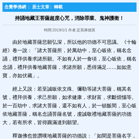
念覺學佛網
:
居士文章
:
轉載
持誦地藏王菩薩超度心咒，消除罪業、鬼神護衛！
時間:2019/1/1 作者:定英蔣德英
由於地藏菩薩悲願弘深，所以他的功德不可思議。《十輪
經》卷一說：「諸大菩薩所，於萬劫中，至心皈依，稱名念
誦，禮拜供養求諸所願。不如有人於一食頃，至心皈依，稱名
念誦，禮拜供養地藏菩薩，求諸所願，悉得滿足……如如意
寶，亦如伏藏」。
經上又說：若至誠皈依文殊、彌勒等諸大菩薩，稱其名
號，禮拜供養，求己所願，如求健康，求財富，求斷煩惱等。
於一百劫中，求諸大菩薩，還不如有人，於一頓飯間，至心皈
依地藏菩薩，稱名念誦菩薩名號，虔誠敬禮地藏菩薩的功德
大，若有所求，皆得圓滿達到願望。
釋迦佛也曾讚嘆地藏菩薩的功德說：「如聞是菩薩名字，