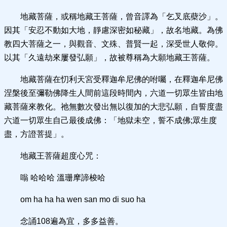
地藏菩薩，或稱地藏王菩薩，曾音譯為「乞叉底蘗沙」。
因其「安忍不動如大地，靜慮深密如秘藏」，故名地藏。為佛
教四大菩薩之一，與觀音、文殊、普賢一起，深受世人敬仰。
以其「久遠劫來屢發弘願」，故被尊稱為大願地藏王菩薩。
地藏菩薩在忉利天宮受釋迦牟尼佛的咐囑，在釋迦牟尼佛
涅槃後至彌勒佛降生人間前這段時間內，六道一切眾生皆由地
藏菩薩來教化。祂無數次發出無以復加的大悲弘願，自誓度盡
六道一切眾生自己最後成佛：「地獄未空，誓不成佛;眾生度
盡，方證菩提」。
地藏王菩薩超度心咒：
嗡 哈哈哈 溫珊摩諦梭哈
om ha ha ha wen san mo di suo ha
念誦108遍為宜，多多益善。