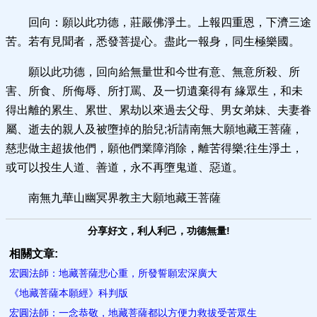
回向：願以此功德，莊嚴佛淨土。上報四重恩，下濟三途
苦。若有見聞者，悉發菩提心。盡此一報身，同生極樂國。
願以此功德，回向給無量世和今世有意、無意所殺、所
害、所食、所侮辱、所打罵、及一切遺棄得有 緣眾生，和未
得出離的累生、累世、累劫以來過去父母、男女弟妹、夫妻眷
屬、逝去的親人及被墮掉的胎兒;祈請南無大願地藏王菩薩，
慈悲做主超拔他們，願他們業障消除，離苦得樂;往生淨土，
或可以投生人道、善道，永不再墮鬼道、惡道。
南無九華山幽冥界教主大願地藏王菩薩
分享好文，利人利己，功德無量!
相關文章:
宏圓法師：地藏菩薩悲心重，所發誓願宏深廣大
《地藏菩薩本願經》科判版
宏圓法師：一念恭敬，地藏菩薩都以方便力救拔受苦眾生