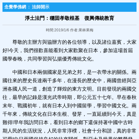
念覺學佛網
:
法師開示
淨土法門：穩固孝敬根基 復興傳統教育
時間:2019/1/6 作者:果林果梅
尊敬的主辦方與協辦方的各位領導，以及諸位嘉賓，大家
好!今天，我們很歡喜能看到大家歡聚在日本，參加這場首屆
國學春晚，共同學習與弘揚優秀傳統文化。
中國和日本兩個國家是兄弟之邦，是一衣帶水的關係。兩
國往來的歷史長達兩千多年，在漫長的歷史中，兩國曾經與亞
洲各國人民一道，創造了輝煌的東方文明。目前發現的兩國交
往，最早的記錄是漢光武帝時期，即公元五十七年。早在春秋
末年、戰國初年，就有日本人到中國留學，學習中國文化。兩
千年來，傳統文化在日本生根、發芽，一直延續到今天，真是
難得!早年我訪問日本，看到日本的鄉下還保持著中國中古時
期人民的生活狀況，人民非常淳樸，社會十分和諧，真的非常