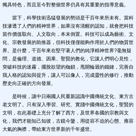
獨具特色，而且至今對整個世界仍具有其重要的指導意義。
當下，科學技術迅猛發展的勢頭是千百年來所未有。當科
技滲透了人們的精神世界，如果沒有清醒的認知，就會把科技
當作價值取向、人文取向，本末倒置。科技可以成為藝術、文
化、宗教發展的助推器，但科技僅僅能夠作用於人們的物質世
界。是什麼，千百年來在堅守著人們的純淨精神世界?毫無疑
問，是倫理、道德、因果、聖賢的教化，它讓人們明心見性，
突破科技的迷霧，擺脫欲望的枷鎖，甩開輪迴的鐵鏈，完善自
我人格的認知與提升，讓人可以像人，完成靈性的修行，推動
歷史向正確的方向發展。
是時候，讓中日兩國人民重新認識中國傳統文化、東方古
老文明了。只有深入學習、研究、實踐中國傳統文化，聖賢的
文明，在此基礎上充分了解了西方，及世界各國的宗教與文
化，我們才能知己知彼，古鏡今鑒，用從容不迫的心態、雍容
大氣的胸襟，帶給東方世界新的千年盛世。