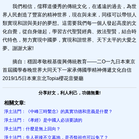
我們相信，儒釋道優秀的傳統文化，在遙遠的過去，為世
界人民創造了豐富的精神世界，現在與未來，同樣可以帶領人
類實現和諧與美好的夢想。這需要我們每一個人發起高度的文
化自覺，從自身做起，學習古代聖賢經典、效法聖賢，結合時
代特色，努力實現中國夢，實現和諧世界、天下太平的大愛之
夢。謝謝大家!
摘自：穩固孝敬根基復興傳統教育——二O一九日本東京
首屆國學春晚世界大同天下一家承傳國學精神傳遞文化自信
2019/1/5日本東京北Topia櫻花音樂廳
分享好文，利人利己，功德無量!
相關文章:
淨土法門：《中峰三時繫念》的真實功德和意義是什麼？
淨土法門：《孝經》是中國人必須要讀的
淨土法門：什麼是無上回向？
淨土法門：先人死後不立墓地，是否祭祖也可以免了？