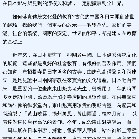
在日本鄉村所見到的淳樸與和諧，一定能擴展到全世界。
如何落實傳統文化愛的教育?古代的中國和日本開創盛世
的經驗，都給我們一個重要的啟示——教學為先。家庭的美
滿、社會的繁榮、國家的安定、世界的和平，都是建立在教育
的基礎上。
近年來，在日本舉辦了一些關於中國、日本優秀傳統文化
的展覽，這些都是良好的社會教育，有很好的普及作用。我們
都知道，唐招提寺是日本著名的古寺，由唐代高僧鑒真和尚建
立，是足見證中日兩國宗教往來寶貴的文化遺產。日本近百年
來，最重要的一位畫家東山魁夷老先生，曾經用了十年的時間
多次走訪中國，應邀為唐招提寺房間的障壁作畫。在供奉鑒真
和尚坐像的御影堂內，東山魁夷用珍貴的明朝古墨，為鑑真和
尚繪製了「黃山曉雲，揚州薰風，黃山雨過，桂林月宵」，以
表達對這位唐代高僧的景仰。今年，紀念東山魁夷誕辰一百一
十周年展在日本舉辦，據悉，很多華人華僑，站在御影堂障壁
畫前潸然淚下，久久不願離去。這就是文化的力量、教育的力