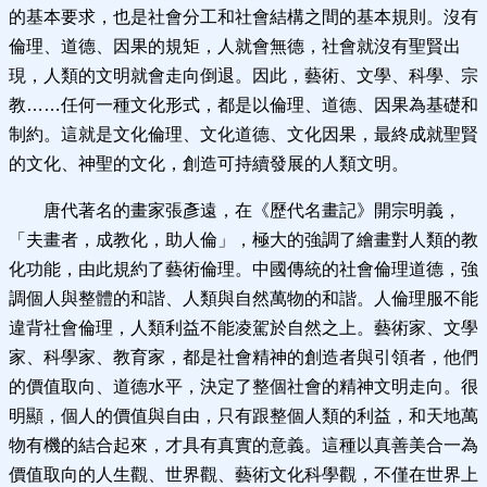
的基本要求，也是社會分工和社會結構之間的基本規則。沒有
倫理、道德、因果的規矩，人就會無德，社會就沒有聖賢出
現，人類的文明就會走向倒退。因此，藝術、文學、科學、宗
教……任何一種文化形式，都是以倫理、道德、因果為基礎和
制約。這就是文化倫理、文化道德、文化因果，最終成就聖賢
的文化、神聖的文化，創造可持續發展的人類文明。
唐代著名的畫家張彥遠，在《歷代名畫記》開宗明義，
「夫畫者，成教化，助人倫」，極大的強調了繪畫對人類的教
化功能，由此規約了藝術倫理。中國傳統的社會倫理道德，強
調個人與整體的和諧、人類與自然萬物的和諧。人倫理服不能
違背社會倫理，人類利益不能凌駕於自然之上。藝術家、文學
家、科學家、教育家，都是社會精神的創造者與引領者，他們
的價值取向、道德水平，決定了整個社會的精神文明走向。很
明顯，個人的價值與自由，只有跟整個人類的利益，和天地萬
物有機的結合起來，才具有真實的意義。這種以真善美合一為
價值取向的人生觀、世界觀、藝術文化科學觀，不僅在世界上