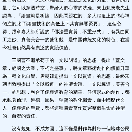
量，它可以穿透時空，帶給人們心靈的洗滌。東山魁夷老先生
認為，「繪畫就是祈禱，因此問題在於，多大程度上的將心神
傾注於此;而繪畫技術的高低上下其實無關緊要」。這個心
得，跟章嘉大師所說的「佛法重實質，不重形式」，有異曲同
工之妙。真善美合一的藝術觀，是中國傳統文化的特色，在當
今社會仍然具有廣泛的實踐價值。
三國曹丕繼承荀子的「文以明道」的思想，提出「蓋文
章，經國之大業，不朽之盛事」，將文章藝術創作的價值升華
為一種文化自覺。唐朝韓愈提出「文以貫道」的思想，最終宋
朝周敦頤提出「文以載道」的神聖命題。「文以載道，美善合
一」的思想，融合了儒釋道教育的精華。任何形式的創作，都
承載著倫理、道德、因果、聖賢的教化職責，而中國歷代文
人、儒釋道的聖賢，都將這種職責當作貫穿整個生命的神聖
的、自覺的責任。
沒有規矩，不成方圓，這不僅是對作為對每一個地球公民