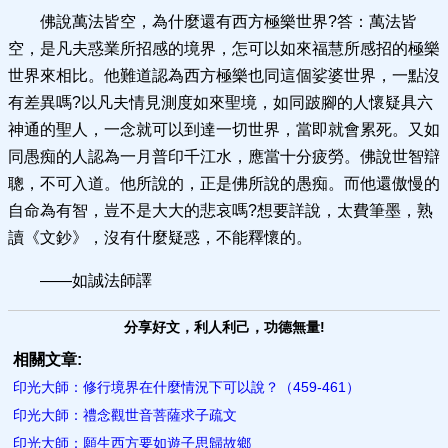
佛說萬法皆空，為什麼還有西方極樂世界?答：萬法皆
空，是凡夫惑業所招感的境界，怎可以如來福慧所感招的極樂
世界來相比。他難道認為西方極樂也同這個娑婆世界，一點沒
有差異嗎?以凡夫情見測度如來聖境，如同跛腳的人懷疑具六
神通的聖人，一念就可以到達一切世界，當即就會累死。又如
同愚痴的人認為一月普印千江水，應當十分疲勞。佛說世智辯
聰，不可入道。他所說的，正是佛所說的愚痴。而他還傲慢的
自命為有智，豈不是大大的悲哀嗎?想要詳說，太費筆墨，熟
讀《文鈔》，沒有什麼疑惑，不能釋懷的。
——如誠法師譯
分享好文，利人利己，功德無量!
相關文章:
印光大師：修行境界在什麼情況下可以說？（459-461）
印光大師：禮念觀世音菩薩求子疏文
印光大師：願生西方要如遊子思歸​故鄉