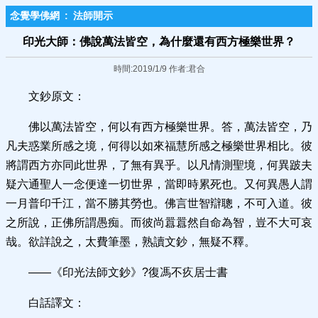
念覺學佛網
:
法師開示
印光大師：佛說萬法皆空，為什麼還有西方極樂世界？
時間:2019/1/9 作者:君合
文鈔原文：
佛以萬法皆空，何以有西方極樂世界。答，萬法皆空，乃
凡夫惑業所感之境，何得以如來福慧所感之極樂世界相比。彼
將謂西方亦同此世界，了無有異乎。以凡情測聖境，何異跛夫
疑六通聖人一念便達一切世界，當即時累死也。又何異愚人謂
一月普印千江，當不勝其勞也。佛言世智辯聰，不可入道。彼
之所說，正佛所謂愚痴。而彼尚囂囂然自命為智，豈不大可哀
哉。欲詳說之，太費筆墨，熟讀文鈔，無疑不釋。
——《印光法師文鈔》?復馮不疚居士書
白話譯文：