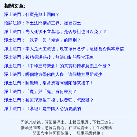
相關文章:
淨土法門：什麼是無上回向？
悟顯法師：淨土法門橫超三界、徑登四土
淨土法門：先人死後不立墓地，是否祭祖也可以免了？
淨土法門：「執著」與「精進」的區別？
淨土法門：本人是天主教徒，現在每日念佛，這樣會否與本來信
淨土法門：被精靈誘惑後，無法自制的異常現象
淨土法門：《中峰三時繫念》的真實功德和意義是什麼？
淨土法門：哪個地方學佛的人多，這個地方災難就少
淨土法門：睡覺時，常常想著阿彌陀佛來接了！
淨土法門：「魔」與「鬼」有何差別？
淨土法門：被無形眾生干擾，快發狂，怎麼辦？
淨土法門：《孝經》是中國人必須要讀的
即以此功德，莊嚴佛淨土。上報四重恩，下救三道苦。
惟願見聞者，悉發菩提心。在世富貴全，往生極樂國。
請常念南無阿彌陀佛，一切重罪悉解脫！