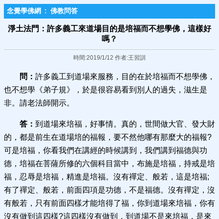
念覺學佛網
:
佛教問答
淨土法門：許多義工來道場目的是培福而不想學佛，這樣好
嗎？
時間:2019/1/12 作者:王習訓
問：
許多義工到道場來服務，目的在於培福而不想學佛，
也不想學《弟子規》，於是很容易看到別人的過失，滋生是
非。請老法師開示。
答：
到道場來培福，好事情。真的，世間做大官、發大財
的，都是前生在道場培的福報，要不然他哪有那麼大的福報?
可是培福，你看我們在講經的時候講到，我們講到福德與功
德，培福在菩薩所修的六個科目當中，布施是培福，持戒是培
福，忍辱是培福，精進是培福。沒有禪定、般若，這是培福;
有了禪定、般若，前面四項是功德，不是福德。沒有禪定，沒
有般若，只有前面四樣才能培得了福，你到道場來培福，你有
沒有做到這四樣?這四樣沒有做到，到道場不是來培福，是來