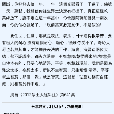
間斷，你好好去修一年。一年，這個光碟看了一千遍了，佛號
一天一萬聲，我相信你往生淨土決定有把握了。真正這樣乾，
萬緣放下，說不定在這一年當中，你會跟阿彌陀佛見一兩次
面，你的信心就足了。「現前當來必定見佛」不是假的!
要住世，住世，那就是表法。表法，日子過得很辛苦，要
有極大的耐心;沒有這個耐心、願心，很難!你受不了。奇恥大
辱也若無其事，才能擔任表法的工作。海慶、海賢這兩位大
德，都不認識字、都沒念過書，有智慧!智慧從哪來的?智慧是
自性本有的，只要心地清淨、平等，智慧就現前。我們是因為
雜念太多、妄想太多，所以不生智慧、只生煩惱;清淨、平等
就生智慧，那個「覺」就是智慧。這就是「弘誓功德而自莊
嚴，則相當於行不退。」
摘自《2012淨土大經科注》第641集
分享好文，利人利己，功德無量!