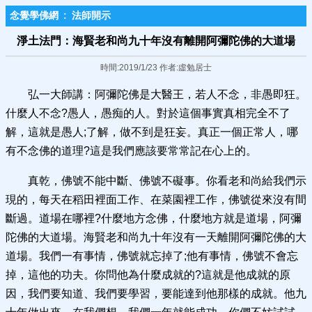
念覺學佛網
:
法師開示
淨土法門：海賢老和尚九十年沒有離開阿彌陀佛的大道場
時間:2019/1/23 作者:虛勉居士
弘一大師講：阿彌陀佛是大醫王，若人不念，非愚即狂。
什麼人不念?愚人，愚痴的人。對於這個事實真相完全不了
解，這就是愚人;了解，做不到是狂妄。真正一個正常人，哪
有不念佛的道理?這是我們應該要常常記在心上的。
真乾，佛號不能中斷、佛號不礙事。你看老和尚給我們示
現的，每天在稻田裡面工作、在菜園裡工作，佛號從來沒有間
斷過。道場在哪裡?什麼地方念佛，什麼地方就是道場，阿彌
陀佛的大道場。海賢老和尚九十年沒有一天離開阿彌陀佛的大
道場。我們一有事情，佛號就忘掉了;他有事情，佛號不會忘
掉，這他的功夫。你問他為什麼成就的?這就是他成就的原
因，我們要知道、我們要學習，要能達到他那樣的成就。他九