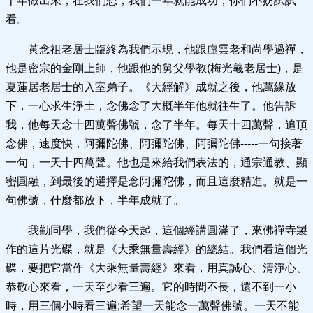
十年做出來，在我們想，我們一年就能成功，你們不妨試試
看。
黃念祖老居士臨終為我們示現，他跟虛雲老和尚學過禪，
他是密宗的金剛上師，他跟他的舅父學教(梅光羲老居士)，是
夏蓮居老居士的入室弟子。《大經解》成就之後，他萬緣放
下，一心求生淨土，念佛念了大概半年他就往生了。他告訴
我，他每天念十四萬聲佛號，念了半年。每天十四萬聲，追頂
念佛，速度快，阿彌陀佛、阿彌陀佛、阿彌陀佛-----一句接著
一句，一天十四萬聲。他也是來給我們表法的，通宗通教、顯
密圓融，到最後的選擇是念阿彌陀佛，而且這麼精進。就是一
句佛號，什麼都放下，半年成就了。
我勸同學，我們從今天起，這個經講圓滿了，來佛禪寺製
作的這片光碟，就是《大乘無量壽經》的總結。我們看這個光
碟，要把它當作《大乘無量壽經》來看，用真誠心、清淨心、
恭敬心來看，一天至少看三遍。它的時間不長，還不到一小
時，用三個小時看三遍;希望一天能念一萬聲佛號。一天不能