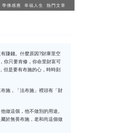
學佛感應
幸福人生
熱門文章
有賺錢。什麼原因?財庫里空
緊，你只要肯修，你命里財富可
，但是要有布施的心，時時刻
來布施，「法布施」裡頭有「財
，他做這個，他不做別的用途。
是屬於無畏布施，老和尚這個做