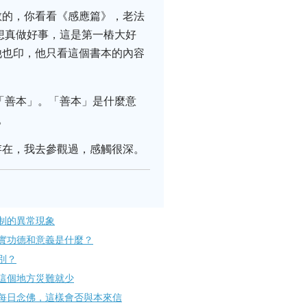
教的，你看看《感應篇》，老法
想真做好事，這是第一樁大好
他也印，他只看這個書本的內容
「善本」。「善本」是什麼意
。
存在，我去參觀過，感觸很深。
制的異常現象
實功德和意義是什麼？
別？
這個地方災難就少
每日念佛，這樣會否與本來信