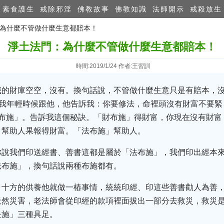
素食護生
戒除邪淫
佛教故事
佛教知識
法師開示
戒殺放生
：為什麼不管做什麼生意都賠本！
淨土法門：為什麼不管做什麼生意都賠本！
時間:2019/1/24 作者:王習訓
我的財庫空空，沒有。換句話說，不管做什麼生意只是有賠本，沒
，我年輕時候跟他，他告訴我：你要修法，命裡頭沒有財富不要
財布施」。告訴我這個秘訣。「財布施」得財富，你現在沒有財富
，幫助人果報得財富。「法布施」幫助人。
你說我們印送經書、善書這都是屬於「法布施」，我們印出經本
法布施」，換句話說兩種布施都有。
，十方的供養他就做一樁事情，統統印經、印這些善書勸人為善
天然災害，老法師會從印經的款項裡面拔出一部分去救災，救災
畏施」三種具足。