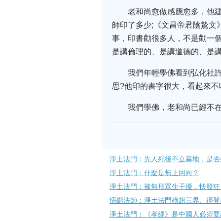
老和尚愈做感應愈多，他
師印了多少;《文昌帝君陰鷙文
事，印書勸很多人，不是勸一
是講倫理的、是講道德的、是
我們年輕學佛看到弘化社
思?他印的書字很大，看起來
我們學佛，老和尚已經不
淨土法門：先人死後不立墓地，是否
淨土法門：什麼是無上回向？
淨土法門：被無形眾生干擾，快發狂
悟顯法師：淨土法門橫超三界、徑登
淨土法門：《孝經》是中國人必須要