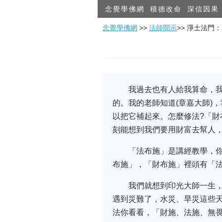
念覺學佛網
積德改命
深信因果
念覺學佛網
>>
法師開示
>> 淨土法門
我過去也有人給我算命，
的。我的老師知道(章嘉大師)
以把它補起來。怎麼修法?「
刻能想到我們要用財富去幫人
「法布施」是講經教學，
布施」，「財布施」裡頭有「
我們就想到印光大師一生
遇到災難了，水災、旱災這些
法你看看，「財施、法施、無