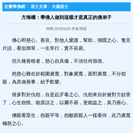
念覺學佛網
:
居士文章
:
大德居士
方海權：學佛人做到這樣才是真正的佛弟子
時間:2019/1/26 作者:阿霞
佛心即慈心。善良。對他人愛護，幫助，側隱之心。隻言
片語，看似簡單，一生常行，實不容易。
但久種善根者，慈心自具備，不須任何假借。
然慈心難在於範圍廣寬，對象廣寬，面對廣寬，不分怨
親，為其做善事，給予歡樂。
很多對於仇怨，自是起歹毒之心。仇怨來自於被對方妨害
了，心生怨恨。能原諒之，以屬不易，更能益之，真乃善心。
佛眼看眾生，怨親平等，怨敵跟親人一樣看待，此乃廣寬
極慈之心。