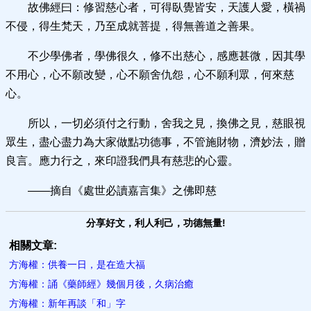
故佛經曰：修習慈心者，可得臥覺皆安，天護人愛，橫禍
不侵，得生梵天，乃至成就菩提，得無善道之善果。
不少學佛者，學佛很久，修不出慈心，感應甚微，因其學
不用心，心不願改變，心不願舍仇怨，心不願利眾，何來慈
心。
所以，一切必須付之行動，舍我之見，換佛之見，慈眼視
眾生，盡心盡力為大家做點功德事，不管施財物，濟妙法，贈
良言。應力行之，來印證我們具有慈悲的心靈。
——摘自《處世必讀嘉言集》之佛即慈
分享好文，利人利己，功德無量!
相關文章:
方海權：供養一日，是在造大福
方海權：誦《藥師經》幾個月後，久病治癒
方海權：新年再談「和」字