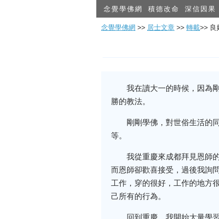
念覺學佛網
積德改命
深信因果
念覺學佛網
>>
居士文章
>>
轉載
>> 
我在讀大一的時候，因為
勝的教法。
剛剛學佛，對世俗生活的
等。
我從重慶來成都拜見恩師
而恩師卻歡喜接受，過後我詢
工作，穿的很好，工作的地方
己所有的行為。
回到重慶，我開始大量學