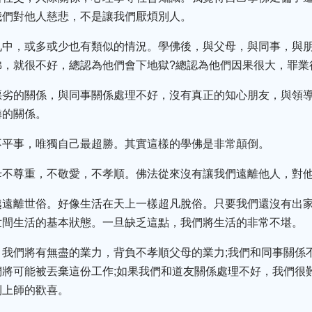
我們對他人慈悲，不是讓我們厭煩別人。
兄中，或多或少也有類似的情況。學佛後，與父母，與同事，與
，就很不好，總認為他們會下地獄?總認為他們因果很大，罪業
惡劣的關係，與同事關係處理不好，沒有真正的知心朋友，與領
憐的關係。
不平事，唯獨自己最超勝。其實這樣的學佛是非常顛倒。
母不尊重，不敬愛，不孝順。佛法從來沒有讓我們遠離他人，對
越遠離世俗。好像生活在天上一樣超凡脫俗。只要我們還沒有出
世間生活的基本狀態。一旦缺乏這點，我們將生活的非常不堪。
我們將有無盡的業力，背負不孝順父母的業力;我們和同事關係
將可能被丟棄這份工作;如果我們和道友關係處理不好，我們很
到上師的歡喜。