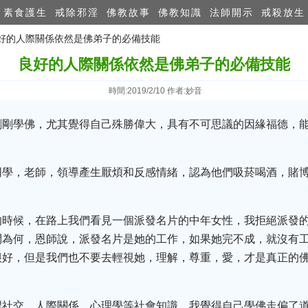
素食護生
戒除邪淫
佛教故事
佛教知識
法師開示
戒殺放生
良好的人際關係依然是佛弟子的必備技能
良好的人際關係依然是佛弟子的必備技能
時間:2019/2/10 作者:妙音
剛剛學佛，尤其覺得自己殊勝偉大，具有不可思議的因緣福德，
同學，老師，領導產生厭煩和反感情緒，認為他們吸菸喝酒，賭
的時候，在路上我們看見一個派發名片的中年女性，我拒絕派發
問為何，恩師說，派發名片是她的工作，如果她完不成，就沒有
很好，但是我們也不要去輕視她，理解，尊重，愛，才是真正的
習社交，人際關係，心理學等社會知識。我覺得自己學佛走偏了