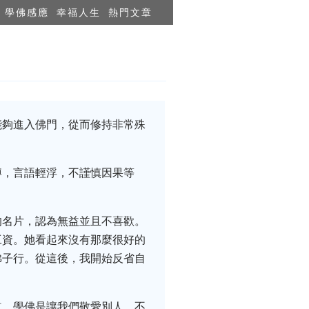
學佛感應
幸福人生
熱門文章
能夠進入佛門，從而修持非常殊
博，言語輕浮，不謹慎因果等
的名片，認為無益並且不喜歡。
工資。她看起來沒有那麼很好的
佛子行。從這後，我開始反省自
道。學佛是讓我們敬愛別人，不