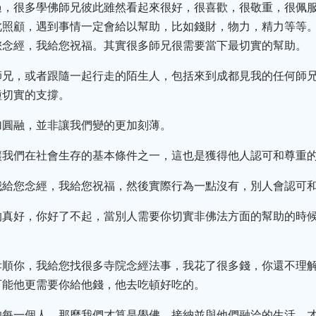
過，很多學佛師兄彼此雖然看起來很好，很喜歡，很敬重，很佩
此照顧，遇到事情一定會給以幫助，比如錢財，物力，精力等等
您念經，我給您祝福。其實很多師兄很需要當下最切實的幫助。
師兄，或者跟隨一起行走的陌生人，包括來到成都見我的任何師
種切實的支撐。
加圓融，並非讓我們變的更加刻薄。
讓我們在社會生存的基本條件之一，這也是獲得他人認可和尊重
我給您念經，我給您祝福，然後實際行為一點沒有，別人會認可和
的真好，你好了不起，當別人需要你切實非佛法方面的幫助的時
孝順你，我給您找很多寺院念經法事，我花了很多錢，你還不理
可能他更需要你給他錢，他去吃頓好吃的。
的每一個人，那麼我們才算是學佛。接納並與他們融洽的生活，