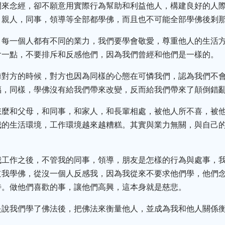
間來念經，卻不願意用實際行為幫助和利益他人，構建良好的人
，親人，同事，領導等全部都學佛，而且也不可能全部學佛後剎
，每一個人都有不同的業力，我們要學會敬愛，尊重他人的生活
會一點，不要排斥和反感他們，因為我們曾經和他們是一樣的。
憐對方的時候，對方也因為同樣的心態在可憐我們，認為我們不
福，同樣，學佛沒有給我們帶來改變，反而給我們帶來了顛倒錯
怎麼和父母，和同事，和家人，和長輩相處，被他人所不喜，被
我的生活環境，工作環境越來越糟糕。其實與業力無關，與自己
。
我工作之後，不管我的同事，領導，朋友是怎樣的行為與處事，
道我學佛，從沒一個人反感我，因為我從來不要求他們學，他們
待。做他們喜歡的事，讓他們高興，這本身就是慈悲。
是說我們學了佛法後，把佛法來衡量他人，並成為我和他人關係