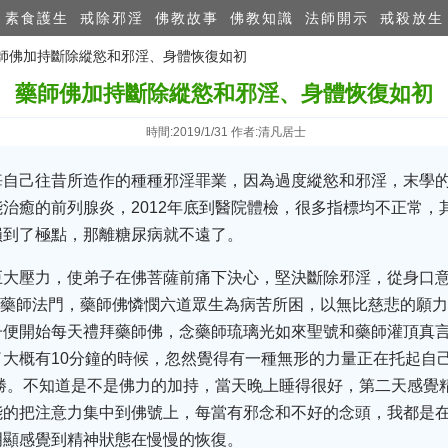
素食護生
戒除邪淫
佛教故事
佛教知識
法師開示
戒殺放生
藥師佛加持斷除縱慾和邪淫、身體恢復如初
藥師佛加持斷除縱慾和邪淫、身體恢復如初
時間:2019/1/31 作者:清凡居士
悔自己往昔所造作的種種邪淫罪業，因為過度縱慾和邪淫，末學
治癒的前列腺炎，2012年底到醫院體檢，很多指標均不正常，
損到了極點，那離糖尿病就不遠了。
巨大壓力，使弟子在佛菩薩前痛下決心，堅決斷除邪淫，從身口
到了藥師法門，藥師佛憐憫六道眾生為病苦所困，以無比慈悲的願
子便開始每天禮拜藥師佛，念藥師琉璃光如來聖號和藥師灌頂真
大概有10分鐘的時候，忽然覺得有一種無形的力量正在托起自
勝。不知道是不是佛力的加持，當天晚上睡得很好，第二天感覺
能的把注意力集中到佛號上，每當有邪念和不好的念頭，我都是
明顯感覺到精神狀態在慢慢的恢復。