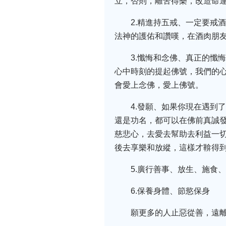
立，否則，離苦得樂，改造命
2.精進持五戒、一定要戒
法神的護佑和讚嘆，在酒肉朋友
3.懺悔和念佛、真正的懺
心中時刻的提起佛號，我們的
會愛上念佛，愛上佛號。
4.發願、如果你現在遇到
還是功名，都可以在佛前真誠發
慈悲心，去愛去幫助去利益一
後去享樂和放縱，這樣才鞥得
5.廣行善事、放生、施食
6.保養身體、節慾保身
願更多的人止惡從善，遠離