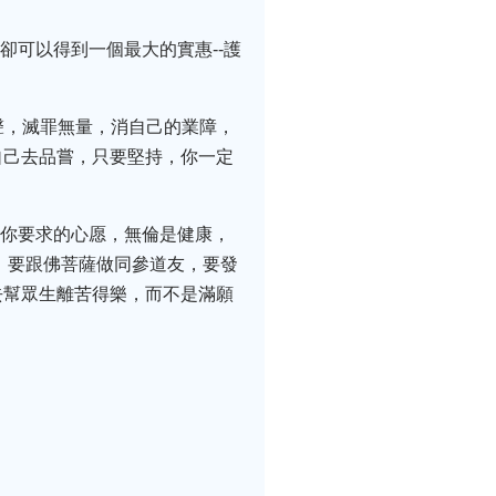
卻可以得到一個最大的實惠--護
聲，滅罪無量，消自己的業障，
自己去品嘗，只要堅持，你一定
薩你要求的心愿，無倫是健康，
，要跟佛菩薩做同參道友，要發
去幫眾生離苦得樂，而不是滿願