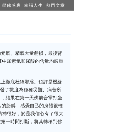
學佛感應
幸福人生
熱門文章
的元氣、精氣大量虧損，最後腎
其中尿素氮和尿酸的含量均嚴重
意上徹底杜絕邪淫。也許是機緣
力發了救度為種種災難、病苦所
言，結果在第一天佛前合掌打坐
己的胳膊，感覺自己的身體很輕
精神很好，於是我信心有了很大
在第一時間打斷，將其轉移到佛