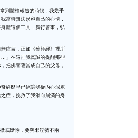
。拿到體檢報告的時候，我幾乎
。我當時無法形容自己的心情，
好身體這個工具，廣行善事，弘
句無虛言，正如《藥師經》裡所
……」在這裡我真誠的提醒那些
佛，把佛菩薩當成自己的父母，
神奇經歷早已經讓我從內心深處
治之症，挽救了我滑向崩潰的身
處徹底斷除，要與邪淫勢不兩