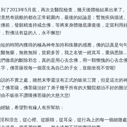
到了2013年5月底，再次去醫院檢查，幾天後體檢結果出來了
標竟然奇蹟般的都在正常範圍內，最後的結論是：暫無疾病描述
在佛前，發願精進持戒念佛，等將來身體徹底康復後，定當利用
，對佛法有益的人，永不懈怠!
極短的時間內獲得的極為神奇加持和殊勝的感應，佛的話真是句
無醫無藥，無救無歸，貧窮多苦，我之名號一經其耳，重病悉除
我們徹底的斷除邪念，真的是用心去念佛，用一顆慚愧的心去念
字，佛菩薩視每一個眾生為自己的子女，豈能坐視不管呢!
句話的不實之處，雖然末學還沒有正式的皈依三寶，但是這次的
止了佛菩薩，佛菩薩治好了弟子幾乎所有的大醫院都治不好的難
由不皈依不讚嘆佛菩薩的大慈大悲!
的經驗，希望對有緣人有所幫助：
邪淫和淫念，從心裡、從眼睛，從耳朵，從行為上的每一個細微