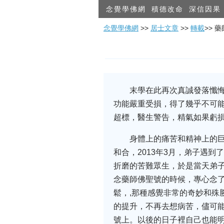
念覺學佛網
積德改命
深信因果
念覺學佛網
>>
居士文章
>>
轉載
>> 
末學在此再次真誠發落懺
功能嚴重受損，得了幾乎不可能
超標，醫生警告，精氣如果虧
身體上的痛苦和精神上的
和合，2013年3月，弟子遇
折磨的苦難眾生，於是當天弟
念藥師佛聖號的時候，專心念了
鬆，,那種感覺非常的奇妙和殊
的提升，不再去想病苦，儘可
號上。以後的日子裡自己也能