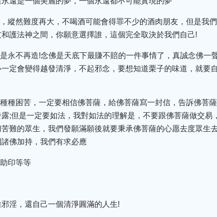
運永遠是一個美麗的夢，一個永遠都不可能實現的夢
酒，縱然難度再大，不喝酒可能會得罪不少的酒肉朋友，但是我們
和護法神之間，你願意選擇誰，這個完全取決於我們自己!
悔是永不再造!念佛是天底下最賺不賠的一件事情了，真誠念佛一
心一定會變得越發清淨，不起邪念，要想知道栗子的味道，就要
了種種困苦，一定要相信佛菩薩，給佛菩薩寫一封信，告訴佛菩
露;但是一定要如法，我對如法的理解是，不要跟佛菩薩做交易
切苦難的眾生，我們發願滿願後就要秉承佛菩薩的心愿去度眾生
到諸佛加持，我們有求必應
、助印等等
邪淫，還自己一個清淨圓滿的人生!