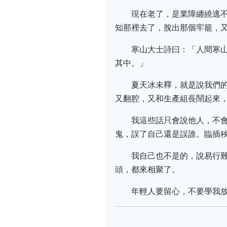
現在老了，是業障纏繞逃
知那裡去了，脫出那個牢籠，
寒山大士詩曰：「人間寒
其中。」
夏天冰未釋，就是說我們
又翻腔，又和生產組長鬧起來
我這些話只會說他人，不
鬼，誤了自己還是誤誰。臨插
我自己也不是的，說易行
頭，都來相聚了。
年輕人要留心，不要學我