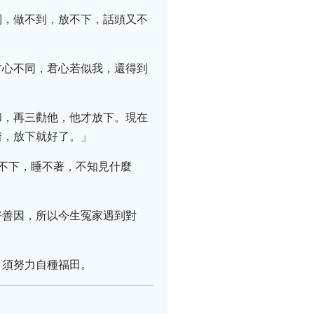
到，做不到，放不下，話頭又不
君心不同，君心若似我，還得到
和，再三勸他，他才放下。現在
醫，放下就好了。」
不下，睡不著，不知見什麼
好善因，所以今生冤家遇到對
，須努力自種福田。