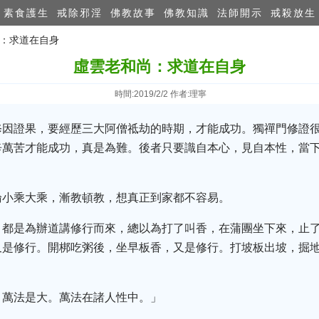
素食護生
戒除邪淫
佛教故事
佛教知識
法師開示
戒殺放生
尚：求道在自身
虛雲老和尚：求道在自身
時間:2019/2/2 作者:理寧
修因證果，要經歷三大阿僧祗劫的時期，才能成功。獨禪門修證
辛萬苦才能成功，真是為難。後者只要識自本心，見自本性，當
論小乘大乘，漸教頓教，想真正到家都不容易。
，都是為辦道講修行而來，總以為打了叫香，在蒲團坐下來，止
又是修行。開梆吃粥後，坐早板香，又是修行。打坡板出坡，掘
，萬法是大。萬法在諸人性中。」