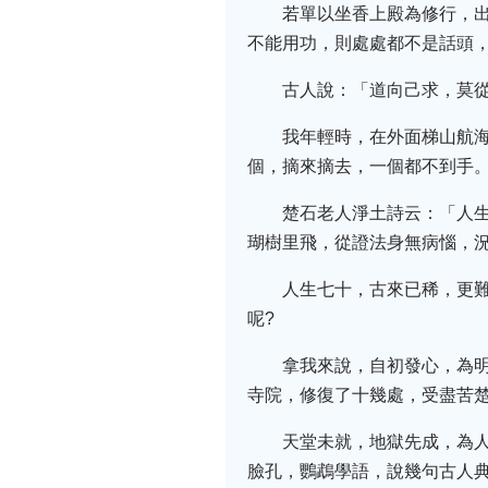
若單以坐香上殿為修行，出
不能用功，則處處都不是話頭
古人說：「道向己求，莫
我年輕時，在外面梯山航
個，摘來摘去，一個都不到手
楚石老人淨土詩云：「人
瑚樹里飛，從證法身無病惱，
人生七十，古來已稀，更
呢?
拿我來說，自初發心，為
寺院，修復了十幾處，受盡苦
天堂未就，地獄先成，為
臉孔，鸚鵡學語，說幾句古人