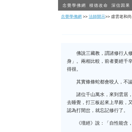
念覺學佛網
積德改命
深信因果
念覺學佛網
>>
法師開示
>> 虛雲老和
佛說三藏教，謂諸修行人
身」。兩相比較，前者要經千
得很。
其實條條蛇都會咬人，不
諸位千山萬水，來到雲居
去睡覺，打三板起來上早殿，
認為打閒岔，就忘記修行了。
《壇經》說：「自性能含