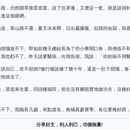
不脫，仍然開單接眾造業。說了住茅蓬，又攪這一套。就是說得
又進這個羅網。
山道，寒山路不通，夏天冰未釋，日出霧朦朧。似我何由屆，與
的煩惱放不下。即如前幾天總組長為了些小事鬧口角，與僧值不
，我也勸不了。昨天說要醫病，向我告假。我說：「你的病不用
會說自己，豈不顛倒?修行雖說修了幾十年，還是一肚子煩惱，食
秧他就去了。
難，莫造來生業，回頭種福田，前生沒有腳踏實地做功夫，沒種
放不下。我痴長几歲，有點虛名，無補真參實學。各位要種好因
分享好文，利人利己，功德無量!