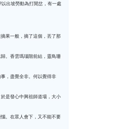
?以出坡勞動為打閒岔，有一處
猴摘果一般，摘了這個，丟了那
思歸。香雲瑪瑙階前結，靈鳥珊
的事，盡覺全非。何以覺得非
，於是發心中興祖師道場，大小
煩惱。在眾人會下，又不能不要