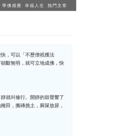
學佛感應
幸福人生
熱門文章
很快，可以「不歷僧祇獲法
下頓斷無明，就可立地成佛，快
了靜就叫修行。開靜的鼓聲響了
地種田，搬磚挑土，屙屎放尿，