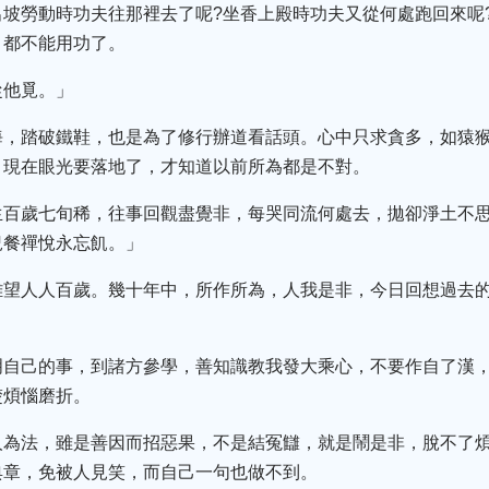
坡勞動時功夫往那裡去了呢?坐香上殿時功夫又從何處跑回來呢
，都不能用功了。
從他覓。」
海，踏破鐵鞋，也是為了修行辦道看話頭。心中只求貪多，如猿
。現在眼光要落地了，才知道以前所為都是不對。
生百歲七旬稀，往事回觀盡覺非，每哭同流何處去，拋卻淨土不
況餐禪悅永忘飢。」
難望人人百歲。幾十年中，所作所為，人我是非，今日回想過去
明自己的事，到諸方參學，善知識教我發大乘心，不要作自了漢
楚煩惱磨折。
人為法，雖是善因而招惡果，不是結冤讎，就是鬧是非，脫不了
典章，免被人見笑，而自己一句也做不到。