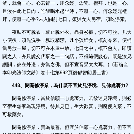
號，就會一心。心若肯一，即念經、念咒、禮拜，也是一心。
且汝在此七日內，吃飯喝水起坐時，不礙一心。何念經咒禮
拜，便礙一心乎?未入關前七日，須與女人另宿。須吃淨素。
夜臥不可脫衣，或止脫外衣。靠身衫褲，切不可脫。凡大
小便後，須先洗手，務取精潔。凡小孩婦女，概勿令來。便桶
當另放一屋，切不可在本屋中放。七日之中，概不會人。即護
關之人，亦只說交代事之一二句話，不得隨便談心。既是汝兄
護關，彼在外邊，亦當念佛。但不宜音聲太大耳。(《新編全
本印光法師文鈔》卷十七第992頁復郁智朗居士書)
448、閉關修淨業，為什麼不宜於見淨境、見佛處著力?
閉關修淨業，當於信願一心處著力。若欲速見淨境，則必
至宿生怨家為現淨境。待其見已，生大歡喜，則魔便入竅，不
可救藥矣。
閉關修淨業，實為最善。但宜於信願一心處著力，但不宜