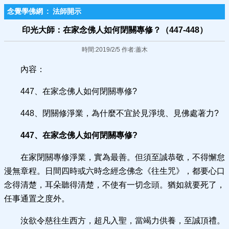
念覺學佛網
:
法師開示
印光大師：在家念佛人如何閉關專修？（447-448）
時間:2019/2/5 作者:藎木
內容：
447、在家念佛人如何閉關專修?
448、閉關修淨業，為什麼不宜於見淨境、見佛處著力?
447、在家念佛人如何閉關專修?
在家閉關專修淨業，實為最善。但須至誠恭敬，不得懈怠
漫無章程。日間四時或六時念經念佛念《往生咒》，都要心口
念得清楚，耳朵聽得清楚，不使有一切念頭。猶如就要死了，
任事通置之度外。
汝欲令慈往生西方，超凡入聖，當竭力供養，至誠頂禮。