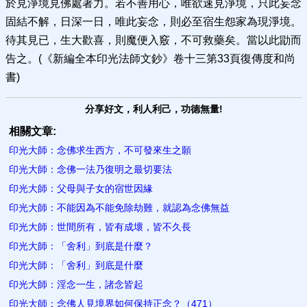
於見淨境見佛處著力。若不善用心，唯欲速見淨境，只此妄念
固結不解，日深一日，唯此妄念，則必至宿生怨家為現淨境。
待其見已，生大歡喜，則魔便入竅，不可救藥矣。當以此勖而
告之。(《新編全本印光法師文鈔》卷十三第33頁復傳度和尚
書)
分享好文，利人利己，功德無量!
相關文章:
印光大師：念佛求生西方，不可發來生之願
印光大師：念佛一法乃復明之最切要法
印光大師：父母與子女的宿世因緣
印光大師：不能因為不能免除劫難，就認為念佛無益
印光大師：世間所有，皆有成壞，皆不久長
印光大師：「舍利」到底是什麼？
印光大師：「舍利」到底是什麼
印光大師：淫念一生，諸念皆起
印光大師：念佛人見境界如何保持正念？（471）