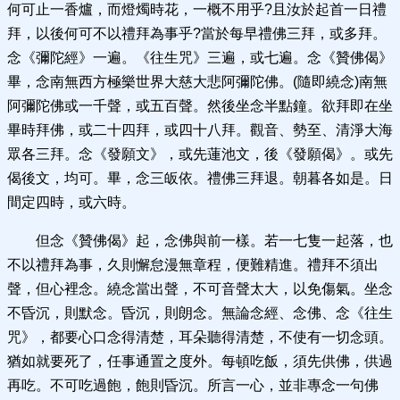
何可止一香爐，而燈燭時花，一概不用乎?且汝於起首一日禮
拜，以後何可不以禮拜為事乎?當於每早禮佛三拜，或多拜。
念《彌陀經》一遍。《往生咒》三遍，或七遍。念《贊佛偈》
畢，念南無西方極樂世界大慈大悲阿彌陀佛。(隨即繞念)南無
阿彌陀佛或一千聲，或五百聲。然後坐念半點鐘。欲拜即在坐
畢時拜佛，或二十四拜，或四十八拜。觀音、勢至、清淨大海
眾各三拜。念《發願文》，或先蓮池文，後《發願偈》。或先
偈後文，均可。畢，念三皈依。禮佛三拜退。朝暮各如是。日
間定四時，或六時。
但念《贊佛偈》起，念佛與前一樣。若一七隻一起落，也
不以禮拜為事，久則懈怠漫無章程，便難精進。禮拜不須出
聲，但心裡念。繞念當出聲，不可音聲太大，以免傷氣。坐念
不昏沉，則默念。昏沉，則朗念。無論念經、念佛、念《往生
咒》，都要心口念得清楚，耳朵聽得清楚，不使有一切念頭。
猶如就要死了，任事通置之度外。每頓吃飯，須先供佛，供過
再吃。不可吃過飽，飽則昏沉。所言一心，並非專念一句佛