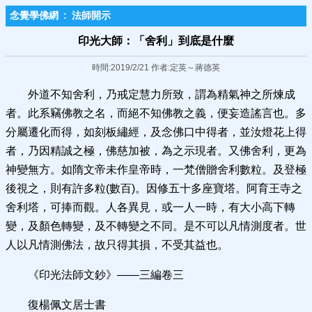
念覺學佛網
:
法師開示
印光大師：「舍利」到底是什麼
時間:2019/2/21 作者:定英～蔣德英
外道不知舍利，乃戒定慧力所致，謂為精氣神之所煉成
者。此系竊佛教之名，而絕不知佛教之義，便妄造謠言也。多
分屬遷化而得，如刻板繡經，及念佛口中得者，並汝燈花上得
者，乃因精誠之極，佛慈加被，為之示現者。又佛舍利，更為
神變無方。如隋文帝未作皇帝時，一梵僧贈舍利數粒。及登極
後視之，則有許多粒(數百)。因修五十多座寶塔。阿育王寺之
舍利塔，可捧而觀。人各異見，或一人一時，有大小高下轉
變，及顏色轉變，及不轉變之不同。是不可以凡情測度者。世
人以凡情測佛法，故只得其損，不受其益也。
《印光法師文鈔》——三編卷三
復楊佩文居士書