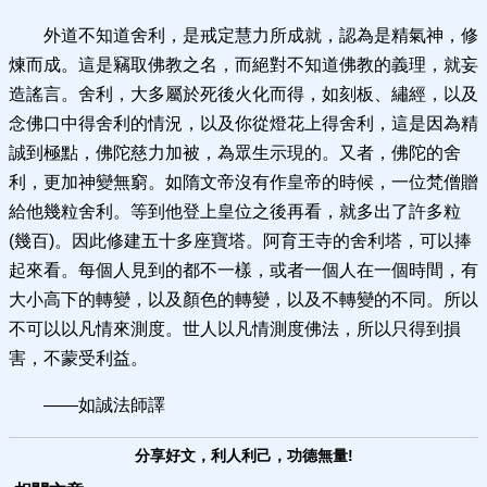
外道不知道舍利，是戒定慧力所成就，認為是精氣神，修
煉而成。這是竊取佛教之名，而絕對不知道佛教的義理，就妄
造謠言。舍利，大多屬於死後火化而得，如刻板、繡經，以及
念佛口中得舍利的情況，以及你從燈花上得舍利，這是因為精
誠到極點，佛陀慈力加被，為眾生示現的。又者，佛陀的舍
利，更加神變無窮。如隋文帝沒有作皇帝的時候，一位梵僧贈
給他幾粒舍利。等到他登上皇位之後再看，就多出了許多粒
(幾百)。因此修建五十多座寶塔。阿育王寺的舍利塔，可以捧
起來看。每個人見到的都不一樣，或者一個人在一個時間，有
大小高下的轉變，以及顏色的轉變，以及不轉變的不同。所以
不可以以凡情來測度。世人以凡情測度佛法，所以只得到損
害，不蒙受利益。
——如誠法師譯
分享好文，利人利己，功德無量!