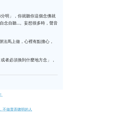
佛分明」，你就聽你這個念佛就
念自聽...。妄想很多時，聲音
辦法馬上做，心裡有點擔心，
，或者必須換到什麼地方念」，
！
，不做賣弄聰明的人