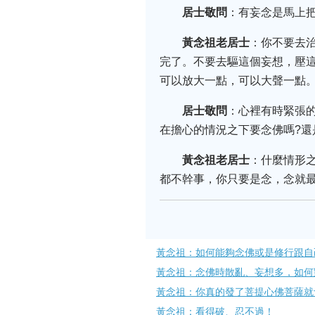
居士敬問
：有妄念是馬上
黃念祖老居士
：你不要去
完了。不要去驅這個妄想，壓這
可以放大一點，可以大聲一點
居士敬問
：心裡有時緊張
在擔心的情況之下要念佛嗎?還是.
黃念祖老居士
：什麼情形
都不幹事，你只要是念，念就
黃念祖：如何能夠念佛或是修行跟自
黃念祖：念佛時散亂、妄想多，如何
黃念祖：你真的發了菩提心佛菩薩就
黃念祖：看得破、忍不過！