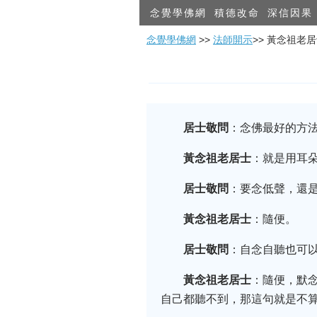
念覺學佛網
積德改命
深信因果
念覺學佛網
>>
法師開示
>> 黃念祖
居士敬問
：念佛最好的方法
黃念祖老居士
：就是用耳
居士敬問
：要念低聲，還是
黃念祖老居士
：隨便。
居士敬問
：自念自聽也可以
黃念祖老居士
：隨便，默
自己都聽不到，那這句就是不