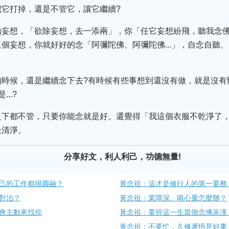
把它打掉，還是不管它，讓它繼續?
治妄想，「欲除妄想，去一添兩」，你「任它妄想紛飛，聽我念
個妄想，你就好好的念「阿彌陀佛、阿彌陀佛...」，自念自聽、自
。
的時候，還是繼續念下去?有時候有些事想到還沒有做，就是沒有
..?
之下都不管，只要你能念就是好。還覺得「我這個衣服不乾淨了
最清淨。
分享好文，利人利己，功德無量!
己的工作都很圓融？
黃念祖：這才是修行人的第一要務
對治？
黃念祖：業障深、嗔心重怎麼辦？
會主動來找你
黃念祖：要拚這一生當個念佛呆漢
黃念祖：不要忙，久修遲悟是好事