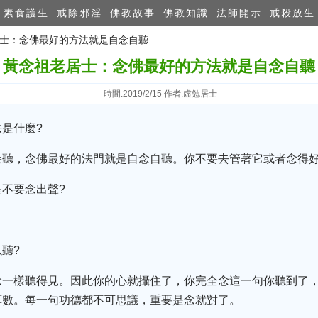
素食護生
戒除邪淫
佛教故事
佛教知識
法師開示
戒殺放生
老居士：念佛最好的方法就是自念自聽
黃念祖老居士：念佛最好的方法就是自念自聽
時間:2019/2/15 作者:虛勉居士
是什麼?
朵聽，念佛最好的法門就是自念自聽。你不要去管著它或者念得好
不要念出聲?
聽?
念一樣聽得見。因此你的心就攝住了，你完全念這一句你聽到了
算數。每一句功德都不可思議，重要是念就對了。