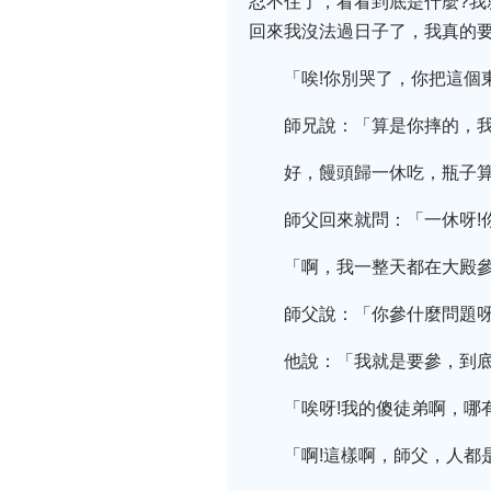
忍不住了，看看到底是什麼?
回來我沒法過日子了，我真的
「唉!你別哭了，你把這個
師兄說：「算是你摔的，
好，饅頭歸一休吃，瓶子
師父回來就問：「一休呀!
「啊，我一整天都在大殿
師父說：「你參什麼問題呀
他說：「我就是要參，到底
「唉呀!我的傻徒弟啊，哪
「啊!這樣啊，師父，人都