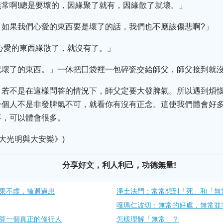
常啊!總是要壞的，因緣聚了就有，因緣散了就壞。」
，如果我們心愛的東西要是壞了的話，我們也不應該傷悲啊?」
心愛的東西緣散了，就沒有了。」
就壞了的東西。」一休把囗袋裡一包碎瓷交給師父，師父接到就
。若不是在這樣問答的情況下，師父定要大發脾氣。所以遇到煩
一個人不是非發脾氣不可，就看你有沒有正念。這使我們體會好
事，可以體會很多。
大光明與大安樂》)
分享好文，利人利己，功德無量!
果不虛，輪迴過患
淨土法門：常常想到「死」和「無
嘎瑪仁波切：無常的好處，無常並
算一個真正的修行人
怎樣理解「無常」？