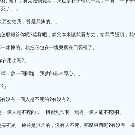
我就打開了，看見是個瓷器，我也拿在手裡玩一玩，一看，一下子
要死了。」
東西交給我，算是我摔的。」
我怎麼報答你呢?這樣吧，師父本來讓我看方丈，給我帶饅頭，我
算一休摔的。就把它包在一塊兒擱在囗袋裡了。
你在用功嗎?」
參禪，參一個問題，我參的非常專心。」
?」
有沒有一個人是不死的?有沒有?」
有一個人是不死的，一切都無常啊，焉有一個人能不死哪!」
是要死的，通通是無常的，沒有人不死。那麼東西呢?有沒有一樣