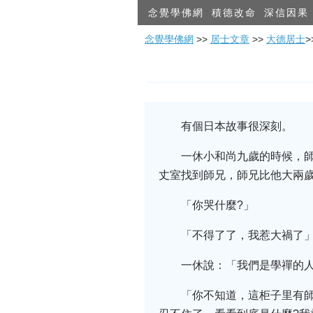
念覺學佛網
積德改命
深信因果
念覺學佛網
>>
居士文章
>>
大德居士
有個日本故事很深刻。
一休小和尚九歲的時候，
丈室找到師兄，師兄比他大兩
「你哭什麼?」
「不得了了，我惹大禍了
一休說：「我們是學禪的人
「你不知道，這柜子里有