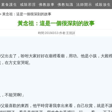
素食護生
戒除邪淫
佛教故事
佛教知識
法師開示
戒殺放生
>> 黃念祖：這是一個很深刻的故事
黃念祖：這是一個很深刻的故事
時間:2019/2/13 作者:王習訓
師父出去了，吩咐大家好好在廟裡看廟，用功。他是小孩，大殿
歲，在方丈室哭呢。
」
，不能哭啊!」
師父最喜歡的東西，他平時背著我拿出來看，自己欣賞，就是不