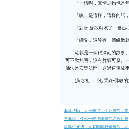
「一樣啊，無情之物也是無
「噢，是這樣，這樣的話
「對呀!緣散就壞了，自己
「師父，這兒有一個緣散
這就是一個很深刻的故事
可不動無明，沒有脾氣可發。
佛法是安樂法門，通過這個故
(黃念祖：《心聲錄·佛教的
海濤法師：人身難得，生死無常，業
方海權：任你千般快樂無常終會到​來
嘎瑪仁波切：只有時時觀修無常，才