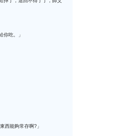
給摔了，這回不得了了，師父
給你吃。」
東西能夠常存啊?」