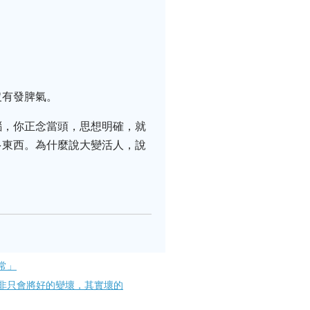
沒有發脾氣。
惱，你正念當頭，思想明確，就
多東西。為什麼說大變活人，說
常」
非只會將好的變壞，其實壞的