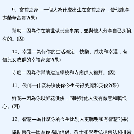
9、富裕之家—一個人為什麼出生在富裕之家，使他龍享
盡榮華富貴?(果)
幫助—因為你在前世做慈善事業，並與他人分享自己所擁
有的。(因)
10、幸運—為何你的生活穩定、快樂、成功和幸運，有
個兒女成群的幸福家庭?(果)
寺廟—因為你幫助建造學校和寺廟供人禮拜。(因)
11、俊俏—什麼秘訣使你今生長得美麗和英俊?(果)
鮮花—因為你以鮮花供佛，同時對他人沒有敵意和嗔恨
心。(因)
12、智慧—為什麼你的今生比別人更聰明和有智慧?(果)
協助佛教—因為你協助僧侶、教士和學者弘揚佛法和推廣