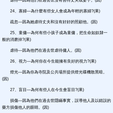
虐待—因為他們在過去世沒有善待丈夫或妻子。(因)
24、寡婦—為什麼有些女人會成為年輕的寡婦?(果)
疏忽—因為她虐待丈夫和沒有好好的照顧他。(因)
25、童傭—為何有些小孩子成為童傭，把生命如奴隸一
般的消磨掉?(果)
虐待—因為他們在過去世虐待傭人。(因)
26、視力—為何你在今生能擁有良好的視力?(果)
燈光—因為你為寺院及公共場所提供燈光碟機散黑暗。
(因)
27、盲目—為何有些人在今生會盲目?(果)
損傷—因為他們在過去世隱瞞事實，誤導他人及以錯誤的
藥方損傷他人的眼睛。(因)