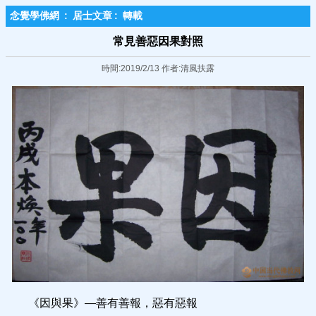
念覺學佛網
:
居士文章
:
轉載
常見善惡因果對照
時間:2019/2/13 作者:清風扶露
《因與果》—善有善報，惡有惡報