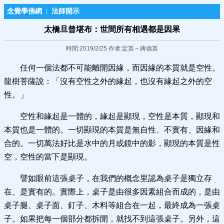
念覺學佛網
:
法師開示
太橋旦曾堪布：世間所有相遇都​是因果
時間:2019/2/25 作者:定英～蔣德英
任何一個法都不可能離開因緣，而因緣的本質就是空性。
龍樹菩薩說：「沒有空性之外的緣起，也沒有緣起之外的空
性。」
空性和緣起是一體的，緣起是顯現，空性是本質，顯現和
本質也是一體的。一切顯現的本質是無自性、不實有、因緣和
合的。一切萬法好比是水中的月或鏡中的影，顯現的本質是性
空，空性的當下是顯現。
譬如眼前這張桌子，在我們的概念里認為桌子是獨立存
在、是實有的。實際上，桌子是由很多因素組合而成的，是由
桌子腿、桌子面、釘子、木料等組合在一起，最終成為一張桌
子。如果把每一個部分都拆開，就找不到這張桌子。另外，這