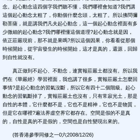
念。起心動念這四個字我們聽不懂，我們哪裡會知道?我們講
這個起心動念太粗了，你動個什麼念頭，太粗了。所以佛問彌
勒菩薩，就是講我們凡夫起心動念，這一個起心動念裡面有多
少微細的起心動念?我們哪裡懂這個道理?起心動念就是因，
依正莊嚴現前，那不就是果嗎?所以這個因果，你看看從那個
時候開始，從宇宙發生的時候開始，這才是真的，還源，回歸
到自性就沒有。
真正做到不起心、不動念，連實報莊嚴土都沒有。所以我
們在《華嚴經》學習裡面，我也講了很多，實報莊嚴土怎麼回
事情?是起心動念的習氣沒斷，所以它有四十二個階級。起心
動念的習氣斷掉了，實報莊嚴土也沒有，只有常寂光土，那是
自性的本體，它什麼都不是，它也不是精神，它也不是物質，
但是它在哪裡?遍法界虛空界它都存在。空間是假的不是真
的，自性是真的不是假的，空間也是自性變現出來的。
(答香港參學同修之一0六2008/12/26)