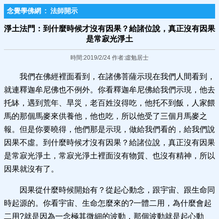
念覺學佛網
:
法師開示
淨土法門：到什麼時候才沒有因果？給諸位說，真正沒有因果
是常寂光淨土
時間:2019/2/24 作者:虛勉居士
我們在佛經裡面看到，在諸佛菩薩示現在我們人間看到，
就連釋迦牟尼佛也不例外。你看釋迦牟尼佛給我們示現，他去
托缽，遇到荒年、旱災，老百姓沒得吃，他托不到飯，人家餵
馬的那個馬麥來供養他，他也吃，所以他受了三個月馬麥之
報。但是你要曉得，他們那是示現，做給我們看的，給我們說
因果不虛。到什麼時候才沒有因果？給諸位說，真正沒有因果
是常寂光淨土，常寂光淨土裡面沒有物質、也沒有精神，所以
因果就沒有了。
因果從什麼時候開始有？從起心動念，跟宇宙、跟生命同
時起源的。你看宇宙、生命怎麼來的?一體二用，為什麼會起
二用?就是因為一念極其微細的波動，那個波動就是起心動