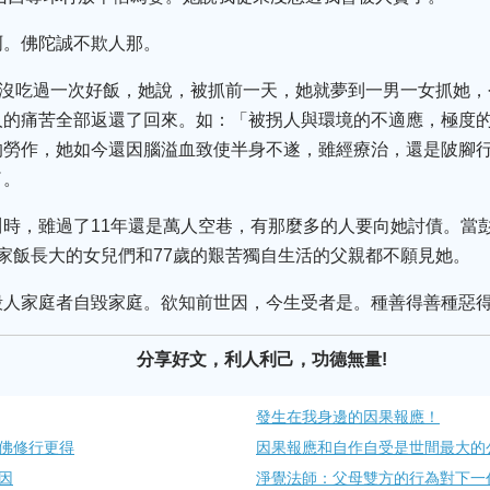
啊。佛陀誠不欺人那。
，沒吃過一次好飯，她說，被抓前一天，她就夢到一男一女抓她，
人的痛苦全部返還了回來。如：「被拐人與環境的不適應，極度
的勞作，她如今還因腦溢血致使半身不遂，雖經療治，還是陂腳
了。
時，雖過了11年還是萬人空巷，有那麼多的人要向她討債。當
家飯長大的女兒們和77歲的艱苦獨自生活的父親都不願見她。
毀人家庭者自毀家庭。欲知前世因，今生受者是。種善得善種惡
分享好文，利人利己，功德無量!
發生在我身邊的因果報應！
念佛修行更得
因果報應和自作自受是世間最大的
因
淨覺法師：父母雙方的行為對下一