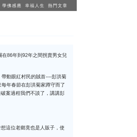
學佛感應
幸福人生
熱門文章
在86年到92年之間拐賣男女兒
動眼紅村民的賊首----彭洪菊
來每年春節在彭洪菊家蹲守而了
難破案過程我們不談了，講講彭
曾想這位老鄉竟也是人販子，使