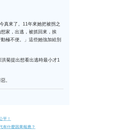
今真來了。11年來她把被拐之
的想家，出逃，被抓回來，挨
行動極不便。」這些她強加給別
彭洪菊提出想看出逃時最小才1
得惡。
公平！
代有什麼因果報應？