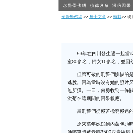
念覺學佛網
積德改命
深信因果
念覺學佛網
>>
居士文章
>>
轉載
>> 
93年在四川發生過一起當
童80多名，婦女10多名，並因
但讓可敬的刑警們懊惱的是
逃脫。因為當時沒有她的照片又
無所獲。一日，何勇收到一條
洪菊在這期間的因果報應。
當刑警們從極苦極窮極遠
原來當年她逃到內蒙包頭
她轉車時被老鄉3500塊賣給