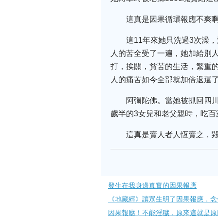
這真是因果循環報應不爽
這11年來她只洗過3次澡
人的苦全受了一遍，她加給別
打，挨關，貧苦的生活，繁重
人的痛苦如今全部就加倍返還
阿彌陀佛。當她被抓回四川
歲半的3女兒和老父親時，吃百
這真是賣人者人恆賣之，
發生在我身邊真實的因果報應
《地藏經》讓眾生明了因果報應​，
因果報應！不能淫穢，原來這就是原