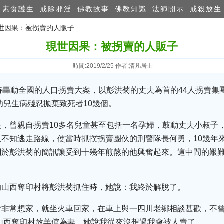
素食護生
戒除邪淫
佛教故事
佛教知識
法師開示
戒殺放生
現世因果：被拐賣的人販子
現世因果：被拐賣的人販子
時間:2019/2/25 作者:清凡居士
時轟動全國的人口拐賣大案，以彭洪菊的丈夫為首的44人拐賣集團
幼兒生病殘忍拋棄致死者10幾個。
，曾親自拐賣10多名兒童甚至包括一名孕婦，鼓動丈夫小叔子，帶
不知逃走路線，使當時抓撲拐賣團伙的刑警隊長何勇，10幾年
關於彭洪菊的簡訊讓受到十幾年煎熬的他興奮起來。這中間的艱
的山西奪印村將彭洪菊抓住時，她說：我終於解脫了。
時非常想家，就坐火車回家，在車上與一四川老鄉相談甚歡，不
這山西奪印村放羊倌為妻。她說我從來沒想過我會被人賣了。