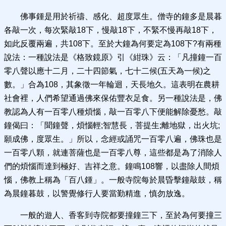
佛事鍾是用於祈禱、感化、超度眾生。僧寺的鐘多是晨暮
各敲一次，每次緊敲18下，慢敲18下，不緊不慢再敲18下，
如此反覆兩遍，共108下。至於大鐘為何要定為108下?有兩種
說法：一種說法是《格致鏡原》引《紺珠》云：「凡撞鐘一百
零八聲以應十二月，二十四節氣，七十二候(五天為一候)之
數。」合為108，其象徵一年輪迴，天長地久。這表明在農耕
社會裡，人們希望通過佛來保佑豐衣足食。另一種說法是，佛
教認為人有一百零八種煩惱，敲一百零八下便能解除憂愁。敲
鐘偈曰：「聞鐘聲，煩惱輕;智慧長，菩提生;離地獄，出火坑;
願成佛，度眾生。」所以，念經或誦咒一百零八遍，佛珠也是
一百零八顆，就連菩薩也是一百零八尊，這些都是為了消除人
們的煩惱而達到極好、吉祥之意。鐘鳴108響，以盡除人間煩
惱，佛教上稱為「百八鍾」。一般寺院每於晨昏擊鐘敲鼓，稱
為晨鐘暮鼓，以警覺修行人要當勤精進，慎勿放逸。
一般的遊人、香客到寺院都要撞鐘三下，至於為何要撞三