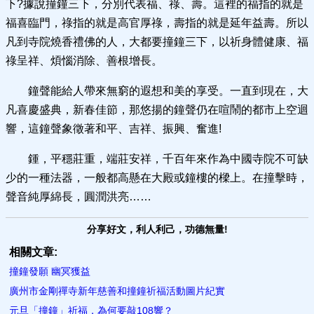
下?據說撞鐘三下，分別代表福、祿、壽。這裡的福指的就是
福喜臨門，祿指的就是高官厚祿，壽指的就是延年益壽。所以
凡到寺院燒香禮佛的人，大都要撞鐘三下，以祈身體健康、福
祿呈祥、煩惱消除、善根增長。
鐘聲能給人帶來無窮的遐想和美的享受。一直到現在，大
凡喜慶盛典，新春佳節，那悠揚的鐘聲仍在喧鬧的都市上空迴
響，這鐘聲象徵著和平、吉祥、振興、奮進!
鍾，平穩莊重，端莊安祥，千百年來作為中國寺院不可缺
少的一種法器，一般都高懸在大殿或鐘樓的樑上。在撞擊時，
聲音純厚綿長，圓潤洪亮……
分享好文，利人利己，功德無量!
相關文章:
撞鐘發願 幽冥獲益
廣州市金剛禪寺新年慈善和撞鐘祈福活動圖片紀實
元旦「撞鐘」祈福，為何要敲108響？