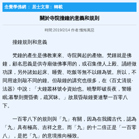
念覺學佛網
:
居士文章
:
轉載
關於寺院撞鐘的意義和規則
時間:2019/2/14 作者:懺悔萬惡
撞鐘規則和意義
梵鐘的產生是佛教東來、寺院興起的產物。梵鍾就是佛
鐘，顧名思義是供寺廟做佛事用的，或召集僧人上殿、誦經做
功課，另外諸如起床、睡覺、吃飯等無不以鍾為號。所以，不
同用途則敲不同的鐘。但敲鐘的講究也很多，在《百丈清規·
法器》中說：「大鐘叢林號令資始也。曉擊即破長夜，警睡
眠;暮擊則覺昏衢，疏冥昧。」故晨昏敲鐘要連擊一百零八
下。
一百零八下的規則與「九」有關，因為在我國古代，認為
「九」具有極高、吉祥之意。而「九」的十二倍正是「一百零
八」，是把「九」的意境推向極致。