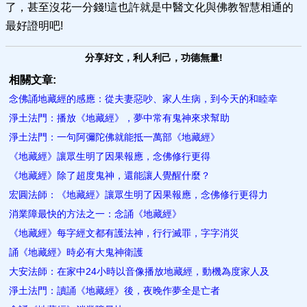
了，甚至沒花一分錢!這也許就是中醫文化與佛教智慧相通的
最好證明吧!
分享好文，利人利己，功德無量!
相關文章:
念佛誦地藏經的感應：從夫妻惡吵、家人生病，到今天的和睦幸
淨土法門：播放《地藏經》，夢中常有鬼神來求幫助
淨土法門：一句阿彌陀佛就能抵一萬部《地藏經》
《地藏經》讓眾生明了因果報應​，念佛修行更得
《地藏經》除了超度鬼神，還能讓人覺醒什麼？
宏圓法師：《地藏經》讓眾生明了因果報應，念佛修行更得力
消業障最快的方法之一：念誦《地藏經》
《地藏經》每字經文都有護法神，行行滅罪，字字消災
誦《地藏經》時必有大鬼神衛護
大安法師：在家中24小時以音像播放地藏經，動機為度家人及
淨土法門：讀誦《地藏經》後，夜晚作夢全是亡者