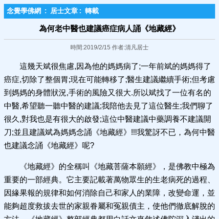
念覺學佛網
:
居士文章
:
轉載
為何老中醫也建議癌症病人誦《地藏經》
時間:2019/2/15 作者:清凡居士
這幾天斌很焦慮,因為他的媽媽病了;一年前斌的媽媽得了
癌症,切除了整個胃;現在可能轉移了;醫生建議繼續手術;但考慮
到媽媽的身體狀況,手術的風險又很大.所以斌找了一位有名的
中醫,希望聽一聽中醫的建議;我陪他去見了這位醫生;我們聊了
很久,對我也是有很大的啟發;這位中醫建議中藥調養不建議開
刀;並且建議斌為媽媽念誦《地藏經》!!!我驚訝不已，為何中醫
也建議念誦《地藏經》呢?
《地藏經》的全稱叫《地藏菩薩本願經》，是佛教中極為
重要的一部經典。它主要記載著萬物眾生的生老病死的過程、
因緣果報的規律和如何消除自己和家人的業障，改變命運，並
能夠超度救拔去世的家親眷屬和冤親債主，使他們徹底解脫的