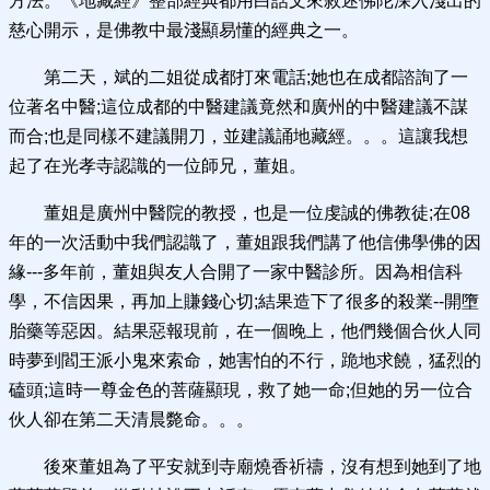
方法。《地藏經》整部經典都用白話文來敘述佛陀深入淺出的
慈心開示，是佛教中最淺顯易懂的經典之一。
第二天，斌的二姐從成都打來電話;她也在成都諮詢了一
位著名中醫;這位成都的中醫建議竟然和廣州的中醫建議不謀
而合;也是同樣不建議開刀，並建議誦地藏經。。。這讓我想
起了在光孝寺認識的一位師兄，董姐。
董姐是廣州中醫院的教授，也是一位虔誠的佛教徒;在08
年的一次活動中我們認識了，董姐跟我們講了他信佛學佛的因
緣---多年前，董姐與友人合開了一家中醫診所。因為相信科
學，不信因果，再加上賺錢心切;結果造下了很多的殺業--開墮
胎藥等惡因。結果惡報現前，在一個晚上，他們幾個合伙人同
時夢到閻王派小鬼來索命，她害怕的不行，跪地求饒，猛烈的
磕頭;這時一尊金色的菩薩顯現，救了她一命;但她的另一位合
伙人卻在第二天清晨斃命。。。
後來董姐為了平安就到寺廟燒香祈禱，沒有想到她到了地