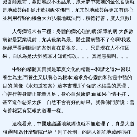
藏菩薩殿前，激動地說不出話來，原來夢中救她的金色菩薩就
是地藏菩薩!!!從此董姐皈依佛門，尤其對地藏菩薩更加有信心;
並利用行醫的機會大力弘揚地藏法門，積德行善，度人無數!
人得病通常有三種：身體的病;心理的病;業障的病;大多數
病都是惡業現前，尤其殺業為最。醫生醫病醫不了命啊!我親
身經歷看到聽到的案例實在是很多。。。只是現在人不信因
果，自以為是;大難臨頭才知道悔改。。。真是愚痴啊。。。
中醫的精髓其實就是華夏文化的精髓---和諧之道;中醫以
養生為主,而養生又以養心為根本;追求身心靈的和諧是中醫的
目的;就像《水知道答案》這本書裡所介紹的水結晶的原理，
心善行善身體正能量具足，身心自然康健;而如果心情不好，
甚至造作惡業太多，自然不會有好的結果。就像佛門所說：善
有善報惡有惡報的道理一樣。
這樣看來，中醫建議誦地藏經也就不無道理了，真是大道
相通啊!為什麼醫院已經「判了死刑」的病人卻誦地藏經病好