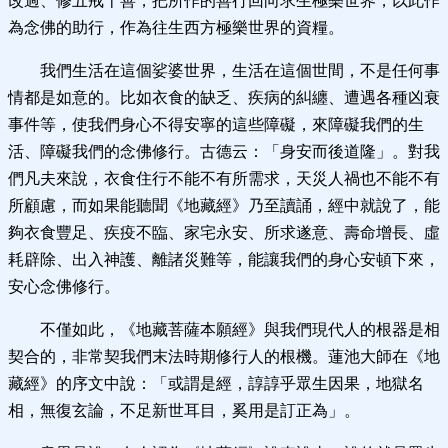
改過、修五戒十善，把所作的善行回向求生極樂世界，以此作
為念佛的助行，作為往生西方極樂世界的資糧。
我們生活在這個娑婆世界，生活在這個世間，不是任何事
情都是如意的。比如衣食的缺乏、疾病的糾纏、遭遇各種凶衰
事件等，使我們身心不得安寧的這些障礙，來障礙我們的生
活、障礙我們的念佛修行。古德云：「身安而後道隆」。對我
們凡夫來說，衣食住行不能不有所需求，天災人禍也不能不有
所顧慮，而如果能聽聞《地藏經》乃至讀誦，經中就說了，能
夠衣食豐足、疾疫不臨、家宅永安、所求遂意、壽命增長、虛
耗辟除、出入神護、離諸災難等，能讓我們的身心安頓下來，
安心念佛修行。
不僅如此，《地藏菩薩本願經》與我們現代人的根器是相
契合的，非常契我們末法時期修行人的根機。蓮池大師在《地
藏經》的序文中說：「或謂是經，諄諄乎眾生因果，地獄名
相，無復玄論，不足新世耳目，奚用是訂正為」。