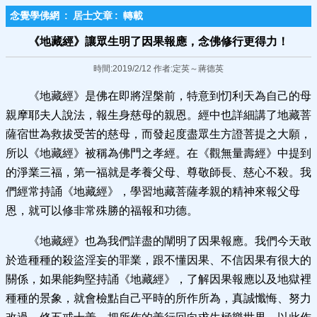
念覺學佛網
:
居士文章
:
轉載
《地藏經》讓眾生明了因果報應​，念佛修行更得力！
時間:2019/2/12 作者:定英～蔣德英
《地藏經》是佛在即將涅槃前，特意到忉利天為自己的母
親摩耶夫人說法，報生身慈母的親恩。經中也詳細講了地藏菩
薩宿世為救拔受苦的慈母，而發起度盡眾生方證菩提之大願，
所以《地藏經》被稱為佛門之孝經。在《觀無量壽經》中提到
的淨業三福，第一福就是孝養父母、尊敬師長、慈心不殺。我
們經常持誦《地藏經》，學習地藏菩薩孝親的精神來報父母
恩，就可以修非常殊勝的福報和功德。
《地藏經》也為我們詳盡的闡明了因果報應。我們今天敢
於造種種的殺盜淫妄的罪業，跟不懂因果、不信因果有很大的
關係，如果能夠堅持誦《地藏經》，了解因果報應以及地獄裡
種種的景象，就會檢點自己平時的所作所為，真誠懺悔、努力