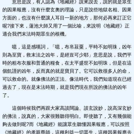
意思是說，有人認為《地藏經》說來說去，說的就是眾生
的因果報應，沒有什麼玄奧的理論，只是說些地獄名相、因果
方面的，也沒有什麼讓人耳目一新的地方，那何必再來訂正它
呢?接下來，蓮池大師又用了一個比喻，來說明《地藏經》正
適合我們末法時期眾生的根機。
噫，這是感嘆詞，「噫，布帛菽粟，平時不如明珠，凶年
則為至寶，救末法之凶年，是經豈可少耶」意思是說，我們平
時的粗布衣服和普通的糧食，在太平盛世不如明珠，但是在這
個飢謹的凶年，反而真的就是寶貝了。它可以救很多人的命，
可以救命的。就像佛法的正法、像法時代，我們知道現在已經
過去了，現在是末法時期，就是我們現在所說的佛法的凶年
了。
這個時候我們再跟大家高談闊論、談玄說妙，說高深玄妙
的佛法，說真的，大家很難聽得明白。即使聽了，又有幾個能
夠去做到呢?而《地藏經》能讓眾生聽懂因果報應，可以按照
《地藏經》的孝親尊師，這種利益一切眾生，這種因果報應去