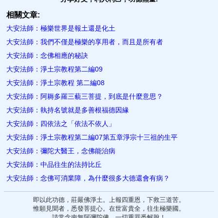
相關文章:
大安法師：極樂世界是報土還是化土
大安法師：我們不僅是極樂的享用者，而且是所有者
大安法師：念佛相應的秘訣
大安法師：淨土宗教程第二編09
大安法師：淨土宗教程 第二編08
大安法師：阿耨多羅三藐三菩提，到底是什麼意思？
大安法師：執持名號就是多善根福德因緣
大安法師：四依法之「依法不依人」
大安法師：淨土宗教程第二編07第五章淨宗十三祖的生平
大安法師：彌陀大醫王，念佛能治病
大安法師：中品往生的法持比丘
大安法師：念佛可消業障，為什麼很多大德還會有病？
即以此功德，莊嚴佛淨土。上報四重恩，下救三道苦。
惟願見聞者，悉發菩提心。在世富貴全，往生極樂國。
請常念南無阿彌陀佛，一切重罪悉解脫！