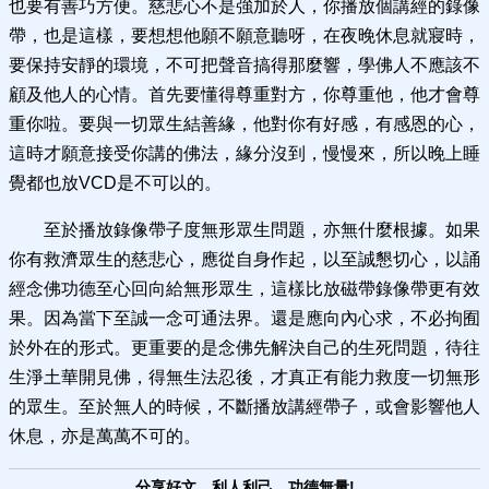
也要有善巧方便。慈悲心不是強加於人，你播放個講經的錄像
帶，也是這樣，要想想他願不願意聽呀，在夜晚休息就寢時，
要保持安靜的環境，不可把聲音搞得那麼響，學佛人不應該不
顧及他人的心情。首先要懂得尊重對方，你尊重他，他才會尊
重你啦。要與一切眾生結善緣，他對你有好感，有感恩的心，
這時才願意接受你講的佛法，緣分沒到，慢慢來，所以晚上睡
覺都也放VCD是不可以的。
至於播放錄像帶子度無形眾生問題，亦無什麼根據。如果
你有救濟眾生的慈悲心，應從自身作起，以至誠懇切心，以誦
經念佛功德至心回向給無形眾生，這樣比放磁帶錄像帶更有效
果。因為當下至誠一念可通法界。還是應向內心求，不必拘囿
於外在的形式。更重要的是念佛先解決自己的生死問題，待往
生淨土華開見佛，得無生法忍後，才真正有能力救度一切無形
的眾生。至於無人的時候，不斷播放講經帶子，或會影響他人
休息，亦是萬萬不可的。
分享好文，利人利己，功德無量!