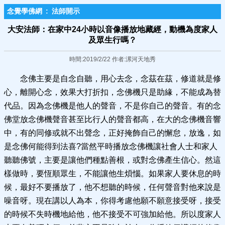
念覺學佛網
:
法師開示
大安法師：在家中24小時以音像播放地藏經，動機為度家人
及眾生行嗎？
時間:2019/2/22 作者:漯河天地秀
念佛主要是自念自聽，用心去念，念茲在茲，修道就是修
心，離開心念，效果大打折扣，念佛機只是助緣，不能成為替
代品。因為念佛機是他人的聲音，不是你自己的聲音。有的念
佛堂放念佛機聲音甚至比行人的聲音都高，在大的念佛機音響
中，有的同修或就不出聲念，正好掩飾自己的懈怠，放逸，如
是念佛何能得到法喜?當然平時播放念佛機讓社會人士和家人
聽聽佛號，主要是讓他們種點善根，或對念佛產生信心。然這
樣做時，要恆順眾生，不能讓他生煩惱。如果家人要休息的時
候，最好不要播放了，他不想聽的時候，任何聲音對他來說是
噪音呀。現在講以人為本，你得考慮他願不願意接受呀，接受
的時候不失時機地給他，他不接受不可強加給他。所以度家人