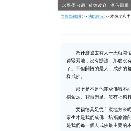
念覺學佛網
積德改命
深信因果
念覺學佛網
>>
法師開示
>> 本煥老和
為什麼過去有人一天就開悟
得緊緊地，沒有辦法。那麼沒
了。不但開悟的是人，成佛的
樣成佛。
那麼是不是他能成佛我不能
德聚足、智慧聚足。沒有福德
要福德具足從什麼地方來
眾生才是我們成佛、培福修德
是我們每一個人成佛最主要的