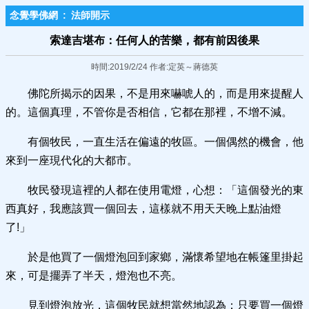
念覺學佛網
:
法師開示
索達吉堪布：任何人的苦樂，都有前因後果
時間:2019/2/24 作者:定英～蔣德英
佛陀所揭示的因果，不是用來嚇唬人的，而是用來提醒人
的。這個真理，不管你是否相信，它都在那裡，不增不減。
有個牧民，一直生活在偏遠的牧區。一個偶然的機會，他
來到一座現代化的大都市。
牧民發現這裡的人都在使用電燈，心想：「這個發光的東
西真好，我應該買一個回去，這樣就不用天天晚上點油燈
了!」
於是他買了一個燈泡回到家鄉，滿懷希望地在帳篷里掛起
來，可是擺弄了半天，燈泡也不亮。
見到燈泡放光，這個牧民就想當然地認為：只要買一個燈