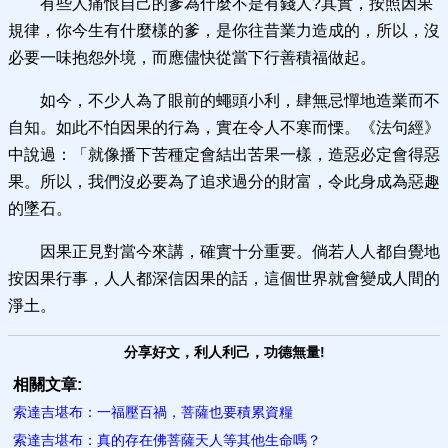
有些人痛恨自己的爹為什麼不是有錢人?其實，按照因果
規律，你今生有什麼樣的爹，是你往昔業力造成的，所以，沒
必要一味抱怨外境，而應儘快從當下行善積福做起。
如今，不少人為了眼前的蠅頭小利，肆無忌憚地造業而不
自知。如此不怕因果的行為，實在令人不寒而慄。《法句經》
中說過：「就像播下苦種定會結出苦果一樣，造惡必定會得惡
果。所以，我們沒必要為了追求過分的財富，令此身成為惡趣
的墜石。
因果正見對當今來講，確實十分重要。倘若人人都自覺地
按因果行事，人人都深信因果的話，這個世界就會變成人間的
淨土。
分享好文，利人利己，功德無量!
相關文章:
索達吉堪布：一福壓百禍，菩薩也要積累資糧
索達吉堪布：真的存在佛菩薩天人等其他生命嗎？