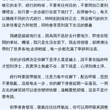
喚它的名字。經行的時候，不要有任何目的，不要間自己要到
哪裡去，你只要一步步緩行在當下就行了。在禪修中心，每天
以幾種不同的方式經行，時時刻刻保持正念，用這種巧妙的方
法來培養定力和智慧，同時會享受到當下生活的樂趣
我總是緩緩地行走，因為我不急於去什麼地方。即使在喧
鬧的車站、機場，我只是生活在當下。我走得很慢，卻將佛法
帶到了世界各地;走得輕緩，每一步都充滿了寧靜和法喜。
你的步伐將決定你腳下是淨土還是穢土，請不要在臨終時
才想到淨士，其實淨土無處不在，當下就是，心淨則佛土淨。
經行時要面帶微笑，注意力集中在腳下，配合呼吸，思想
不要散亂，這樣每走一步，你的腳下便會綻開一朵蓮花。一周
左右的練習就可以使你變得快樂，遠離憂愁煩惱，這並不是什
麼奇蹟。
初學者會發現，吸氣往往比呼氣短，你可以用呼吸來調整