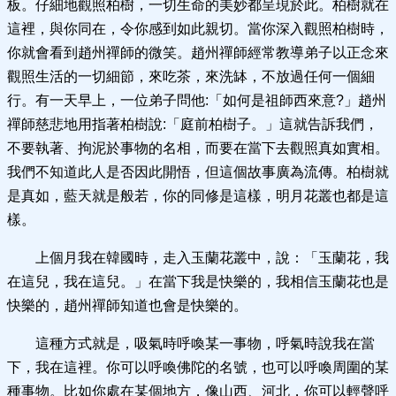
板。仔細地觀照柏樹，一切生命的美妙都呈現於此。柏樹就在
這裡，與你同在，令你感到如此親切。當你深入觀照柏樹時，
你就會看到趙州禪師的微笑。趙州禪師經常教導弟子以正念來
觀照生活的一切細節，來吃茶，來洗缽，不放過任何一個細
行。有一天早上，一位弟子問他:「如何是祖師西來意?」趙州
禪師慈悲地用指著柏樹說:「庭前柏樹子。」這就告訴我們，
不要執著、拘泥於事物的名相，而要在當下去觀照真如實相。
我們不知道此人是否因此開悟，但這個故事廣為流傳。柏樹就
是真如，藍天就是般若，你的同修是這樣，明月花叢也都是這
樣。
上個月我在韓國時，走入玉蘭花叢中，說：「玉蘭花，我
在這兒，我在這兒。」在當下我是快樂的，我相信玉蘭花也是
快樂的，趙州禪師知道也會是快樂的。
這種方式就是，吸氣時呼喚某一事物，呼氣時說我在當
下，我在這裡。你可以呼喚佛陀的名號，也可以呼喚周圍的某
種事物。比如你處在某個地方，像山西、河北，你可以輕聲呼