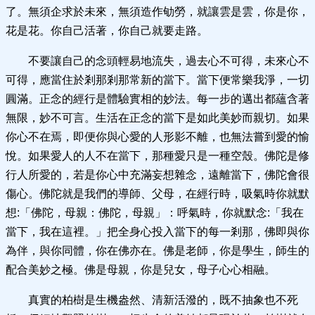
了。無須企求於未來，無須造作劬勞，就讓雲是雲，你是你，
花是花。你自己活著，你自己就要走路。
不要讓自己的念頭輕易地流失，過去心不可得，未來心不
可得，應當住於剎那剎那常新的當下。當下便常樂我淨，一切
圓滿。正念的經行是體驗實相的妙法。每一步的邁出都蘊含著
無限，妙不可言。生活在正念的當下是如此美妙而親切。如果
你心不在焉，即便你與心愛的人形影不離，也無法嘗到愛的愉
悅。如果愛人的人不在當下，那種愛只是一種空殼。佛陀是修
行人所愛的，若是你心中充滿妄想雜念，遠離當下，佛陀會很
傷心。佛陀就是我們的導師、父母，在經行時，吸氣時你就默
想:「佛陀，母親：佛陀，母親」：呼氣時，你就默念:「我在
當下，我在這裡。」把全身心投入當下的每一剎那，佛即與你
為伴，與你同體，你在佛亦在。佛是老師，你是學生，師生的
配合美妙之極。佛是母親，你是兒女，母子心心相融。
真實的柏樹是生機盎然、清新活潑的，既不抽象也不死