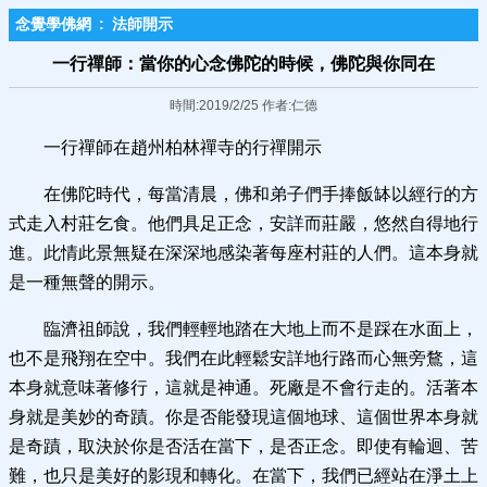
念覺學佛網
:
法師開示
一行禪師：當你的心念佛陀的時候，佛陀與你同在
時間:2019/2/25 作者:仁德
一行禪師在趙州柏林禪寺的行禪開示
在佛陀時代，每當清晨，佛和弟子們手捧飯缽以經行的方
式走入村莊乞食。他們具足正念，安詳而莊嚴，悠然自得地行
進。此情此景無疑在深深地感染著每座村莊的人們。這本身就
是一種無聲的開示。
臨濟祖師說，我們輕輕地踏在大地上而不是踩在水面上，
也不是飛翔在空中。我們在此輕鬆安詳地行路而心無旁鶩，這
本身就意味著修行，這就是神通。死廠是不會行走的。活著本
身就是美妙的奇蹟。你是否能發現這個地球、這個世界本身就
是奇蹟，取決於你是否活在當下，是否正念。即使有輪迴、苦
難，也只是美好的影現和轉化。在當下，我們已經站在淨土上