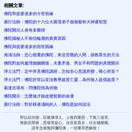
相關文章:
佛陀和提婆達多的今世前緣​
廣行法師：佛陀的十六位大羅漢弟子個個都有大神通智慧
佛陀開示人身有多難得
佛陀揭秘人不相信輪迴的真實原因
佛陀與提婆達多的宿世因緣
海濤法師：悲心殷重的佛陀，來這苦難的人間，拯救眾生的方法
佛陀對如何處理婚姻關係，夫妻矛盾、男女不和問題的具體開示
淨土法門：定中所見佛陀講經，怎知非心意識所變，唯心所造？
淨土法門：佛陀於世以並沒教導超度亡靈，為何後人提倡超度？
索達吉堪布：問佛陀情為何物
佛陀開示：怎麼做才能改變貧窮的命運
廣行法師：對於根基淺鈍的人，佛陀是如​何說法
即以此功德，莊嚴佛淨土。上報四重恩，下救三道苦。
惟願見聞者，悉發菩提心。在世富貴全，往生極樂國。
請常念南無阿彌陀佛，一切重罪悉解脫！