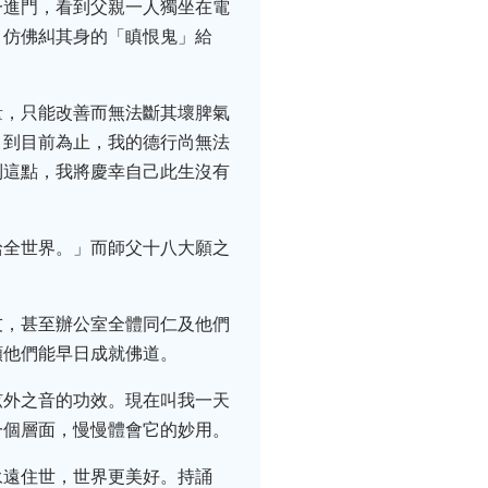
一進門，看到父親一人獨坐在電
，仿佛糾其身的「瞋恨鬼」給
量，只能改善而無法斷其壞脾氣
，到目前為止，我的德行尚無法
到這點，我將慶幸自己此生沒有
給全世界。」而師父十八大願之
友，甚至辦公室全體同仁及他們
願他們能早日成就佛道。
弦外之音的功效。現在叫我一天
一個層面，慢慢體會它的妙用。
永遠住世，世界更美好。持誦