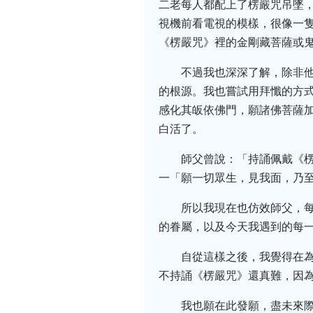
二老每人都配上了楞嚴咒吊墜
視機前看電視的模樣，很像一
《楞嚴咒》裡的金剛藏菩薩或
不過我也深深了解，除非
的根源。我也嘗試用拜懺的方
感化其皈依佛門，願諸佛菩薩
白活了。
師父曾說：「持誦佩戴《
一「願一切眾生，見我面，乃
所以我現在也仿效師父，
的眷屬，以及今天我遇到的每
自從這樣之後，我覺得在
不持誦《楞嚴咒》還真難，因
我也願在此發願，盡未來