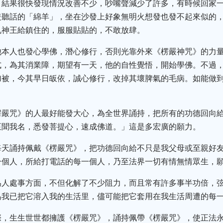
，結果很快發現情況改善不少，吵嘴聲減少了許多，有時候回家
隻聽話的「綿羊」，坐在沙發上好象無明火想發也發不起來似的
鬼神王給鎮住的，服服貼貼的，不敢放肆。
他本人也發心學佛，潛心修行，否則光靠外來《楞嚴神咒》的力
式，為其消業障，期望有一天，他的自性覺悟，開始學佛。不過
加被，今其早日皈依，誠心修行，改掉其壞脾氣的毛病。如能做
楞嚴咒》的人最好能發大心，為全世界誦持，把所有的功德回向
至聞我名，悉發菩提心，速成佛道。」這是多宏廣的願力。
每天誦持佩戴《楞嚴咒》，把功德回向給不只是我父母或至親好
一個人，所給打電話的每一個人，乃至法界一切有情無情眾生，
為人處事方面，不但化解了不少阻力，而且常有許多事半功倍，
為我已把它溶入我的生活里，儘可能把它套用在我生活周遭的每
際，生生世世都擁護《楞嚴咒》，誦持佩帶《楞嚴咒》，使正法