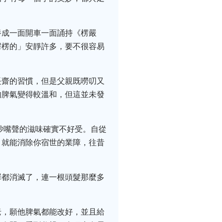
養成一面開車一面誦持《楞嚴
楞楞的」安靜許多，要不很容易
長齋的習慣，但是父親既嘮叨又
的脾氣變得較溫和，但這並未發
吵嘴聲的滋味確實不好受。自從
，就能消除你宿世的業障，往昔
罪都消滅了，連一根頭髮那麼多
老，願他脾氣都能改好，並且給