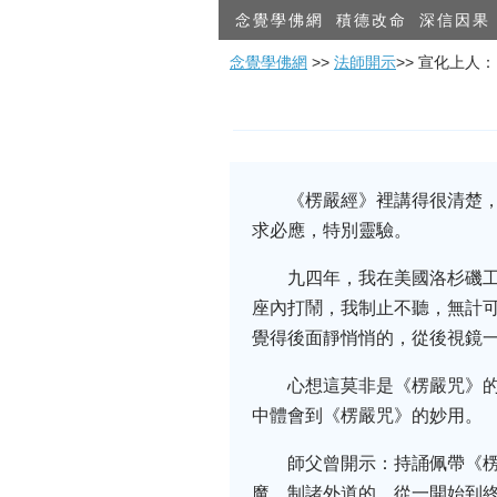
念覺學佛網
積德改命
深信因果
念覺學佛網
>>
法師開示
>> 宣化上人
《楞嚴經》裡講得很清楚
求必應，特別靈驗。
九四年，我在美國洛杉磯
座內打鬧，我制止不聽，無計
覺得後面靜悄悄的，從後視鏡
心想這莫非是《楞嚴咒》
中體會到《楞嚴咒》的妙用。
師父曾開示：持誦佩帶《
魔，制諸外道的，從一開始到