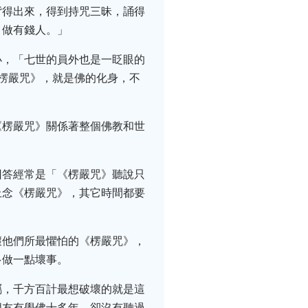
背得出來，得到持咒三昧，誦得
，做有錢人。」
小，「七世的員外也是一眨眼的
楞嚴咒》，就是佛的化身，不
《楞嚴咒》關係著整個佛教和世
回答經常是「《楞嚴咒》聽說只
上念《楞嚴咒》，其它時間都要
壞他們所最懼怕的《楞嚴咒》，
多做一點壞事。
屬，千方百計最想破壞的就是這
朋友有學佛十多年，卻沒有聽過