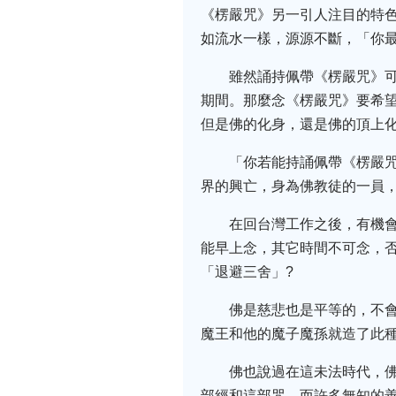
《楞嚴咒》另一引人注目的特
如流水一樣，源源不斷，「你
雖然誦持佩帶《楞嚴咒》
期間。那麼念《楞嚴咒》要希
但是佛的化身，還是佛的頂上
「你若能持誦佩帶《楞嚴
界的興亡，身為佛教徒的一員
在回台灣工作之後，有機
能早上念，其它時間不可念，
「退避三舍」?
佛是慈悲也是平等的，不
魔王和他的魔子魔孫就造了此
佛也說過在這未法時代，
部經和這部咒。而許多無知的