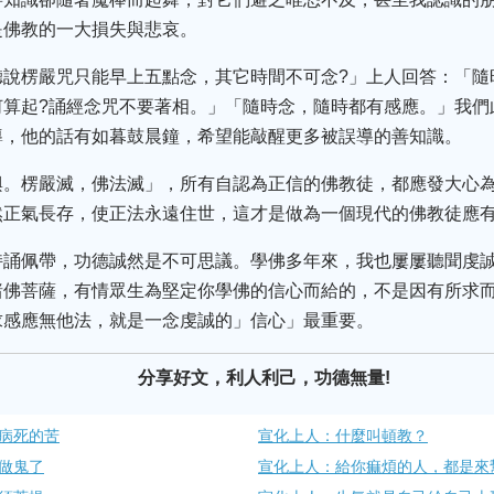
是佛教的一大損失與悲哀。
聽說楞嚴咒只能早上五點念，其它時間不可念?」上人回答：「隨
何算起?誦經念咒不要著相。」「隨時念，隨時都有感應。」我們
導，他的話有如暮鼓晨鐘，希望能敲醒更多被誤導的善知識。
興。楞嚴滅，佛法滅」，所有自認為正信的佛教徒，都應發大心
然正氣長存，使正法永遠住世，這才是做為一個現代的佛教徒應
持誦佩帶，功德誠然是不可思議。學佛多年來，我也屢屢聽聞虔
諸佛菩薩，有情眾生為堅定你學佛的信心而給的，不是因有所求
求感應無他法，就是一念虔誠的」信心」最重要。
分享好文，利人利己，功德無量!
病死的苦
宣化上人：什麼叫頓教？
做鬼了
宣化上人：給你痲煩的人，都是來