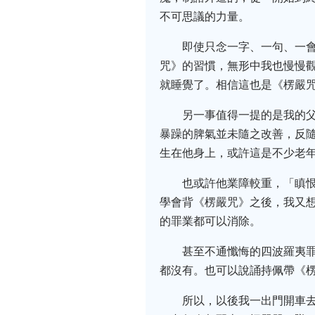
不可思議的力量。
即使只念一字、一句、一
咒》的習慣，無形中我也慢慢
就睡覺了。相信這也是《楞嚴咒
另一事值得一提的是我的
暴躁的脾氣並未隨之改善，反
生在他身上，或許這是不少老年
也或許他業障較重，「瞋
學會背《楞嚴咒》之後，我又
的罪業都可以消除。
甚至不通懺悔的四波羅夷
都沒有。也可以說誦持佩帶《
所以，以後我一出門開車