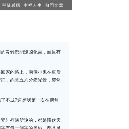
學佛感應
幸福人生
熱門文章
切的災難都能逢凶化吉，而且有
在回家的路上，兩個小鬼在車后
持誦，約莫五六分鐘光景，突然
了不成?這是我第一次在偶然
嚴咒》裡邊所說的，都是降伏天
個字有每一個字的奧妙，都具足