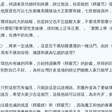
色是，持誦者其功德特別殊勝，師父曾說，你若能把《楞嚴咒》
最低限度也可以七生都像美國煤油大王那麼有錢，七世都做員外
可獲得如此大的福報，但是師父也不忘提醒大家，不要境界那麼
望什麼呢?要希望究竟做佛，得到無上正等正覺。」「實際上學《
化佛，化佛中的化佛。」
咒》，將來一定成佛。」這是百千萬劫難遭遇的一種法門。由於
，焉有不痛加珍惜、擁護和廣為弘揚的道理?
會我也向有緣的同事，介紹持誦佩帶《楞嚴咒》的妙處，所得的
否則對自己不好。」為何台灣許多道場的師父們都教人家只能早
會只對這部咒有偏見，只能說這是以訛傳訛。邪魔外道為了要破
種謠言，希望大家少念這個咒，這樣他就可以得逞，為非作歹，
佛法最先滅的就是《楞嚴經》和《楞嚴咒》，因為魔王和他的眷
善知識卻隨著魔棒而起舞，對它們避之唯恐不及，甚至我認識的