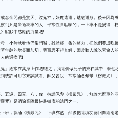
會或念全咒都是驚天、泣鬼神，妖魔遠避，魑魅遁形。後來因為
觀察到凡是坐過我車的人，平常性喜聒噪的，一上車不是變得「
》默默中感應的力量吧!
父母，小時就看他們常鬥嘴，雖然經一番的努力，把他們養成吃
隨著年齡的增長而加切，我百思不得其解，因常聽人說吃素會人
人的通病吧!
恨鬼」經常在其身上作吧!總之，我這個做兒子的夾在其中，聽他
想到或許可用它來試試看。師父曾說：常常誦念佩帶《楞嚴咒》
罪、五逆、四棄、八，你一持誦佩帶《楞嚴咒》，無論怎麼重的
楞嚴咒》是消除業障最快最徹底的法門之一。
去上班，就誦《楞嚴咒》，下班亦然，然後把這項功德回向給兩