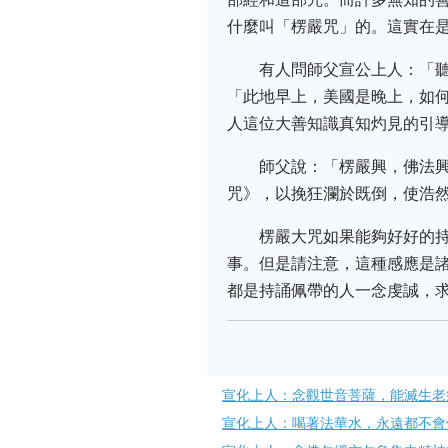
什麼叫「楞嚴咒」的。這實在
有人問師父宣公上人：「
「此地早上，美國是晚上，如
人這位大善知識真知灼見的引
師父說：「楞嚴興，佛法
咒》，以挽狂瀾於既倒，使浩
楞嚴大咒如果能夠好好的
事。但是請注意，這種感應是
都是持誦佩帶的人一念虔誠，
宣化上人：念觀世音菩薩，能滅生老
宣化上人：喝著法華水，永遠都不會