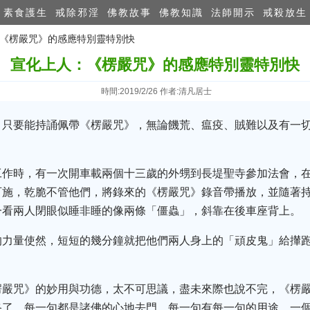
素食護生
戒除邪淫
佛教故事
佛教知識
法師開示
戒殺放生
：《楞嚴咒》的感應特別靈特別快
宣化上人：《楞嚴咒》的感應特別靈特別快
時間:2019/2/26 作者:清凡居士
，只要能持誦佩帶《楞嚴咒》，無論饑荒、瘟疫、賊難以及有一
工作時，有一次開車載兩個十三歲的外甥到長堤聖寺參加法會，
可施，乾脆不管他們，將錄來的《楞嚴咒》錄音帶播放，並隨著
一看兩人閉眼似睡非睡的像兩條「僵蟲」，斜靠在後車座背上。
的力量使然，短短的幾分鐘就把他們兩人身上的「頑皮鬼」給攆跑
楞嚴咒》的妙用與功德，太不可思議，盡未來際也說不完，《楞
終了，每一句都是諸佛的心地去門，每一句有每一句的用途，一