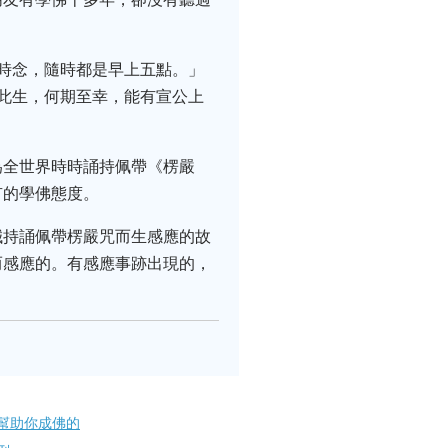
時念，隨時都是早上五點。」
此生，何期至幸，能有宣公上
為全世界時時誦持佩帶《楞嚴
有的學佛態度。
誠持誦佩帶楞嚴咒而生感應的故
而感應的。有感應事跡出現的，
幫助你成佛的