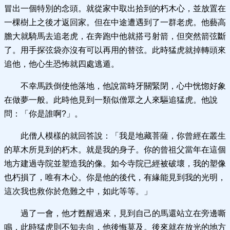
冒出一個特別的念頭。就從家中取出拾到的朽木心，並放置在
一棵樹上之後才返回家。但在中途遭遇到了一群老虎。他藝高
膽大就騎馬去追老虎，在奔跑中他就搭弓射箭，但突然箭弦斷
了。用手探弦袋亦沒有可以再用的替弦。此時猛虎就掉轉頭來
追他，他心生恐怖就四處逃遁。
不幸馬跌倒使他落地，他說當時牙關緊閉，心中恍惚好象
在做夢一般。此時他見到一類似僧眾之人來驅追猛虎。他說
問：「你是誰啊?」。
此僧人模樣的就回答說：「我是地藏菩薩，你曾經在叢生
的草木所見到的朽木。就是我的身子。你的曾祖父當年在這個
地方建過寺院並塑造我的像。如今寺院已經被破壞，我的塑像
也朽損了，唯有木心。你是他的後代，有緣能見到我的光明，
這次我也救你於危難之中，如此等等。」
過了一會，他才甦醒過來，見到自己的馬還站立在旁邊嘶
鳴，此時猛虎則不知去向，他後悔莫及。後來就在放光的地方