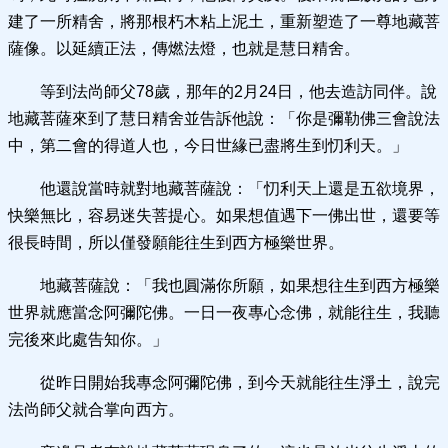
建了一所精舍，將那根朽木粘上泥土，重新塑造了一尊地藏菩
薩像。以延續正法，傳燃法燈，也就是慧日精舍。
等到法尚師父78歲，那年的2月24日，他去造訪同伴。說
地藏菩薩來到了慧日精舍並告訴他說：「你是彌勒佛三會說法
中，第二會的得道人也，今日世緣已盡將生到忉利天。」
他還說當時就對地藏菩薩說：「忉利天上還是五欲境界，
快樂無比，容易迷失菩提心。如果想值遇下一佛出世，還要等
很長時間，所以僅發願能往生到西方極樂世界。
地藏菩薩說：「我也圓滿你所願，如果想往生到西方極樂
世界就應當念阿彌陀佛。一日一夜專心念佛，就能往生，我聽
完後來此處告知你。」
從昨日開始我專念阿彌陀佛，到今天就能往生淨土，說完
法尚師父就合掌向西方。