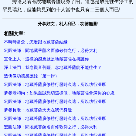
旁邊見者有說地藏菩薩現身了的。這也是放光往生淨土的
罕見瑞兆，但能夠見到的十人當中也只有二三個人而已!
分享好文，利人利己，功德無量!
相關文章:
不時時常念，怎麼​跟地藏菩薩結緣
宏圓法師：聞地藏菩薩名而修敬仰之行，必得大利
宣化上人：這樣的感應就是地藏菩薩在擁護你
淨土法門：我念觀音菩薩、念地藏菩薩能不能往生？
造佛像功德感應錄（第一輯）
宏圓法師：地藏菩薩廣修勝行歷時久遠，所以功行深厚
夢參老和尚：如果至誠懇切這樣做，地藏菩薩會滿你的心愿
宏圓法師：地藏菩薩廣修勝行歷時久遠，所以功行深厚
夢參長老：地藏菩薩天天在我們​身邊
宏圓法師：地藏菩薩廣修勝行歷時久遠，所以功行深厚
宏圓法師：聞地藏菩薩名而修敬仰之行，必得大利
宏圓法師：地藏菩薩廣修勝行歷時久遠，所以功行深厚