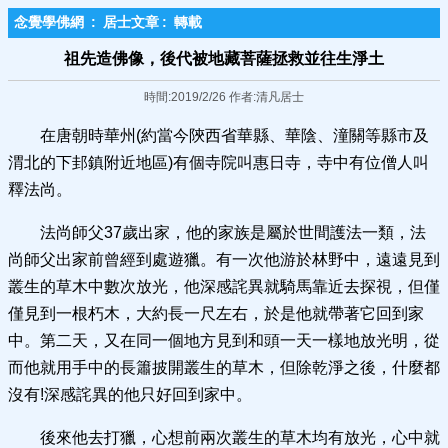
念覺學佛網
:
居士文章
:
轉載
祖先造佛像，後代被地藏菩薩拯救並往生淨土
時間:2019/2/26 作者:清凡居士
在唐朝時華州(約當今陝西省華縣、華陰、潼關等縣市及
渭北的下邽鎮附近地區)有個寺院叫惠日寺，寺中有位僧人叫
釋法尚。
法尚師父37歲出家，他的家族是屬於世間護法一類，法
尚師父出家前曾經到處遊獵。有一次他游於林野中，遠遠見到
叢生的草木中數次放光，他深感詫異就騎馬靠近去探視，但僅
僅見到一根朽木，大約長一尺左右，於是他就帶著它回到家
中。第二天，又在同一個地方見到和頭一天一樣地放光明，從
而他就用手中的長簫披開叢生的草木，但除乾淨之後，什麼都
沒有!深感詫異的他只好回到家中。
後來他去打獵，心想前兩次叢生的草木均有放光，心中就