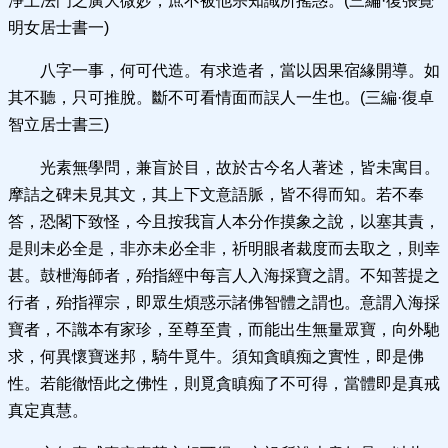
淨土法門之廣大微妙，庶不被他宗知識所搖惑。(三編·復張覺
明女居士書一)
八字一事，何可代造。有求造者，當以因果宿緣開導。如
其不聽，只可推脫。斷不可看情面而誤人一生也。(三編·復卓
智立居士書三)
光素無學問，兼盲於目，故於古今名人著述，皆未寓目。
摩詰之碑未見其文，其上下文意語脈，皆不得而知。若不奉
答，恐閣下致怪，今且按我盲人本分作摸象之說，以塞其責，
是則未必全是，非亦未必全非，祈明眼者裁度而去取之，則幸
甚。鼓枻海師者，殆指經中每言人入海採寶之謂。不知菩提之
行者，殆指禪宗，即眾生煩惑示諸佛智體之謂也。意謂入海採
寶者，不識本有家珍，至尊至貴，而能出生無量眾寶，向外馳
求，何異懷寶迷邦，騎牛覓牛。須知貪瞋痴之實性，即是佛
性。若能徹悟此之佛性，則覓貪瞋痴了不可得，當體即是真戒
真定真慧。