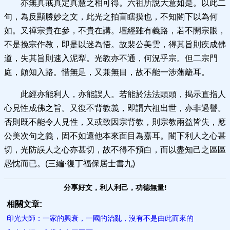
亦無真戒真定真慧之相可得。六祖所說大意如是。以此二
句，為反顯勝妙之文，此光之拍盲瞎摸也，不知閣下以為何
如。又禪宗貴在參，不貴在講。壇經雖有義路，若不開宗眼，
不是挽宗作教，即是以迷為悟。故裴公美雲，得其旨則疾成佛
道，失其旨則速入泥犁。光教亦不通，何況乎宗。但二宗門
庭，頗知入路。惜無足，又兼無目，故不能一涉藩籬耳。
此經亦能利人，亦能誤人。若能於法法頭頭，揭示直指人
心見性成佛之旨。又復不背教義，即謂六祖出世，亦非過譽。
否則既不能令人見性，又或致因宗背教，則宗教兩益皆失，應
公美次句之義，固不如還他本來面目為嘉耳。閣下利人之心甚
切，光防誤人之心亦甚切，故不得不預白，而以盡知己之區區
愚忱而已。(三編·復丁福保居士書九)
分享好文，利人利己，功德無量!
相關文章:
印光大師：一家的興衰，一國的治亂，沒有不是由此而來的