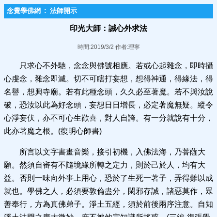
念覺學佛網
:
法師開示
印光大師：誡心外求法
時間:2019/3/2 作者:理寧
只求心不外馳，念念與佛號相應。若或心起雜念，即時攝
心虔念，雜念即滅。切不可瞎打妄想，想得神通，得緣法，得
名譽，想興寺廟。若有此種念頭，久久必至著魔。若不與汝說
破，恐汝以此為好念頭，妄想日日增長，必定著魔無疑。縱令
心淨妄伏，亦不可心生歡喜，對人自誇。有一分就說有十分，
此亦著魔之根。(復明心師書)
所言以文字書畫音樂，接引初機，入佛法海，乃菩薩大
願。然須自審有不隨境緣所轉之定力，則於己於人，均有大
益。否則一味向外事上用心，恐於了生死一著子，弄得難以成
就也。學佛之人，必須要敦倫盡分，閑邪存誠，諸惡莫作，眾
善奉行，方為真佛弟子。淨土五經，須於前後兩序注意。自知