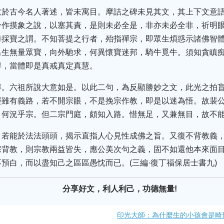
故於古今名人著述，皆未寓目。摩詰之碑未見其文，其上下文意
分作摸象之說，以塞其責，是則未必全是，非亦未必全非，祈明
海採寶之謂。不知菩提之行者，殆指禪宗，即眾生煩惑示諸佛智
出生無量眾寶，向外馳求，何異懷寶迷邦，騎牛覓牛。須知貪瞋
得，當體即是真戒真定真慧。
得。六祖所說大意如是。以此二句，為反顯勝妙之文，此光之拍
經雖有義路，若不開宗眼，不是挽宗作教，即是以迷為悟。故裴
，何況乎宗。但二宗門庭，頗知入路。惜無足，又兼無目，故不
。若能於法法頭頭，揭示直指人心見性成佛之旨。又復不背教義
宗背教，則宗教兩益皆失，應公美次句之義，固不如還他本來面
預白，而以盡知己之區區愚忱而已。(三編·復丁福保居士書九)
分享好文，利人利己，功德無量!
印光大師：為什麼生的小孩會是畸