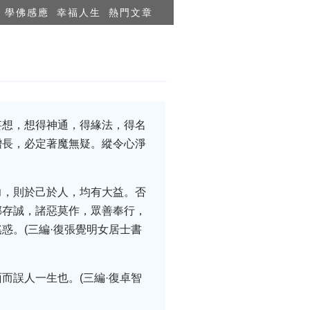
學佛感應
幸福人生
熱門文章
妄想，想得神通，得緣法，得名
增長，必定著魔無疑。縱令心淨
力，則於己於人，均有大益。否
邪存誠，諸惡莫作，眾善奉行，
惑。(三編·復張覺明女居士書
而誤人一生也。(三編·復卓智