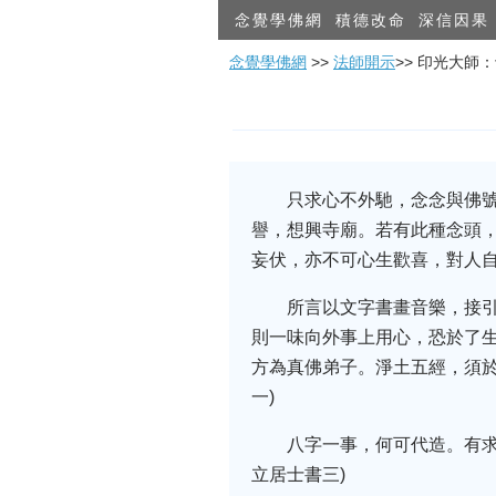
念覺學佛網
積德改命
深信因果
念覺學佛網
>>
法師開示
>> 印光大師
只求心不外馳，念念與佛
譽，想興寺廟。若有此種念頭
妄伏，亦不可心生歡喜，對人自
所言以文字書畫音樂，接
則一味向外事上用心，恐於了
方為真佛弟子。淨土五經，須於
一)
八字一事，何可代造。有求
立居士書三)