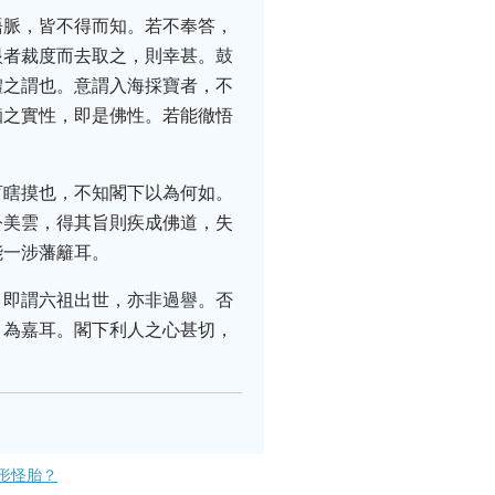
語脈，皆不得而知。若不奉答，
眼者裁度而去取之，則幸甚。鼓
體之謂也。意謂入海採寶者，不
痴之實性，即是佛性。若能徹悟
盲瞎摸也，不知閣下以為何如。
公美雲，得其旨則疾成佛道，失
能一涉藩籬耳。
，即謂六祖出世，亦非過譽。否
目為嘉耳。閣下利人之心甚切，
形怪胎？