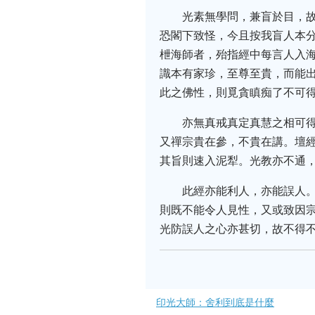
光素無學問，兼盲於目，
恐閣下致怪，今且按我盲人本
枻海師者，殆指經中每言人入
識本有家珍，至尊至貴，而能
此之佛性，則覓貪瞋痴了不可
亦無真戒真定真慧之相可
又禪宗貴在參，不貴在講。壇
其旨則速入泥犁。光教亦不通
此經亦能利人，亦能誤人
則既不能令人見性，又或致因
光防誤人之心亦甚切，故不得不
印光大師：舍利到底是什麼