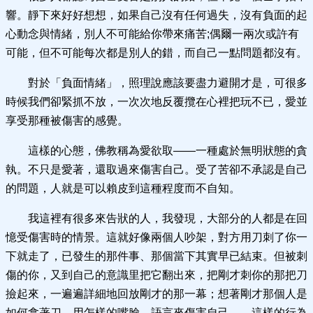
響。靜下來好好想想，如果自己沒有任何過失，沒有負面的起
心動念與情緒，別人不可能給你帶來痛苦;偶爾一兩次或許有
可能，但不可能每次都是別人的錯，而自己一點問題都沒有。
對於「負面情緒」，照理說應該要盡力避開才是，可很多
時候我們卻緊抓不放，一次次地反覆攬在心裡把玩不已，愛並
享受那種被傷害的感覺。
這樣的心態，佛教稱為愛欲取——一種處於無明狀態的貪
執。不只是愛著，還取過來傷害自己。受了苦卻不承認是自己
的問題，人就是可以賴皮到這種程度而不自知。
我這裡有很多來告狀的人，我發現，大部分的人都是在回
憶受傷害時的情景。這就好像兩個人吵架，對方用刀刺了你一
下就走了，已發生的那件事、那個當下其實早已結束。但被刺
傷的你，又到自己的意識里把它翻出來，把剛才刺你的那把刀
撿起來，一遍遍詳細地回放剛才的那一幕；想著剛才那個人是
如何拿著刀，用怎樣的嘴臉、語言來傷害自己……這樣的行為