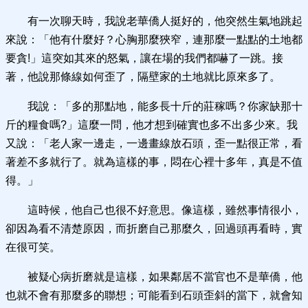
有一次聊天時，我說老華僑人挺好的，他突然生氣地跳起
來說：「他有什麼好？心胸那麼狹窄，連那麼一點點的土地都
要貪!」這突如其來的怒氣，讓在場的我們都嚇了一跳。接
著，他說那條線如何歪了，隔壁家的土地就比原來多了。
我說：「多的那點地，能多長十斤的莊稼嗎？你家缺那十
斤的糧食嗎?」這麼一問，他才想到確實也多不出多少來。我
又說：「老人家一邊走，一邊畫線放石頭，歪一點很正常，看
著差不多就行了。就為這樣的事，悶在心裡十多年，真是不值
得。」
這時候，他自己也很不好意思。像這樣，雖然事情很小，
卻因為看不清楚原因，而折磨自己那麼久，回過頭再看時，實
在很可笑。
被疑心病折磨就是這樣，如果鄰居不當官也不是華僑，他
也就不會有那麼多的聯想；可能看到石頭歪斜的當下，就會知