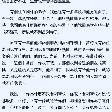
傷害無所不在，生活也會變得困難重重。
有個住在國外的弟子，我已經有十多年沒和他見過面了。
有一次，偶然在飛機上遇見了，他很熱情地過來打招呼。聊天
時，我問他為什麼那麼多年都沒聯繫了？他說因為對有些事情
很不滿意，所以就不到昌列寺了。
原來有一年前他和兩個朋友到昌列寺朝拜，當時只有兩位
老喇嘛在寺里。老喇嘛看到他們很熱情，就想送一條印著祈禱
文的哈達給他們。他們臨走之前，老喇嘛拉住走在最後的人
說：「這個非常好，你收下吧。」那個收到哈達的朋友很高
興，又是磕頭又是感謝。他看到了，因為沒有給他一條，就認
為老喇嘛有分別心，「兩個人一起去，為什麼給別人加持物，
就不給我呢?」
我說：「你為什麼不跟老喇嘛求一條呢？老喇嘛根本沒想
那麼多，正好手上有一條就送給你們，哪裡會想到你為了這件
事，心裡不舒服了十多年，連寺廟也不來了，這火氣未免也太