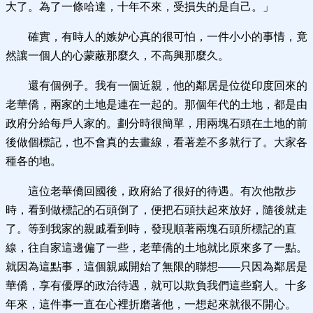
大了。為了一條哈達，十年不來，受損失的是自己。」
確實，有時人的嫉妒心真的很可怕，一件小小的事情，竟
然讓一個人的心蒙蔽那麼久，不高興那麼久。
還有個例子。我有一個近親，他的鄰居是位從印度回來的
老華僑，兩家的土地是連在一起的。那個年代的土地，都是由
政府分給每戶人家的。劃分時很簡單，用兩塊石頭在土地的前
後做個標記，也不會真的去畫線，看著差不多就行了。大家各
種各的地。
這位老華僑回國後，政府給了很好的待遇。有次他散步
時，看到做標記的石頭倒了，便把石頭扶起來放好，隨後就走
了。等到我家的親戚看到時，發現順著兩塊石頭所標記的直
線，往自家這邊偏了一些，老華僑的土地就比原來多了一點。
就因為這點事，這個親戚開始了無限的聯想——只因為鄰居是
華僑，享有優厚的政治待遇，就可以欺負我們這些窮人。十多
年來，這件事一直在心裡折磨著他，一想起來就很不開心。