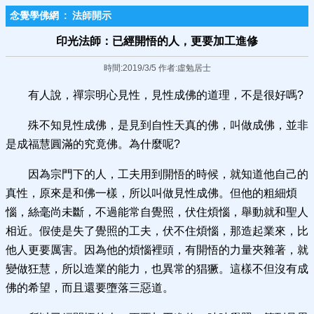
念覺學佛網
:
法師開示
印光法師：已經開悟的人，更要加工進修
時間:2019/3/5 作者:虛勉居士
有人說，禪宗明心見性，見性成佛的道理，不是很好嗎?
殊不知見性成佛，是見到自性天真的佛，叫做成佛，並非
是成福慧圓滿的究竟佛。為什麼呢?
因為宗門下的人，工夫用到開悟的時候，就知道他自己的
真性，原來是和佛一樣，所以叫做見性成佛。但他的粗細煩
惱，絲毫尚未斷，不過能常自覺照，伏住煩惱，舉動就和聖人
相近。假使是失了覺照的工夫，伏不住煩惱，那造起業來，比
他人更要厲害。因為他的煩惱裡頭，有開悟的力量夾雜著，就
變做狂慧，所以造業的能力，也異常的猖獗。這樣不但沒有成
佛的希望，而且還要墮落三惡道。