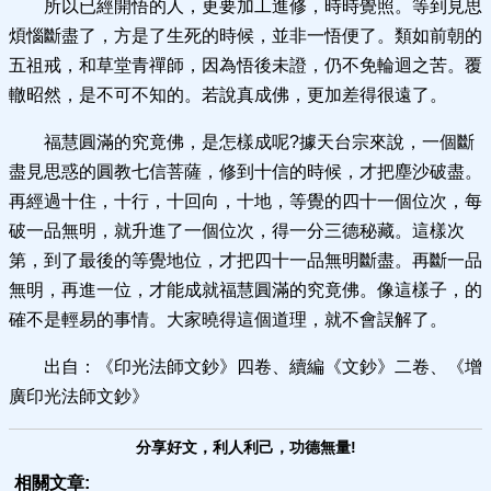
所以已經開悟的人，更要加工進修，時時覺照。等到見思
煩惱斷盡了，方是了生死的時候，並非一悟便了。類如前朝的
五祖戒，和草堂青禪師，因為悟後未證，仍不免輪迴之苦。覆
轍昭然，是不可不知的。若說真成佛，更加差得很遠了。
福慧圓滿的究竟佛，是怎樣成呢?據天台宗來說，一個斷
盡見思惑的圓教七信菩薩，修到十信的時候，才把塵沙破盡。
再經過十住，十行，十回向，十地，等覺的四十一個位次，每
破一品無明，就升進了一個位次，得一分三德秘藏。這樣次
第，到了最後的等覺地位，才把四十一品無明斷盡。再斷一品
無明，再進一位，才能成就福慧圓滿的究竟佛。像這樣子，的
確不是輕易的事情。大家曉得這個道理，就不會誤解了。
出自：《印光法師文鈔》四卷、續編《文鈔》二卷、《增
廣印光法師文鈔》
分享好文，利人利己，功德無量!
相關文章: