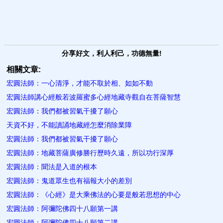
分享好文，利人利己，功德無量!
相關文章:
宏圓法師：一心清淨，才能不取於相、如如不動
宏圓法師講心經般若波羅蜜多心經地藏寺觀自在菩薩智慧
宏圓法師：我們都被習氣干擾了願心
天資不好，不能讀誦地藏經怎麼消除業障
宏圓法師：我們都被習氣干擾了願心
宏圓法師：地藏菩薩廣修勝行歷時久遠，所以功行深厚
宏圓法師：聞法是入道的根本
宏圓法師：鬼道眾生也有福報大小的差別
宏圓法師：《心經》是大乘佛法的心要是般若思想的中心
宏圓法師：阿彌陀佛四十八願第一講
宏圓法師：阿彌陀佛四十八願第二講