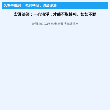
念覺學佛網
:
視頻轉貼
:
講經說法
宏圓法師：一心清淨，才能不取於相、如如不動
時間:2019/3/6 作者:宏圓法師講淨土