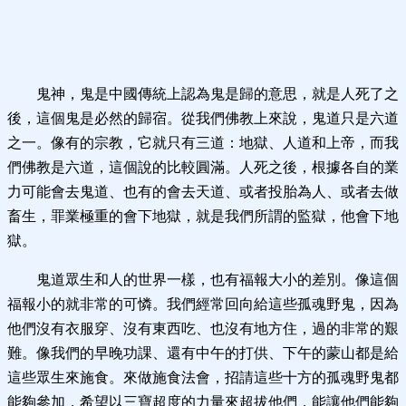
鬼神，鬼是中國傳統上認為鬼是歸的意思，就是人死了之
後，這個鬼是必然的歸宿。從我們佛教上來說，鬼道只是六道
之一。像有的宗教，它就只有三道：地獄、人道和上帝，而我
們佛教是六道，這個說的比較圓滿。人死之後，根據各自的業
力可能會去鬼道、也有的會去天道、或者投胎為人、或者去做
畜生，罪業極重的會下地獄，就是我們所謂的監獄，他會下地
獄。
鬼道眾生和人的世界一樣，也有福報大小的差別。像這個
福報小的就非常的可憐。我們經常回向給這些孤魂野鬼，因為
他們沒有衣服穿、沒有東西吃、也沒有地方住，過的非常的艱
難。像我們的早晚功課、還有中午的打供、下午的蒙山都是給
這些眾生來施食。來做施食法會，招請這些十方的孤魂野鬼都
能夠參加，希望以三寶超度的力量來超拔他們，能讓他們能夠