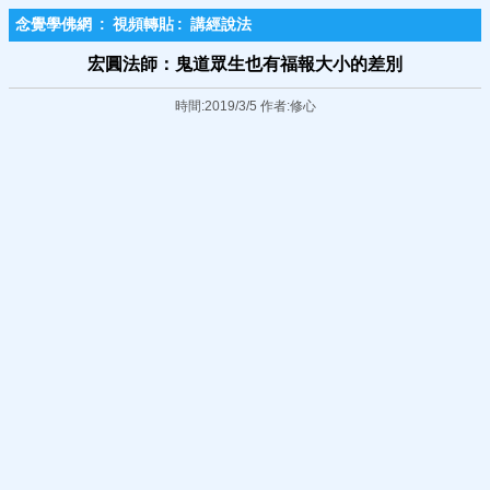
念覺學佛網
:
視頻轉貼
:
講經說法
宏圓法師：鬼道眾生也有福報大小的差別
時間:2019/3/5 作者:修心