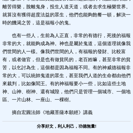
離苦得樂，脫離鬼身，投生人道天道，或者去求生極樂世界。
就算沒有獲得超度法益的眾生，他們也能夠飽餐一頓，解決一
時的饑渴之苦，這是福報小的鬼。
也有一些人，生前為人正直，非常的有德行，死後的福報
非常的大，就能夠成為神。神也是屬於鬼道，這個道理就像我
們世間的人一樣。像我們世間的人，有福報的發財、比較富
有，或者做官，但是也有做貧民的，老百姓嘛，甚至非常的貧
苦，以乞討為生，這個都是因為福報不同。有的神威德福報非
常的大，可以統帥鬼道的眾生，甚至我們人道的生命都由他們
來裁判，比如像閻王。有的神福報要小一些，比如這些土地
神、山神、樹神、還有城隍，他們只是管理一個城市、一個地
區、一片山林、一座山、一棵樹。
摘自宏圓法師《地藏菩薩本願經》講義
分享好文，利人利己，功德無量!