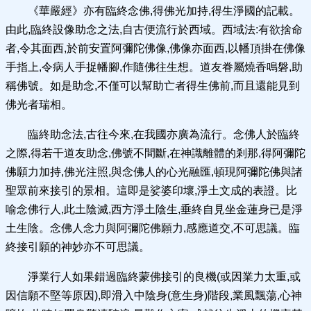
《華嚴經》亦有臨終念佛,得佛光加持,得生淨國的記載。
由此,臨終設像助念之法,自古便流行於西域。西域法:有欲捨命
者,令其面西,於前安置阿彌陀佛像,佛像亦面西,以幡頂掛在佛像
手指上,令病人手捉幡腳,作隨佛往生想。道友眷屬燒香鳴磐,助
稱佛號。如是助念,不僅可以幫助亡者得生佛前,而且還能見到
佛光者瑞相。
臨終助念法,古往今來,在我國亦廣為流行。念佛人於臨終
之際,得若干道友助念,佛號不間斷,在神識離體的剎那,得阿彌陀
佛願力加持,佛光注照,與念佛人的心光融匯,頓現阿彌陀佛與諸
聖眾前來接引的景相。這即是娑婆印壞,淨土文成的表證。比
喻念佛行人,此土陰滅,西方淨土陰生,垂終自見坐金蓮身已是淨
土生陰。念佛人念力與阿彌陀佛願力,感應道交,不可思議。臨
終接引願的神妙亦不可思議。
淨業行人如果錯過臨終蒙佛接引的良機(或因業力太重,或
因信願不堅等原因),即滑入中陰身(意生身)階段,業風飄蕩,心神