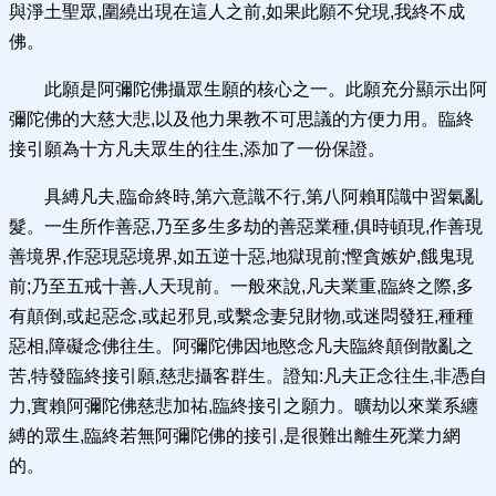
與淨土聖眾,圍繞出現在這人之前,如果此願不兌現,我終不成
佛。
此願是阿彌陀佛攝眾生願的核心之一。此願充分顯示出阿
彌陀佛的大慈大悲,以及他力果教不可思議的方便力用。臨終
接引願為十方凡夫眾生的往生,添加了一份保證。
具縛凡夫,臨命終時,第六意識不行,第八阿賴耶識中習氣亂
髮。一生所作善惡,乃至多生多劫的善惡業種,俱時頓現,作善現
善境界,作惡現惡境界,如五逆十惡,地獄現前;慳貪嫉妒,餓鬼現
前;乃至五戒十善,人天現前。一般來說,凡夫業重,臨終之際,多
有顛倒,或起惡念,或起邪見,或繫念妻兒財物,或迷悶發狂,種種
惡相,障礙念佛往生。阿彌陀佛因地愍念凡夫臨終顛倒散亂之
苦,特發臨終接引願,慈悲攝客群生。證知:凡夫正念往生,非憑自
力,實賴阿彌陀佛慈悲加祐,臨終接引之願力。曠劫以來業系纏
縛的眾生,臨終若無阿彌陀佛的接引,是很難出離生死業力網
的。