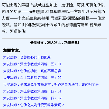
可能出現的障礙,為成就往生加上一層保險。可見,阿彌陀佛以
內具的功德——光明無量,諸佛稱嘆,垂以十方眾生以至極善巧
方便——十念必生,臨終接引,而達到至極圓滿的目標——住定
證滅。證知,阿彌陀佛惠施十方眾生的恩德無有邊際,粉身難
報。阿彌陀佛!
分享好文，利人利己，功德無量!
相關文章:
大安法師：發菩提心的十種因緣
大安法師：淨土宗教程第四編（五）01
大安法師：念佛的功德，真的不可思議
大安法師：淨土宗教程第四編（三）02
大安法師：然末法眾生業障深重，對通途自力法門，難於明了悟
大安法師：淨土宗教程第四編（四）01
大安法師：淨土宗教程第四編（四）02
大安法師：念佛之人為什麼要吃常素呢？