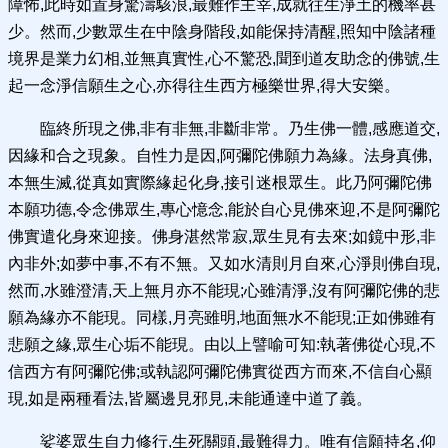
障怖,此時如置身驚濤駭浪,最難作主宰,成就往生淨土的機率甚
少。然而,少數眾生在中陰身階段,如能保持清醒,照知中陰諸種
境界是業力幻相,並無真實性,心不驚恐,聞到道友助念的佛號,生
起一念淨信願生之心,亦得往生西方極樂世界,得大安樂。
臨終所現之佛,非有非無,非斷非常。乃生佛一體,感應道交,
因緣和合之現象。自性力是因,阿彌陀佛願力為緣。法身真佛,
本無生滅,從真如實際緣起化身,接引迷根眾生。此乃阿彌陀佛
本願功德,令念佛眾生,專心憶念,能於自心見佛來迎,不是阿彌陀
佛實遣化身來迎接。佛身湛然常寂,眾生見有去來;如鏡中形,非
內非外;如夢中事,不有不無。又如水清則月自來,心淨則佛自現,
然而,水雖澄清,天上無月亦不能現;心雖清淨,沒有阿彌陀佛的悲
願為緣亦不能現。同樣,月亮雖明,地面無水不能現;正如佛雖有
悲願之緣,眾生心垢不能現。由以上譬喻可知:執著佛從心現,不
信西方有阿彌陀佛;或執認阿彌陀佛實從西方而來,不信自心顯
現,如是兩種看法,皆屬邊見邪見,未能通達中道了義。
娑婆眾生自力修行,生死關頭,最難得力。唯有信願持名,仰