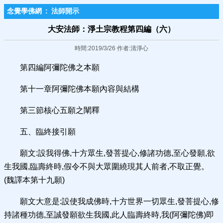
念覺學佛網
:
法師開示
大安法師：淨土宗教程第四編（六）
時間:2019/3/26 作者:清淨心
第四編阿彌陀佛之本願
第十一章阿彌陀佛本願內容與結構
第三節核心五願之闡釋
五、臨終接引願
願文:設我得佛,十方眾生,發菩提心,修諸功德,至心發願,欲
生我國,臨壽終時,假令不與大眾圍繞現其人前者,不取正覺。
(魏譯本第十九願)
願文大意是:設使我成佛時,十方世界一切眾生,發菩提心,修
持諸種功德,至誠發願欲生我國,此人臨壽終時,我(阿彌陀佛)即