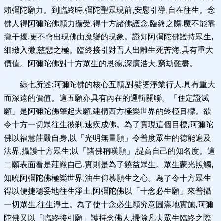
賴彌陀願力。到臨終時,彌陀聖眾現前,安慰引導,自在往生。念
佛人得阿彌陀佛願力攝受,得十方諸佛護念,臨終之際,魔不能靠
攏干擾,更不會出現佛由魔變的現象。證知阿彌陀佛護持眾生,
細緻入微,慈悲之極。臨終接引對吾人出離生死苦海,具有重大
價值。阿彌陀佛對十方眾生的恩德,深廣浩大,窮劫難盡。
綜七所述:阿彌陀佛的核心五願,對娑婆淨業行人,具有重大
而深遠的價值。這五願亦具有內在的邏輯關聯。「住定證滅
願」是阿彌陀佛肇起大願,建構西方極樂世界的終極目標。欲
令十方一切眾往生彼剎,速疾成佛。為了實現這個目標,阿彌陀
佛以福慧莊嚴自身,以「光明無量願」令普度眾生的德能遍及
法界,攝護十方眾生;以「諸佛稱嘆願」,提高自己的知名度。這
二願表面看是莊嚴自己,實則是為了饒益眾生。眾生蒙光照觸,
知曉阿彌陀佛極樂世界,油生仰慕願生之心。為了令十方眾生
得以便捷穩妥地往生淨土,阿彌陀佛以「十念必生願」來普攝
一切眾生,往生淨土。為了使十念必生願究意圓滿地實施,阿彌
陀佛又以「臨終接引願」護持念佛人,掃除凡夫眾生臨終之際