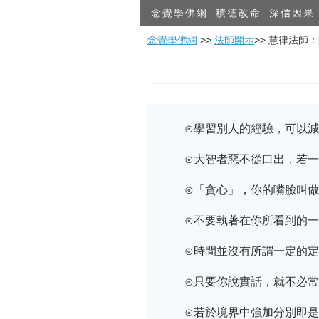
念覺學佛網
積德改命
深信因果
念覺學佛網
>>
法師開示
>> 慧律法師
⊙學習別人的經驗，可以
⊙大智者惡不從口出，若
⊙「貪心」，你的嘴臉叫
⊙不要執著在你所看到的
⊙時間並沒有所謂一定的
⊙只要你說實話，就不必
⊙若於境界中強加分別即