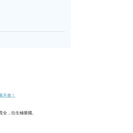
不會​！
貴全，往生極樂國。