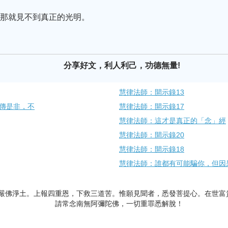
，那就見不到真正的光明。
分享好文，利人利己，功德無量!
慧律法師：開示錄13
不傳是非，不
慧律法師：開示錄17
慧律法師：這才是真正的「念」經
慧律法師：開示錄20
慧律法師：開示錄18
慧律法師：誰都有可能騙你，但因果
嚴佛淨土。上報四重恩，下救三道苦。惟願見聞者，悉發菩提心。在世富
請常念南無阿彌陀佛，一切重罪悉解脫！