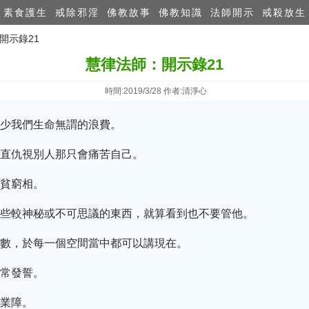
素食護生
戒除邪淫
佛教故事
佛教知識
法師開示
戒殺放生
：開示錄21
慧律法師：開示錄21
時間:2019/3/28 作者:清淨心
減少我們生命無謂的浪費。
一直仇視別人那只會痛苦自己。
做貧窮相。
一些較神秘或不可思議的東西，就算看到也不要管他。
定數，於每一個空間當中都可以講現在。
常常發誓。
是業障。