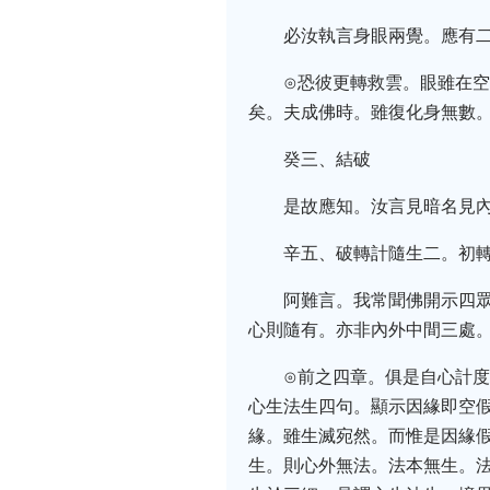
必汝執言身眼兩覺。應有
⊙恐彼更轉救雲。眼雖在
矣。夫成佛時。雖復化身無數
癸三、結破
是故應知。汝言見暗名見
辛五、破轉計隨生二。初
阿難言。我常聞佛開示四
心則隨有。亦非內外中間三處
⊙前之四章。俱是自心計
心生法生四句。顯示因緣即空
緣。雖生滅宛然。而惟是因緣
生。則心外無法。法本無生。