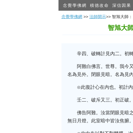
念覺學佛網
積德改命
深信因果
念覺學佛網
>>
法師開示
>> 智旭大師
智旭大
辛四、破轉計見內二。初
阿難白佛言。世尊。我今
名為見外。閉眼見暗。名為見
⊙此復計心在內也。初計
壬二、破斥又三。初正破
佛告阿難。汝當閉眼見暗
無日月燈。此室暗中皆汝焦腑