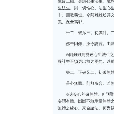
生於三細。是謂心生法生。境
生法生。則一切惟心。法生心
中。圓教義也。今阿難雖述其
義。況全義耶。
壬二、破斥三。初牒計。
佛告阿難。汝今說言。由
⊙阿難雖則雙述心生法生
牒計中不須更出前之兩句。以
癸二、正破又二。初破無
是心無體。則無所合。若
⊙夫妄心的確無體。但阿
妄謂有體。斷斷不敢承當無體
無體之緣心。來合諸法。何異