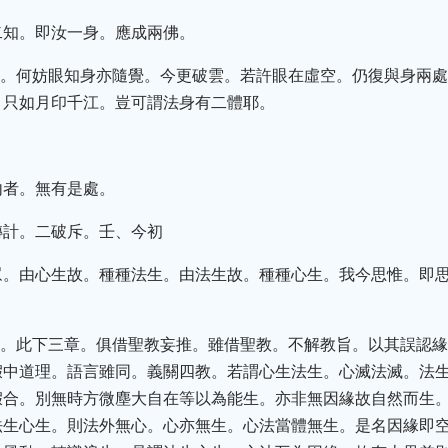
二知。即汝一身。應成兩佛。
空。何妨眼知身亦隨覺。今更破雲。若許眼在虛空。仍復與身兩
。只如月印千江。豈可謂法身有二體耶。
內者。無有是處。
轉計。二破斥。壬、今初
眾。由心生故。種種法生。由法生故。種種心生。我今思惟。即
。
度。此下三章。俱借聖教妄推。雖借聖教。不解教旨。以其誤認
假中道理。語言雖同。義關四教。若謂心生法生。心滅法滅。法
假合。別無時方微塵大自在等以為能生。亦非無因緣故自然而生
法生心生。則法外無心。心亦無生。心法當體無生。是名因緣即