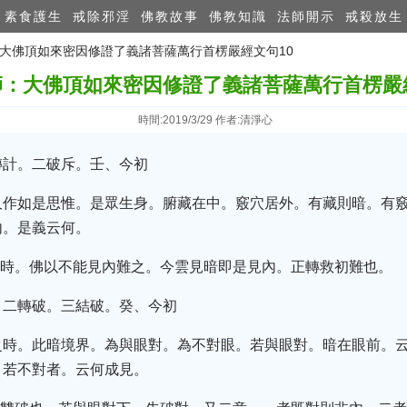
素食護生
戒除邪淫
佛教故事
佛教知識
法師開示
戒殺放生
：大佛頂如來密因修證了義諸菩薩萬行首楞嚴經文句10
師：大佛頂如來密因修證了義諸菩薩萬行首楞嚴經
時間:2019/3/29 作者:清淨心
轉計。二破斥。壬、今初
又作如是思惟。是眾生身。腑藏在中。竅穴居外。有藏則暗。有
內。是義云何。
內時。佛以不能見內難之。今雲見暗即是見內。正轉救初難也。
。二轉破。三結破。癸、今初
之時。此暗境界。為與眼對。為不對眼。若與眼對。暗在眼前。
。若不對者。云何成見。