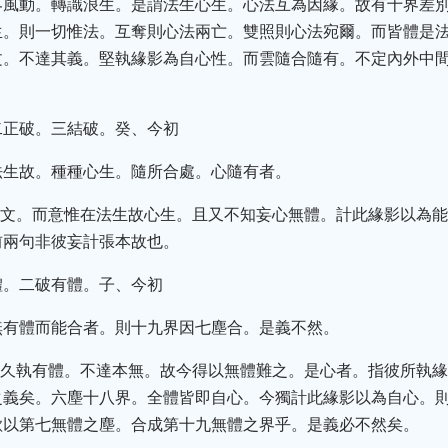
界風動。轉識浪生。是謂法生心生。心法互為因緣。故有十界差
生。則一切惟法。互奪則心法兩亡。雙照則心法宛爾。而皆體是
文。不達其義。堅執緣影為自心性。而雲隨合隨有。不定內外中
二正破。三結破。癸、今初
法生故。種種心生。隨所合處。心隨有者。
之文。而意惟在法生故心生。且又不知妄心無體。計此緣影以為
前兩句非彼妄計張本故也。
體。二破有體。子、今初
無有體而能合者。則十九界因七塵合。是義不然。
難久執有體。不達本無。故今得以無體難之。是心者。指彼所執
之義矣。六塵十八界。全體皆即自心。今獨計此緣影以為自心。
欲以第七無體之塵。合成第十九無體之界乎。是義必不然矣。