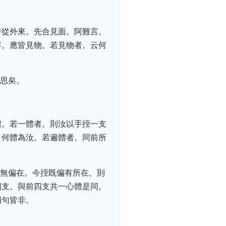
若從外來。先合見面。阿難言。
存。應皆見物。若見物者。云何
以思矣。
體。若一體者。則汝以手挃一支
。何體為汝。若遍體者。同前所
挃無偏在。今挃既偏有所在。則
四支。與前四支共一心體是同。
四句皆非。