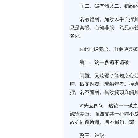
子二、破有體又二。初約
若有體者。如汝以手自挃
見是其眼。心知非眼。為見非
名死。
⊙此正破妄心。而乘便兼
醜二、約一多遍不遍破
阿難。又汝覺了能知之心
時。四支應覺。若鹹覺者。挃
挃。若不遍者。當汝觸頭亦觸
⊙先立四句。然後一一破
鹹覺義墮。而四支共一心體不
故亦同前所難。四不遍句。謂
癸三、結破