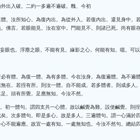
內外出入破。二約一多遍不遍破。醜、今初
其體。汝所知心。為復內出。為從外入。若復內出。還見身中。
義。佛言。若眼能見。汝在室中。門能見不。則諸已死。尚有眼
破妄眼也。浮塵之眼。不能有見。緣影之心。何能有知。噫。可
若必有體。為復一體。為有多體。今在汝身。為復遍體。為不遍
應無在。若挃有所。則汝一體。自不能成。若多體者。則成多人
其足。頭有所覺。足應無知。今汝不然。
之。初一體句。謂四支共一心體。故以鹹覺為難。設使鹹覺。則
成矣。次多體句。即是多心。故是多人。三遍體句。謂一心滿於
一心不能遍應。故宜一處有知。一處無知也。今汝不然句。總結