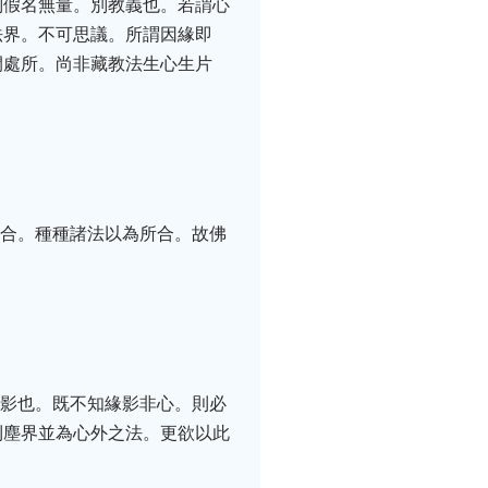
別假名無量。別教義也。若謂心
法界。不可思議。所謂因緣即
間處所。尚非藏教法生心生片
能合。種種諸法以為所合。故佛
緣影也。既不知緣影非心。則必
則塵界並為心外之法。更欲以此