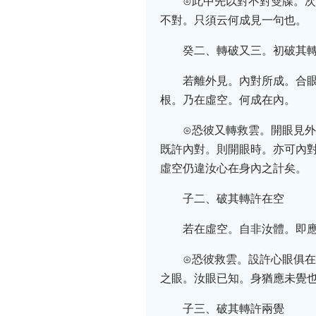
⊙此中先以對不對雙牒。
不對。只須云何成見一句也。
癸二、轉破又三。初破其
若離外見。內對所成。合
根。乃在虛空。何成在內。
⊙恐彼又轉救雲。開眼見
既許內對。則開眼時。亦可內
虛空仍違汝心在身內之計矣。
子二、破其轉許在空
若在虛空。自非汝體。即
⊙恐彼救雲。設許心眼俱
之眼。汝眼已知。身猶應未覺
子三、破其轉許兩覺