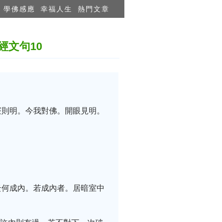
學佛感應
幸福人生
熱門文章
文句10
竅則明。今我對佛。開眼見明。
云何成內。若成內者。居暗室中