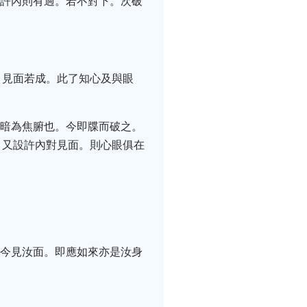
者許內則有過。若不對下。次破
。見面若成。此了知心及與眼
室暗為焦腑也。今即牒而破之。
。又設許內對見面。則心眼俱在
來今見汝面。即應如來亦是汝身