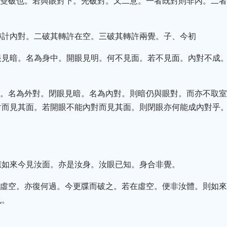
次雙破也。若與眼對下。先破對。又二意。一者既對則非內。二
轉計內對。二破其轉許在空。三破其轉許兩覺。子、今初
眼見暗。名為身中。開眼見明。何不見面。若不見面。內對不成
外。名為外對。閉眼見暗。名為內對。則暗仍與眼對。而亦不取
對而見其面。若開眼不能內對而見其面。則閉眼亦何能成內對乎
應如來今見汝面。亦是汝身。汝眼已知。身合非覺。
在虛空。亦復何過。今更牒而破之。若在虛空。便非汝體。則如
也。