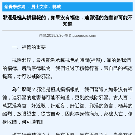
念覺學佛網
:
居士文章
:
轉載
邪淫是極其損福報的，如果沒有福德，連邪淫的危害都可能不
知道
時間:2019/3/30 作者:guoguoju.com
一、福德的重要
戒除邪淫，最後能夠承載戒色的時間(福報)，靠的是我們
的福德。所謂厚德載物，我們通過了積德行善，讓自己的福德
提高，才可以戒除邪淫。
為什麼呢？邪淫是極其損福報的，我們普通人如果沒有福
德，連邪淫的危害都可能不知道，更別說戒除邪淫。古人言：
萬惡淫為首，奸近殺，奸近妄，奸近盜。邪淫的危害，極其的
酷烈，放眼望去，從古自今，因此事身體病危，家破人亡，傷
身敗國，何可勝數!!
經常行善積德之人，身有正氣，身有正氣之人，豈會有如