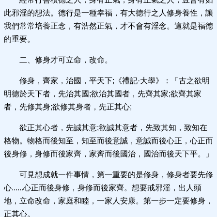
此邪淫的想法。德行是一種幸福，有大德行之人修身養性，讓
我們常常培養正念，有浩然正氣，才不會有淫念。這就是福德
的重要。
二、修身才可立命，改命。
修身，齊家，治國，平天下;《禮記·大學》：「古之欲明
明德於天下者，先治其國;欲治其國者，先齊其家;欲齊其家
者，先修其身;欲修其身者，先正其心;
欲正其心者，先誠其意;欲誠其意者，先致其知，致知在
格物。物格而後知至，知至而後意誠，意誠而後心正，心正而
後身修，身修而後家齊，家齊而後國治，國治而後天下平。」
可見想成就一件事情，第一重要的是修身，修身者要先修
心......心正而後身修，身修而後家齊。想要戒邪淫，出人頭
地，立命改命，家庭和睦，一家人安康。第一步一定要修身，
正其心。