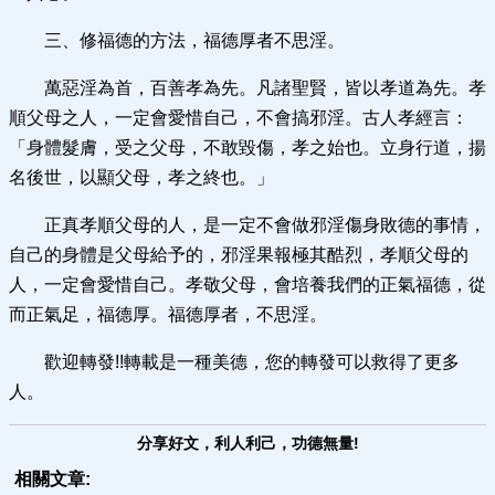
三、修福德的方法，福德厚者不思淫。
萬惡淫為首，百善孝為先。凡諸聖賢，皆以孝道為先。孝
順父母之人，一定會愛惜自己，不會搞邪淫。古人孝經言：
「身體髮膚，受之父母，不敢毀傷，孝之始也。立身行道，揚
名後世，以顯父母，孝之終也。」
正真孝順父母的人，是一定不會做邪淫傷身敗德的事情，
自己的身體是父母給予的，邪淫果報極其酷烈，孝順父母的
人，一定會愛惜自己。孝敬父母，會培養我們的正氣福德，從
而正氣足，福德厚。福德厚者，不思淫。
歡迎轉發!!轉載是一種美德，您的轉發可以救得了更多
人。
分享好文，利人利己，功德無量!
相關文章: