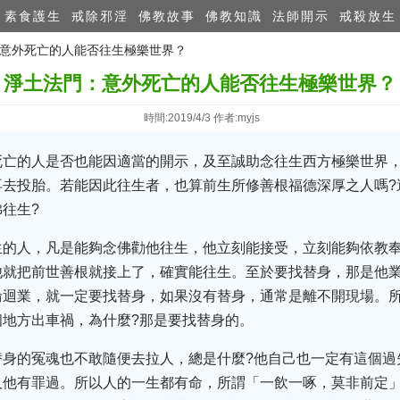
素食護生
戒除邪淫
佛教故事
佛教知識
法師開示
戒殺放生
門：意外死亡的人能否往生極樂世界？
淨土法門：意外死亡的人能否往生極樂世界？
時間:2019/4/3 作者:myjs
死亡的人是否也能因適當的開示，及至誠助念往生西方極樂世界
再去投胎。若能因此往生者，也算前生所修善根福德深厚之人嗎?
往生?
生的人，凡是能夠念佛勸他往生，他立刻能接受，立刻能夠依教
他就把前世善根就接上了，確實能往生。至於要找替身，那是他
輪迴業，就一定要找替身，如果沒有替身，通常是離不開現場。
地方出車禍，為什麼?那是要找替身的。
替身的冤魂也不敢隨便去拉人，總是什麼?他自己也一定有這個過
人他有罪過。所以人的一生都有命，所謂「一飲一啄，莫非前定