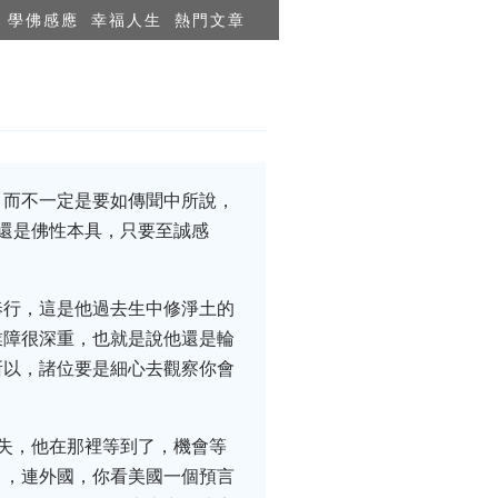
學佛感應
幸福人生
熱門文章
，而不一定是要如傳聞中所說，
還是佛性本具，只要至誠感
奉行，這是他過去生中修淨土的
業障很深重，也就是說他還是輪
所以，諸位要是細心去觀察你會
失，他在那裡等到了，機會等
」，連外國，你看美國一個預言