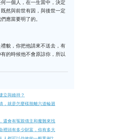
任何一個人，在一生當中，決定
。既然與前世有因，與後世一定
我們應當要明了的。
是禮貌，你把他請來不送去，有
神有的時候他不會原諒你，所以
建立與維持？
情，就是怎麼樣脫離六道輪迴
，還會有冤親債主和魔難來找
命裡頭有多少財富，你有多大
人人都可以仿效的一般案例?