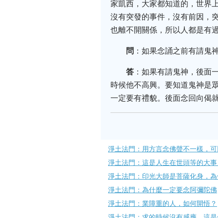
家凱西，大家都知道的，世界
沒有突發的事件，沒有前因，
也離不開關係，所以人都是有
問
：如果念誦之前有請鬼神
答
：如果有請鬼神，後面
時候他不高興。要知道鬼神是
一定要有禮貌。後面念回向偈
淨土法門：用方言念佛聲不一樣，可
淨土法門：這是人生在世頭等的大事
淨土法門：印光大師是菩薩化身，為
淨土法門：為什麼一定要念阿彌陀佛
淨土法門：業障重的人，如何開悟？
淨土法門：求的時候沒有感應，這是