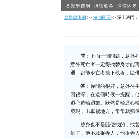
念覺學佛網
積德改命
深信因果
念覺學佛網
>>
法師開示
>> 淨土法
問
：下面一個問題，意外
意外死亡者一定得找替身才能
通，都能令亡者放下執著，隨佛
答
：你問的很好，意外往
因很深，在這個時候一提醒，
迴心造輪迴業。既然是輪迴心
發現，出車禍地方，常常就那個
替身也不是隨便找的，找
到了，他不敢捉弄人，他捉弄