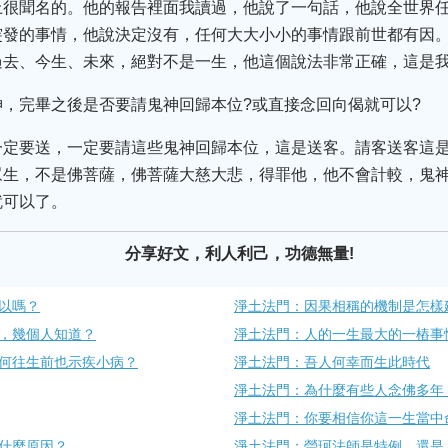
上很聞名的。他的報告裡面我讀過，他說了一句話，他說全世界
突發的事情，他說決定沒有，任何大大小小的事情跟前世都有因
過去、今生、未來，絕對不是一生，他這個說法非常正確，這是
，完畢之後是否要請鬼神回歸本位?或直接念回向偈就可以?
一定要送，一定要請這些鬼神回歸本位，這是送客。請客送客這
眾生，不是佛菩薩，佛菩薩大慈大悲，得罪他，他不會計較，鬼
就可以了。
分享好文，利人利己，功德無量!
以嗎？
淨土法門：因果相稱的機制是怎樣
，幾個人知道？
淨土法門：人的一生最大的一樁事
何往生前也示疾小病？
淨土法門：吾人何幸而生此時代
淨土法門：為什麼有些人念佛多年
淨土法門：你要相信你這一生當中
什麼原因？
淨土法門：瑩珂法師是特例，還是