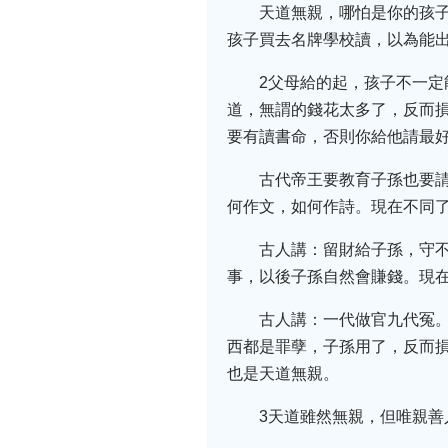
天道無親，哪怕是你的孩
孩子買去名牌學校讀，以為能
2父母給的起，孩子不一
道，無謂的錢花太多了，反而
要有讀書命，否則你給他請最
古代帝王要教育子孫也要
何作文，如何作詩。現在不同
古人講：留財給子孫，守
事，以後子孫自然會賺錢。現
古人講：一代做官九代冤
西都是罪孽，子孫用了，反而
也是天道無親。
3天道雖然無親，但唯親善