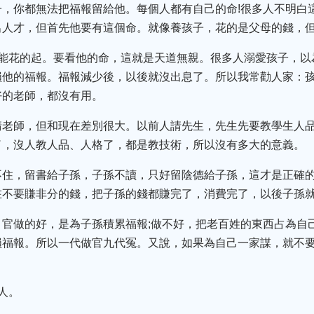
子，你都無法把福報留給他。每個人都有自己的命!很多人不明白
出人才，但首先他要有這個命。就像養孩子，花的是父母的錢，
定能花的起。要看他的命，這就是天道無親。很多人溺愛孩子，以
損他的福報。福報減少後，以後就沒出息了。所以我常勸人家：
好的老師，都沒有用。
請老師，但和現在差別很大。以前人請先生，先生先要教學生人
了，沒人教人品、人格了，都是教技術，所以沒有多大的意義。
不住，留書給子孫，子孫不讀，只好留陰德給子孫，這才是正確
在不要賺非分的錢，把子孫的錢都賺完了，消費完了，以後子孫
。官做的好，是為子孫積累福報;做不好，把老百姓的東西占為自
損福報。所以一代做官九代冤。又說，如果為自己一家謀，就不
人。