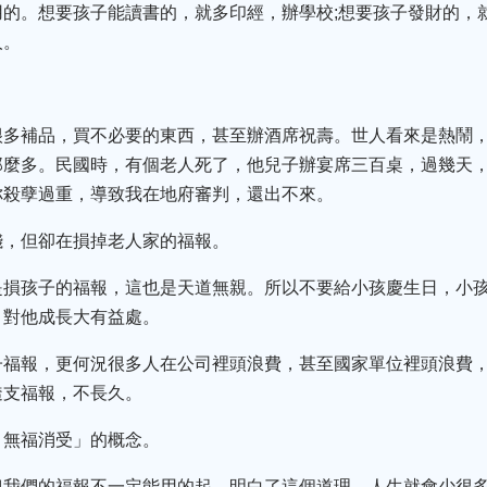
的。想要孩子能讀書的，就多印經，辦學校;想要孩子發財的，
人。
很多補品，買不必要的東西，甚至辦酒席祝壽。世人看來是熱鬧
那麼多。民國時，有個老人死了，他兒子辦宴席三百桌，過幾天
你殺孽過重，導致我在地府審判，還出不來。
錢，但卻在損掉老人家的福報。
是損孩子的福報，這也是天道無親。所以不要給小孩慶生日，小
，對他成長大有益處。
子福報，更何況很多人在公司裡頭浪費，甚至國家單位裡頭浪費
透支福報，不長久。
，無福消受」的概念。
我們的福報不一定能用的起。明白了這個道理，人生就會少很多