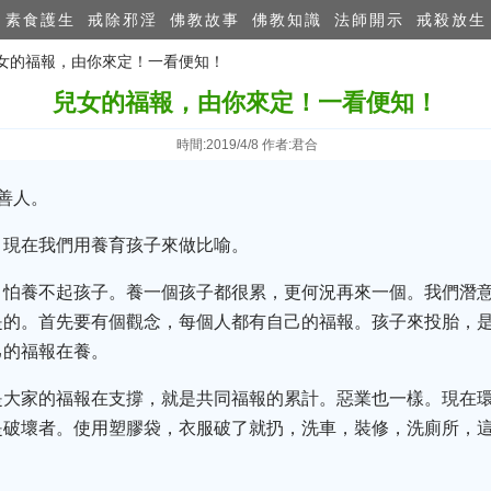
素食護生
戒除邪淫
佛教故事
佛教知識
法師開示
戒殺放生
兒女的福報，由你來定！一看便知！
兒女的福報，由你來定！一看便知！
時間:2019/4/8 作者:君合
善人。
，現在我們用養育孩子來做比喻。
，怕養不起孩子。養一個孩子都很累，更何況再來一個。我們潛
是的。首先要有個觀念，每個人都有自己的福報。孩子來投胎，
己的福報在養。
是大家的福報在支撐，就是共同福報的累計。惡業也一樣。現在
是破壞者。使用塑膠袋，衣服破了就扔，洗車，裝修，洗廁所，