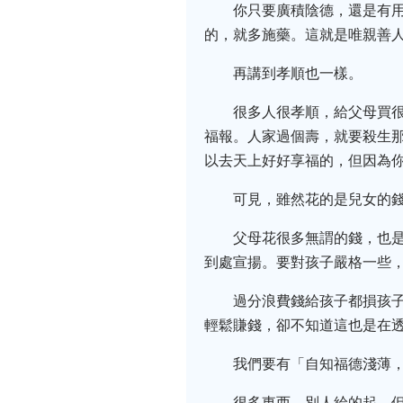
你只要廣積陰德，還是有用
的，就多施藥。這就是唯親善
再講到孝順也一樣。
很多人很孝順，給父母買
福報。人家過個壽，就要殺生
以去天上好好享福的，但因為
可見，雖然花的是兒女的
父母花很多無謂的錢，也
到處宣揚。要對孩子嚴格一些
過分浪費錢給孩子都損孩
輕鬆賺錢，卻不知道這也是在
我們要有「自知福德淺薄
很多東西，別人給的起，但