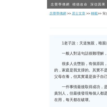
念覺學佛網
積德改命
深信因果
念覺學佛網
>>
居士文章
>>
轉載
>> 
1老子說：天道無親，唯親
一般人對這句話很難理解
很多人去墮胎，有個原因
的，家庭是我支撐的。其實不
父母在養，但其實還是孩子自
一件事情最後取得成功，
責別人，但最後發現每個人都
在用，每天都在破壞。