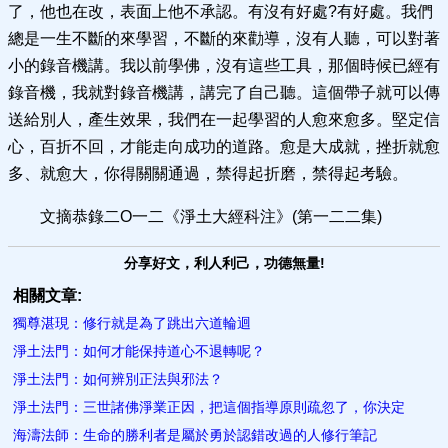
了，他也在改，表面上他不承認。有沒有好處?有好處。我們
總是一生不斷的來學習，不斷的來勸導，沒有人聽，可以對著
小的錄音機講。我以前學佛，沒有這些工具，那個時候已經有
錄音機，我就對錄音機講，講完了自己聽。這個帶子就可以傳
送給別人，產生效果，我們在一起學習的人愈來愈多。堅定信
心，百折不回，才能走向成功的道路。愈是大成就，挫折就愈
多、就愈大，你得關關通過，禁得起折磨，禁得起考驗。
文摘恭錄二O一二《淨土大經科注》(第一二二集)
分享好文，利人利己，功德無量!
相關文章:
獨尊湛現：修行就是為了跳出六道輪迴
淨土法門：如何才能保持道心不退轉呢？
淨土法門：如何辨別正法與邪法？
淨土法門：三世諸佛淨業正因，把這個指導原則疏忽了，你決定
海濤法師：生命的勝利者是屬於勇於認錯改過的人修行筆記