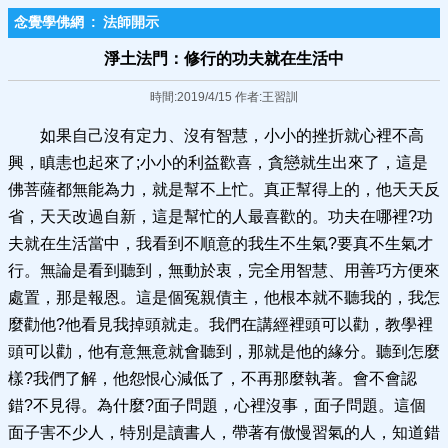
念覺學佛網
:
法師開示
淨土法門：修行的功夫就在生活中
時間:2019/4/15 作者:王習訓
如果自己沒有定力、沒有智慧，小小的挫折就心裡不高
興，瞋恚也起來了;小小的利益歡喜，貪戀就生出來了，這是
佛菩薩都無能為力，就是幫不上忙。真正幫得上的，他天天反
省，天天改過自新，這是幫忙的人最喜歡的。功夫在哪裡?功
夫就在生活當中，我看到不順意的我生不生氣?要真不生氣才
行。無論是看到聽到，無動於衷，完全用智慧、用善巧方便來
處置，那是報恩。這是個冤親債主，他根本就不聽我的，我怎
麼勸他?他看見我掉頭就走。我們在講經裡頭可以勸，教學裡
頭可以勸，他有意無意就會聽到，那就是他的緣分。聽到怎麼
樣?我們了解，他怨恨心減低了，不再那麼執著。會不會認
錯?不見得。為什麼?面子問題，心裡沒事，面子問題。這個
面子害不少人，特別是讀書人，帶著有傲慢習氣的人，知道錯