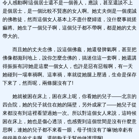
令人感動啊!這個居士還不是一個善人，應該，甚至還談不上
是個居士，是一個比較不賢惠的女人啊。她丈夫倒是一個虔誠
的佛教徒，然而這個女人基本上不盡什麼婦道，沒什麼事就搓
痲將。她生了一個兒子啊，這個兒子都不帶啊，都是她的丈夫
帶大的。
而且她的丈夫念佛，設這個佛龕，她還發脾氣啊，甚至把
佛像都拋到地上，說你怎麼念佛的，搞迷信這一套啊，她還講
得振振有詞!她是這麼一個女人，也許是惡有惡報啊，有一天
她碰到一場車禍啊。這車禍，車就從她腿上壓過，生命是保存
下來了，然而呢，兩條腿沒有了!
她就被困在床上，困在床上呢，你看她的兒子——北京的
四合院，她的兒子就住在她的隔壁，另外成家了——她兒子從
來都沒有到這裡看望過她一次。所以對這個女人來說，這時候
困在床上，她也是傷心透頂，也感覺到這個世間是沒有什麼意
思啊，連她的兒子都不來看一眼，母子情沒有了嘛!她幸虧有
個很善良的丈夫啊，還能夠天天幫他做護理啊!