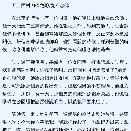
五、面對刀砍危險,從容念佛
在北京的時候，有一位同修，他在單位上就他自己念佛，
他一天能念二三萬佛號。他在報社工作，碰到其他人，也告訴
他們多念佛啊。甚至他常給那些人發個念珠，反正你念不念沒
關係，帶個念珠做個裝飾嘛。碰到問題的時候，碰到苦難的時
候，你念佛能幫助你，他就常常把這個理念灌輸過去。
哎，過了幾個月，果然有一位女同事，打電話說，哎呀，
我非常感謝你啊，你救了我啊。那這個女同胞是怎麼了?她是
正在談戀愛，她跟那個男朋友啊，在談的過程當中，覺得不合
適，就想跟那個男的提出分手，但這個男的不答應啊，他進入
角色了。所以，有一天，那個男的約她到公園來談話，她也就
準備在公園裡把話跟他說明白，以後就不要來往了。
這時候一來，她剛坐下，這個男的突然走到她後邊，惡狠
狠地說：今天你不答應我，我就把你殺了。他拿把刀出來，拿
把刀，哎，這個女的碰到這種情況，心裡很害怕啊，這個要動