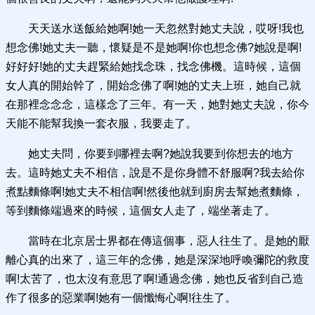
天天送水送飯給她啊!她一天忽然對她丈夫說，哎呀!我也
想念佛!她丈夫一聽，懷疑是不是她啊!你也想念佛?她說是啊!
好好好!她的丈夫趕緊給她找念珠，找念佛機。這時候，這個
女人真的開始幹了，開始念佛了啊!她的丈夫上班，她自己就
在那裡念念念，這樣念了三年。有一天，她對她丈夫說，你今
天能不能幫我換一套衣服，我要走了。
她丈夫問，你要到哪裡去啊?她說我要到你想去的地方
去。這時她丈夫不相信，說是不是你身體不舒服啊?我去給你
煮點麵條啊!她丈夫不相信啊!然後他就到廚房去幫她煮麵條，
等到麵條端過來的時候，這個女人走了，端坐著走了。
當時在北京居士界都在傳這個事，惡人往生了。是她的厭
離心真的出來了，這三年的念佛，她是深深地呼喚彌陀的救度
啊!太苦了，也太沒有意思了啊!通過念佛，她也反省到自己造
作了很多的惡業啊!她有一個懺悔心啊!往生了。