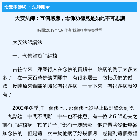
念覺學佛網
:
法師開示
大安法師：五個感應，念佛功德竟是如此不可思議
時間:2019/4/16 作者:我願往生極樂世界
大安法師講法
一、念佛治癒肺結核
古往今來，淨業行人在念佛的實踐中，治病的例子太多太
多了。在十天百萬佛號閉關中，有很多居士，包括我們的僧
眾，反映原來進關的時候有很多病，十天下來，有很多病就沒
有了!
2002年冬季打一個佛七，那個佛七從早上四點鐘念到晚
上九點鐘，中間不間斷，中午也不休息。有一位比丘師進去之
前有肺結核病，拍的片子肺部有一塊陰影，他是帶著發低燒參
加念佛的，但是這一次由於他病了好幾個月，感覺到這個身體