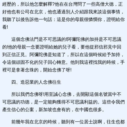
經歷的，所以他怎麼解釋?他在在台灣問了一些高僧大德，正
好他也有公司在北京，他也通過別人介紹跟我來談這個事情，
我聽了以後告訴他一句話：這是你的母親很憐憫你，證明給你
看!
這個念佛法門是不可思議的!阿彌陀佛的加持是不可思議
的!他的母親一念要證明給她的兒子看，要他從邪信邪見中回
到正信正見。阿彌陀佛是知道了，所以在這個時候給予加持，
令這個頑固不化的兒子回心轉意。他到我這裡找我的時候，手
裡可是拿著念珠的，開始念佛了呀!
四、造惡業的人念佛往生
所以我們念佛呀!用至誠心念佛，去開顯這個名號當中不
可思議的功德，是一定能夠獲得不可思議利益的。這些令我們
產生信心的公案，新加坡也會有的，在中國也很多。
前幾年我在北京的時候，聽到有一位居士說啊，往生也都