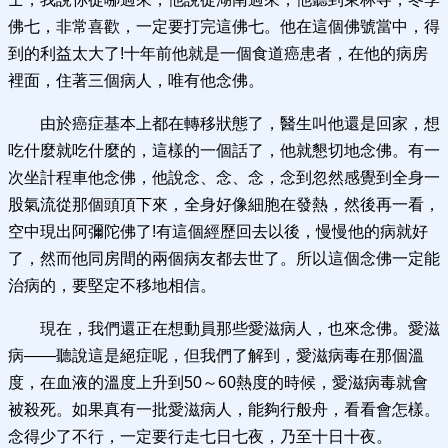
佛七，非常喜歡，一定要打完這佛七。他在這個佛號當中，得
到的利益太大了!十年前他就是一個食道癌患者，在他的病房
裡面，住著三個病人，唯有他念佛。
由於癌症基本上都在轉移狀態了，醫生叫他還是回家，想
吃什麼就吃什麼的，這樣的一個話了，他就懇切地念佛。有一
次坐計程車他念佛，他說念、念、念，念到忽然感覺到全身一
股氣流從那個頭頂下來，全身好像細胞在發熱，然後再一看，
空中現出阿彌陀佛了!有這個經歷回去以後，慢慢他的病就好
了，然而他同房間的兩個病友都去世了。所以這個念佛一定能
治病的，要堅定不移地相信。
現在，我們還正在想動員那些愛滋病人，也來念佛。愛滋
病——聽說這是絕症呢，但我們了解到，愛滋病毒在那個溫
度，在血液的溫度上升到50～60熱度的時候，愛滋病毒就會
被殺死。如果真有一批愛滋病人，能夠行般舟，看看會怎樣。
念得少了不行，一定要行走七日七夜，乃至十日十夜。