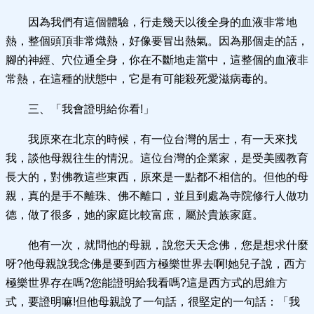
因為我們有這個體驗，行走幾天以後全身的血液非常地
熱，整個頭頂非常熾熱，好像要冒出熱氣。因為那個走的話，
腳的神經、穴位通全身，你在不斷地走當中，這整個的血液非
常熱，在這種的狀態中，它是有可能殺死愛滋病毒的。
三、「我會證明給你看!」
我原來在北京的時候，有一位台灣的居士，有一天來找
我，談他母親往生的情況。這位台灣的企業家，是受美國教育
長大的，對佛教這些東西，原來是一點都不相信的。但他的母
親，真的是手不離珠、佛不離口，並且到處為寺院修行人做功
德，做了很多，她的家庭比較富庶，屬於貴族家庭。
他有一次，就問他的母親，說您天天念佛，您是想求什麼
呀?他母親說我念佛是要到西方極樂世界去啊!她兒子說，西方
極樂世界存在嗎?您能證明給我看嗎?這是西方式的思維方
式，要證明嘛!但他母親說了一句話，很堅定的一句話：「我