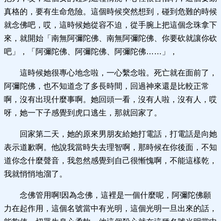
真格的，要有生命危險。這個時候突然想到，碰到危難的時候
就念佛吧，哎，這時候她從容不迫，從手腕上把這個念珠拿下
來，就開始「南無阿彌陀佛、南無阿彌陀佛、你要砍就讓你砍
吧」，「阿彌陀佛、阿彌陀佛、阿彌陀佛……」，
這時候她很專心地念啦，一心繫念啦。死亡就在面前了，
阿彌陀佛，也不知道念了多長時間，回過神來還是比較正常
啊，沒有出現什麼事啊。她回頭一看，沒有人啦，沒有人，哎
呀，她一下子感覺到虎口逃生，那就回家了。
回家第二天，她的原來男朋友給她打電話，打電話是向她
表示道歉啊。他說我當時失去理智啊，那時候在你後面，不知
道你念什麼聲音，我忽然感覺到自己很慚愧啊，不能這樣乾，
我就悄悄地溜了。
念佛管用啊!因為念佛，這裡是一個什麼呢，阿彌陀佛願
力在起作用，這個名號當中有光明，這個光明一旦出來的話，