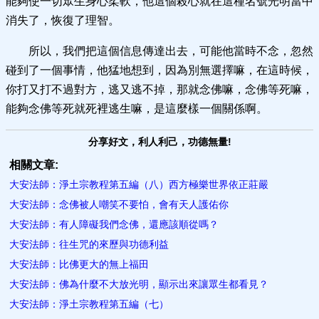
能夠使一切眾生身心柔軟，他這個殺心就在這種名號光明當中
消失了，恢復了理智。
所以，我們把這個信息傳達出去，可能他當時不念，忽然
碰到了一個事情，他猛地想到，因為別無選擇嘛，在這時候，
你打又打不過對方，逃又逃不掉，那就念佛嘛，念佛等死嘛，
能夠念佛等死就死裡逃生嘛，是這麼樣一個關係啊。
分享好文，利人利己，功德無量!
相關文章:
大安法師：淨土宗教程第五編（八）西方極樂世界依正莊嚴
大安法師：念佛被人嘲笑不要怕，會有天人護佑你
大安法師：有人障礙我們念佛，還應該順從嗎？
大安法師：往生咒的來歷與功德利益
大安法師：比佛更大的無上福田
大安法師：佛為什麼不大放光明，顯示出來讓眾生都看見？
大安法師：淨土宗教程第五編（七）