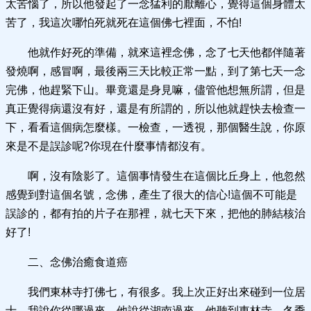
太苦惱了，所以他發起了一念猛利的厭離心，覺得這個身體太
苦了，我這次哪怕死就死在這個佛七裡面，不怕!
他就作好死的準備，就來這裡念佛，念了七天他都伴隨著
發燒啊，感冒啊，最後兩三天比較正常一點，到了第七天一念
完佛，他趕緊下山。畢竟還是身見嘛，儘管他想無所謂，但是
真正覺得病還沒有好，還是有所謂的，所以他就趕快去檢查一
下，看看這個病怎麼樣。一檢查，一透視，那個醫生說，你原
來是不是誤診呢?你現在什麼事情都沒有。
啊，沒有陰影了。這個事情發生在這個比丘身上，他忽然
感覺到對這個名號，念佛，產生了很大的信心!這個不可能是
誤診的，都有拍的片子在那裡，就七天下來，把他的肺結核治
好了!
二、念佛治癒食道癌
我們東林寺打佛七，有很多。我上次正好出來碰到一位居
士，我說你從哪過來，他說從湖南過來，他聽到東林寺，冬季