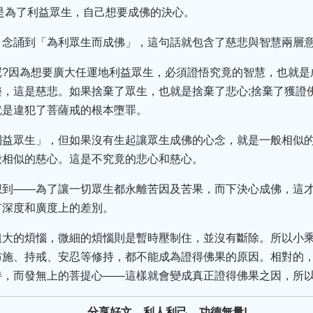
是為了利益眾生，自己想要成佛的決心。
，念誦到「為利眾生而成佛」，這句話就包含了慈悲與智慧兩層
呢?因為想要廣大任運地利益眾生，必須證悟究竟的智慧，也就是
，這是慈悲。如果捨棄了眾生，也就是捨棄了悲心;捨棄了獲證
就是違犯了菩薩戒的根本墮罪。
利益眾生」，但如果沒有生起讓眾生成佛的心念，就是一般相似的
般相似的慈心。這是不究竟的悲心和慈心。
想到——為了讓一切眾生都永離苦因及苦果，而下決心成佛，這
有深度和廣度上的差別。
粗大的煩惱，微細的煩惱則是暫時壓制住，並沒有斷除。所以小
布施、持戒、安忍等修持，都不能成為證得佛果的原因。相對的
持，而發無上的菩提心——這樣就會變成真正證得佛果之因，所
分享好文，利人利己，功德無量!