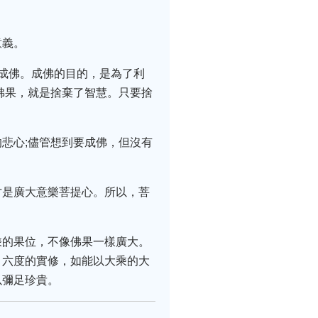
意義。
成佛。成佛的目的，是為了利
佛果，就是捨棄了智慧。只要捨
悲心;儘管想到要成佛，但沒有
才是廣大意樂菩提心。所以，菩
乘的果位，不像佛果一樣廣大。
，六度的實修，如能以大乘的大
以彌足珍貴。