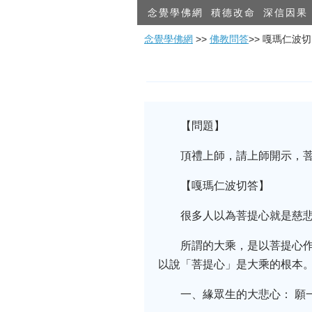
念覺學佛網
積德改命
深信因果
念覺學佛網
>>
佛教問答
>> 嘎瑪仁波
【問題】
頂禮上師，請上師開示，菩
【嘎瑪仁波切答】
很多人以為菩提心就是慈
所謂的大乘，是以菩提心
以說「菩提心」是大乘的根本
一、緣眾生的大悲心： 願