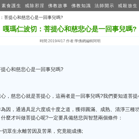
素食護生
戒除邪淫
佛教故事
佛教知識
法師開示
戒殺放生
切：菩提心和慈悲心是一回事兒嗎?
嘎瑪仁波切：菩提心和慈悲心是一回事兒嗎?
時間:2019/4/17 作者:學佛網編輯阿明
提心和慈悲心是一回事兒嗎?
悲心，慈悲心就是菩提心，這兩者是一回事兒嗎?我們要知道菩提
作為因，通過具足六度或十度之道，獲得圓滿、成熟、清淨三種
。什麼才叫做菩提心呢?一定要具備慈悲與智慧兩個條件：
一切眾生永離苦因及苦果，究竟能成佛;