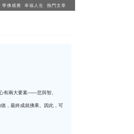
學佛感應
幸福人生
熱門文章
心有兩大要素——悲與智。
功德，最終成就佛果。因此，可