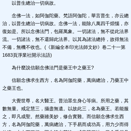
以普生總治一切病故。
念佛一法，如阿伽陀藥。梵語阿伽陀，華言普生，亦云總
治，以普生總治一切病故。念佛一法，能除八萬四千煩惱，亦
復如是。所以念佛法門，包羅萬象。一切諸法，無不從此法界
流。一切諸法，無不還歸此法界。以其為諸法總持，故得無法
不備，無機不收也。(《新編全本印光法師文鈔》卷二十一第
1683頁淨業社開示法語)
為什麼說信願念佛法門是藥王中之藥王?
信願念佛求生西方，名為阿伽陀藥，萬病總治，乃藥王中
之藥王也。
大覺世尊，名大醫王。普治眾生身心等病。所用之藥，其
數無量。戒定慧三，攝盡無遺。以故此三，名為藥王。若能服
之，即凡成聖。然藥雖美妙，修合實難。而信願念佛求生西
方，名為阿伽陀藥，萬病總治，下手易而成功高，用力少而得