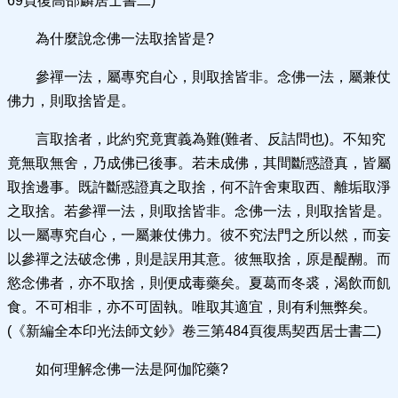
69頁復高邵麟居士書二)
為什麼說念佛一法取捨皆是?
參禪一法，屬專究自心，則取捨皆非。念佛一法，屬兼仗
佛力，則取捨皆是。
言取捨者，此約究竟實義為難(難者、反詰問也)。不知究
竟無取無舍，乃成佛已後事。若未成佛，其間斷惑證真，皆屬
取捨邊事。既許斷惑證真之取捨，何不許舍東取西、離垢取淨
之取捨。若參禪一法，則取捨皆非。念佛一法，則取捨皆是。
以一屬專究自心，一屬兼仗佛力。彼不究法門之所以然，而妄
以參禪之法破念佛，則是誤用其意。彼無取捨，原是醍醐。而
慾念佛者，亦不取捨，則便成毒藥矣。夏葛而冬裘，渴飲而飢
食。不可相非，亦不可固執。唯取其適宜，則有利無弊矣。
(《新編全本印光法師文鈔》卷三第484頁復馬契西居士書二)
如何理解念佛一法是阿伽陀藥?