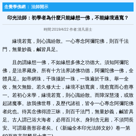
念覺學佛網
:
法師開示
印光法師：初學者為什麼只能緣想一佛，不能緣境過寬？
時間:2019/4/22 作者:清凡居士
緣境若寬，則心識紛散。一心專念阿彌陀佛，則百千法
門，無量妙義，鹹皆具足。
且勿謂緣想一佛，不如緣想多佛之功德大。須知阿彌陀
佛，是法界藏身。所有十方法界諸佛功德，阿彌陀佛一佛，全
體具足。如帝網珠，千珠攝於一珠，一珠遍於千珠。舉一全
收，無欠無餘。若久修大士，緣境不妨寬廣，境愈寬而心愈專
一。若初心末學，緣境若寬，則心識紛散。而障深慧淺，或致
起諸魔事。故我佛世尊，及歷代諸祖，皆令一心專念阿彌陀佛
者此也。待其念佛得證三昧，則百千法門，無量妙義，鹹皆具
足。古人謂已浴大海者，必用百川水。身到含元殿，不須問長
安。可謂最善形容者矣。(《新編全本印光法師文鈔》卷一第