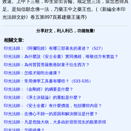
效速。上中下三根，即生皆出苦輪。戒定慧三法，當念悉得具
足。是知信願念佛一法，乃藥王中之藥王也。(《新編全本印
光法師文鈔》卷五第897頁募建藥王篷序)
分享好文，利人利己，功德無量!
相關文章:
印光法師：《阿彌陀經》有哪三部著名的著述？（527）
印光法師：為什麼說《安士全書》實同佛經，唯敬信方有實益？
印光法師：為何普賢菩薩教善財童子往生西方？
印光法師：怎樣才能吃出健康？​
印光法師：常用佛學工具書有哪些？（533-535）
印光法師：《金剛經》的綱要是什麼？
印光法師：《淨土決疑論》的重點是什麼？
印光法師：《安士全書》有什麼價值，包括哪些內容？
印光法師：念佛心不歸一的原因和解決辦法是什麼？
印光法師：凡是危險大病，大多由於宿世現生的殺業所得
印光法師：怎樣繞佛？