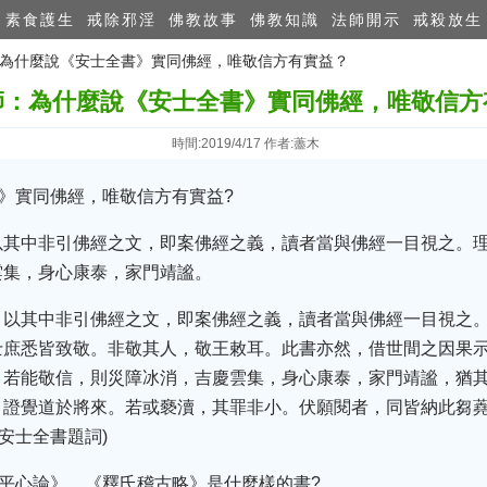
素食護生
戒除邪淫
佛教故事
佛教知識
法師開示
戒殺放生
師：為什麼說《安士全書》實同佛經，唯敬信方有實益？
師：為什麼說《安士全書》實同佛經，唯敬信方
時間:2019/4/17 作者:藎木
書》實同佛經，唯敬信方有實益?
以其中非引佛經之文，即案佛經之義，讀者當與佛經一目視之。
雲集，身心康泰，家門靖謐。
。以其中非引佛經之文，即案佛經之義，讀者當與佛經一目視之
士庶悉皆致敬。非敬其人，敬王敕耳。此書亦然，借世間之因果
。若能敬信，則災障冰消，吉慶雲集，身心康泰，家門靖謐，猶
，證覺道於將來。若或褻瀆，其罪非小。伏願閱者，同皆納此芻蕘
安士全書題詞)
教平心論》、《釋氏稽古略》是什麼樣的書?