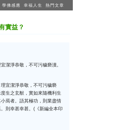
學佛感應
幸福人生
熱門文章
有實益？
理宜潔淨恭敬，不可污穢褻瀆。
。理宜潔淨恭敬，不可污穢褻
示度生之玄猷，實如來隨機利生
其小焉者。語其極功，則業盡情
。則幸甚幸甚。(《新編全本印