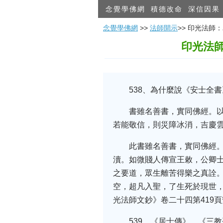
念覺學佛網
積德改命
深信因果
念覺學佛網
>>
法師開示
>> 印光法
印光法
538、為什麼說《安士全
書雖名善書，實同佛經。
若能敬信，則災障冰消，吉慶
此書雖名善書，實同佛經
瀆。如微賤人傳宣王敕，公卿
之要道，眾生離苦得樂之真詮
空，超凡入聖，了生死於現世
光法師文鈔》卷二十四第419頁
539、《居士傳》、《三