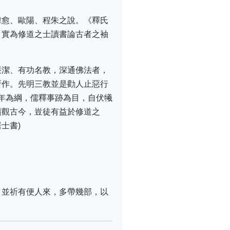
韓愈、歐陽、程朱之說。《釋氏
，實為修道之士讀書論古者之袖
廉潔、有功名教，深通佛法者，
所作。先明三教並是勸人止惡行
紀年為綱，儒釋事跡為目，自伏犧
曠觀古今，豈徒有益於修道之
士書)
。並祈有便人來，多帶幾部，以