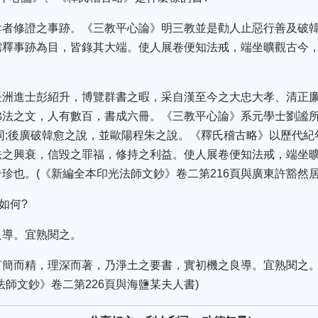
孝者修證之事跡。《三教平心論》明三教並是勸人止惡行善及破
儒釋事跡為目，皆錄其大端。使人展卷便知法戒，端坐曠觀古今
長洲進士彭紹升，博覽群書之暇，采自漢至今之大忠大孝、清正
佛法之文，人有數百，書成六冊。《三教平心論》系元學士劉謐
同;後廣破韓愈之說，並歐陽程朱之說。《釋氏稽古略》以歷代
法之興衰，信毀之罪福，修持之利益。使人展卷便知法戒，端坐
珍也。(《新編全本印光法師文鈔》卷二第216頁與廣東許豁然居
如何?
良導。宜熟閱之。
言簡而精，理深而著，乃淨土之要書，實初機之良導。宜熟閱之
法師文鈔》卷二第226頁與海鹽某夫人書)