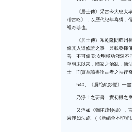
《居士傳》采古今大忠大
稽古略》，以歷代紀年為綱，
裡奇珍也。
《居士傳》系乾隆間蘇州
錄其入道修證之事，兼載發揮
善，不可偏廢;次明極功淺深不
至明末以來，國家之治亂，佛
士，而實為讀書論古者之袖裡奇
540、《彌陀疏鈔擷》一書
乃淨土之要書，實初機之
又淨如《彌陀疏鈔擷》，
廣淨如法施。(《新編全本印光