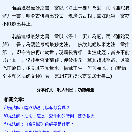
若論逗機最妙之書，當以《淨土十要》為冠。而《彌陀要
解》一書，即令古佛再出於世，現廣長舌相，重注此經，當亦
不能超出其上。
若論逗機最妙之書，當以《淨土十要》為冠。而《彌陀要
解》一書，為蕅益最精最妙之注。自佛說此經以來之注，當推
第一。即令古佛再出於世，現廣長舌相，重注此經，當亦不能
超出其上。況後生淺聞薄解，便欲指斥，冀其超越乎哉。以螢
光而較日，多見其不知量也。惜哉王生，何苦如此。(《新編
全本印光法師文鈔》卷一第147頁 復永嘉某居士書二)
分享好文，利人利己，功德無量!
相關文章:
印光法師：臨終助念可以念觀音嗎？
印光法師：助念，這是一髮千鈞的時刻，關係很大
印光法師：《金剛經》的綱要是什麼？