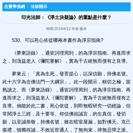
念覺學佛網
:
法師開示
印光法師：《淨土決疑論》的重點是什麼？
時間:2019/4/12 作者:藎木
530、可以死心依從哪兩本書作為淨宗指南?
《夢東語錄》，通皆詞理周到，的為淨宗指南。再進而求
之，則蕅益老人《彌陀要解》，實為千古絕無而僅有之良導。
夢東云：「真為生死，發菩提心，以深信願，持佛名號。
此十六字為念佛法門一大綱宗」。此一段開示，精切之極，當
熟讀之。而《夢東語錄》，通皆詞理周到，的為淨宗指南。再
進而求之，則蕅益老人《彌陀要解》，實為千古絕無而僅有之
良導。倘能於此二書，死心依從，則即無暇研究一切經論，但
常閱淨土三經，及十要等。仰信佛祖誠言，的生真信，發切
願，以至誠恭敬，持佛名號，雖在暗室屋漏，如對佛天。克己
復禮，慎獨存誠，不效近世通人，了無拘束，肆無忌憚之派。