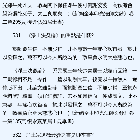
光雖生死凡夫，敢為閣下保任即生便可俯謝娑婆，高預海會，
親為彌陀弟子、大士良朋矣。(《新編全本印光法師文鈔》卷
二第295頁 復尤弘如居士書)
531、《淨土決疑論》的重點是什麼?
於斷疑生信，不無少補。此不慧數十年痛心疾首者，於此
以發揮之。萬不可以今人所說為的，致辜負永明大慈悲心也。
《淨土決疑論》，系民國三年狄楚青居士以端甫回籍，十
三期報料不足，令作一二篇以助熱鬧耳。後竟以主持無人，遂
停版不出。此論文雖鄙菲，而於斷疑生信，不無少補。至於永
明料簡訓釋處，須仔細參詳。若不如是信向，便成虛文。此不
慧數十年痛心疾首者，於此以發揮之。萬不可以今人所說為
的，致辜負永明大慈悲心也。(《新編全本印光法師文鈔》卷
一第135頁 復永嘉某居士昆季書)
532、淨土宗逗機最妙之書是哪本書?